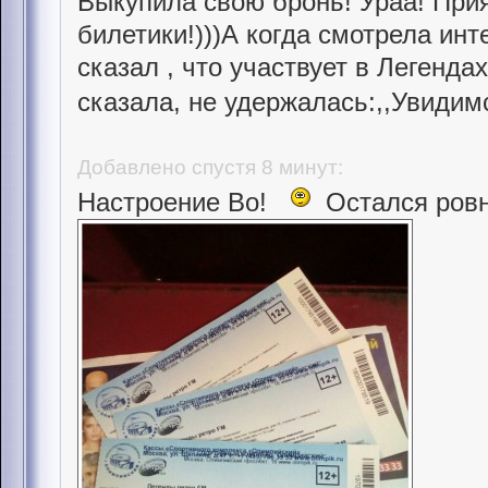
Выкупила свою бронь! Ураа! Прия
билетики!)))А когда смотрела ин
сказал , что участвует в Легендах
сказала, не удержалась:,,Увидим
Добавлено спустя 8 минут:
Настроение Во!
Остался ров