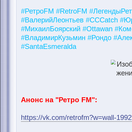
#РетроFM #RetroFM #ЛегендыРе
#ВалерийЛеонтьев #CCCatch #Ю
#МихаилБоярский #Ottawan #Ком
#ВладимирКузьмин #Рондо #Але
#SantaEsmeralda
Анонс на "Ретро FM":
https://vk.com/retrofm?w=wall-19