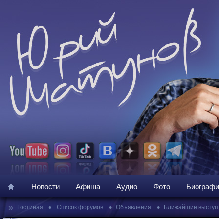
Новости
Афиша
Аудио
Фото
Биографи
»
•
•
•
Гостиная
Список форумов
Объявления
Ближайшие выступ