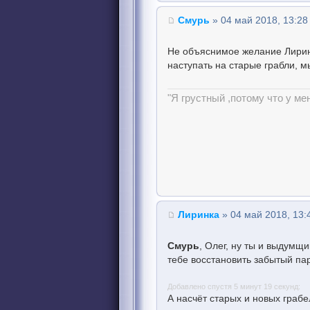
Смурь
» 04 май 2018, 13:28
Не объяснимое желание Лиринк
наступать на старые грабли, м
"Я грустный ,потому что у ме
Лиринка
» 04 май 2018, 13:
Смурь
, Олег, ну ты и выдумщ
тебе восстановить забытый па
Добавлено спустя 5 минут 19 секунд:
А насчёт старых и новых грабел