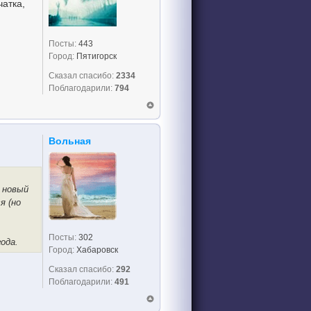
чатка,
Посты:
443
Город:
Пятигорск
Сказал спасибо:
2334
Поблагодарили:
794
Вольная
и новый
я (но
Посты:
302
ода.
Город:
Хабаровск
Сказал спасибо:
292
Поблагодарили:
491