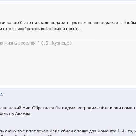
и во что бы то ни стало подарить цветы конечно поражает . Чтобы
ы готовы изобретать всё новые и новые...
ня жизнь веселая. " С.Б . Кузнецов
45
ик на новый Ник. Обратился бы к администрации сайта и они помог
роль на Апатию.
ь скажу так: в тот вечер меня сбили с толку два момента: 1-й - то, 