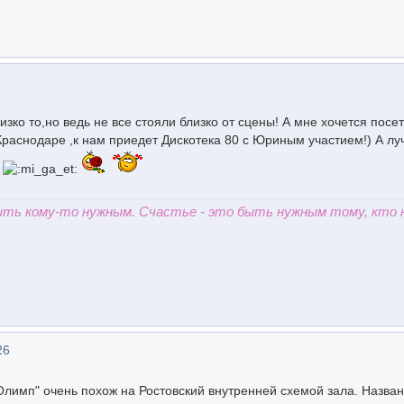
лизко то,но ведь не все стояли близко от сцены! А мне хочется посе
Краснодаре ,к нам приедет Дискотека 80 с Юриным участием!) А л
*
быть кому-то нужным. Счастье - это быть нужным тому, кто 
26
"Олимп" очень похож на Ростовский внутренней схемой зала. Назва