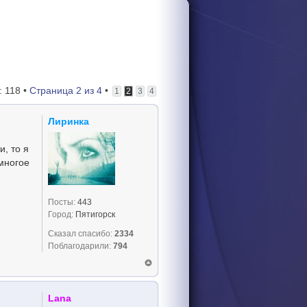
 118 •
Страница
2
из
4
•
1
2
3
4
Лиринка
и, то я
 многое
Посты:
443
Город:
Пятигорск
Сказал спасибо:
2334
Поблагодарили:
794
Lana