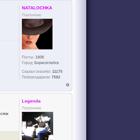
NATALOCHKA
Поклонник
Посты:
1806
Город:
Борисоглебск
Сказал спасибо:
11175
Поблагодарили:
7592
Legenda
Поклонник
есям