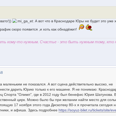
вато!))
А вот что в Краснодаре Юры не будет это уже х
рафик скоро появится ,и хоть как обнадёжит!
быть кому-то нужным. Счастье - это быть нужным тому, кто 
58
ра маленьким не показался. А вот сцена действительно высоко, не
нести дарить Юрию только к его машине. Я не понимаю: Краснода
ец Спорта "Олимп", где в 2012 году был бенефис Юрия Шатунова. 
ственный цирк. Можно было бы при желании найти место для соль
тоящую 17 ноября этого года Дискотеку 80-х я прочитала сегодня н
тники, и афиша. Здесь подробнее
https://soyuz-bilet.ru/tickets/site/e