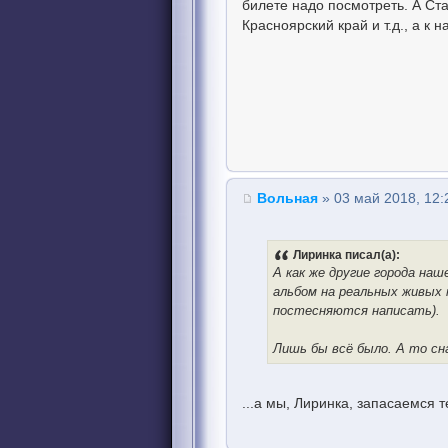
билете надо посмотреть. А Ста
Красноярский край и т.д., а к 
Вольная
» 03 май 2018, 12:
Лиринка писал(а):
А как же другие города наш
альбом на реальных живых 
постесняются написать).
Лишь бы всё было. А то сна
...а мы, Лиринка, запасаемся