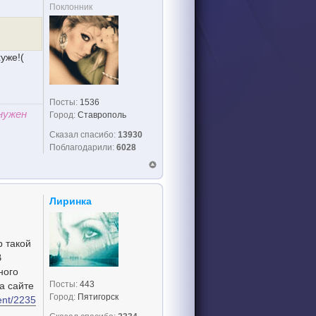
Поклонник
уже!(
Посты:
1536
нужен
Город:
Ставрополь
Сказал спасибо:
13930
Поблагодарили:
6028
Лиринка
р такой
В
ного
Посты:
443
а сайте
Город:
Пятигорск
vent/2235