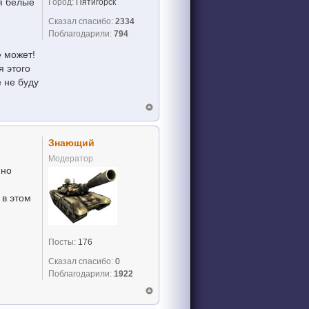
ня белые
Город:
Пятигорск
Сказал спасибо:
2334
Поблагодарили:
794
е может!
я этого
е не буду
Знающий
Модератор
 но
 в этом
Посты:
176
Сказал спасибо:
0
Поблагодарили:
1922