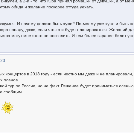
 Викулей, а 2-й - то, что Юра принял ромашки от девушки, а от ме
оэтому обида и желание поскорее оттуда уехать.
раздумья. И почему должно быть хуже? По-моему уже хуже и быть н
скоро попаду, даже, если что-то и будет планироваться. Желаний дл
ьства могут мне этого не позволить. И тем более заранее билет уж
:23
х концертов в 2018 году - если честно мы даже и не планировали,
их планов.
шой тур по России, но не факт. Решение будет приниматься осенью
 же сообщим.
)