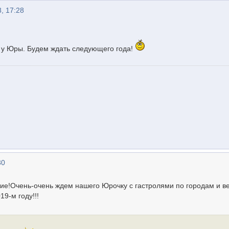
, 17:28
в у Юры. Будем ждать следующего года!
30
ние!Очень-очень ждем нашего Юрочку с гастролями по городам и в
9-м году!!!