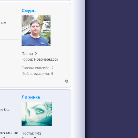
Смурь
 не
Посты:
2
Город:
Новочеркасск
Сказал спасибо:
2
Поблагодарили:
4
Лиринка
ли бы
что мы не
Посты:
443