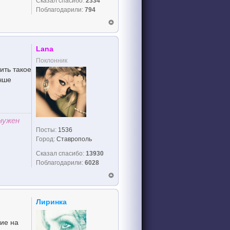
Сказал спасибо:
2334
Поблагодарили:
794
Lana
Поклонник
тить такое
учше
нужен
Посты:
1536
Город:
Ставрополь
Сказал спасибо:
13930
Поблагодарили:
6028
Лиринка
ние на