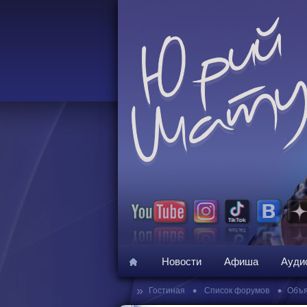
Новости
Афиша
Ауди
»
•
•
Гостиная
Список форумов
Объя