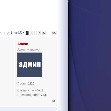
аница
1
из
65
•
...
1
2
3
4
5
65
Admin
Администратор
Посты:
1115
Сказал спасибо:
1
Поблагодарили:
7337