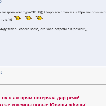
10
 гастрольного тура-2019!))) Скоро всё случится,к Юре мы помчимс
петь!)))
Жду теперь своего звёздного часа-встречи с Юрочкой!))
18
 ну я аж прям потеряла дар речи!
го же красивы новые Юрины афиши!