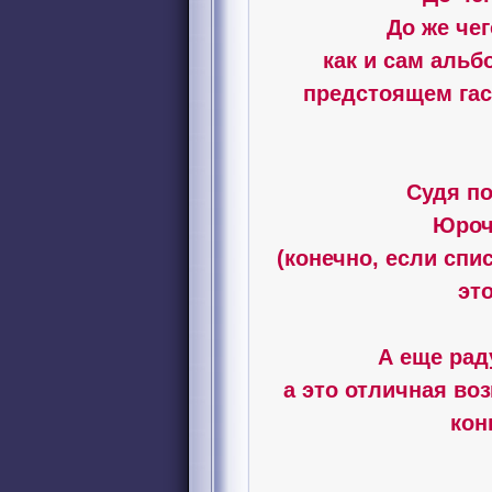
До же че
как и сам альб
предстоящем гас
Судя по
Юроч
(конечно, если спи
это
А еще рад
а это отличная в
кон