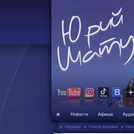
Новости
Афиша
Ауди
»
•
•
Гостиная
Список форумов
Объя