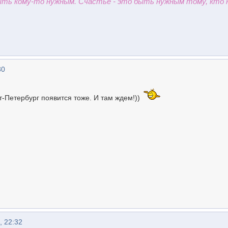
быть кому-то нужным. Счастье - это быть нужным тому, кто 
30
т-Петербург появится тоже. И там ждем!))
, 22:32