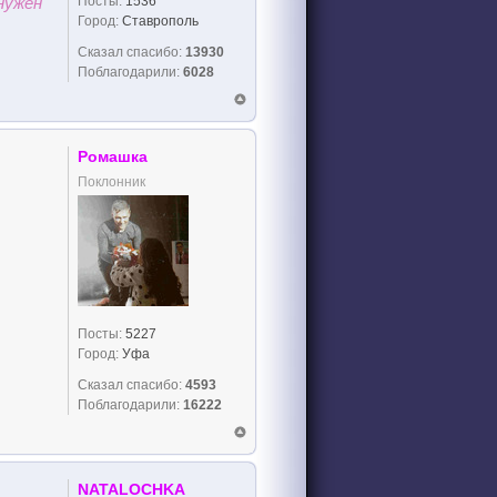
Посты:
1536
нужен
Город:
Ставрополь
Сказал спасибо:
13930
Поблагодарили:
6028
Ромашка
Поклонник
Посты:
5227
Город:
Уфа
Сказал спасибо:
4593
Поблагодарили:
16222
NATALOCHKA