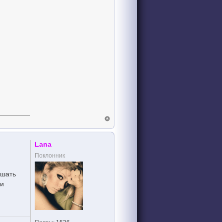
Lana
Поклонник
ышать
 и