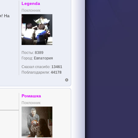
Legenda
Поклонник
я! На
Посты:
8389
Город:
Евпатория
Сказал спасибо:
13461
Поблагодарили:
44178
Ромашка
Поклонник