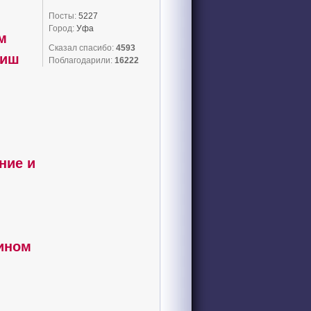
Посты:
5227
Город:
Уфа
м
Сказал спасибо:
4593
фиш
Поблагодарили:
16222
ние и
рином