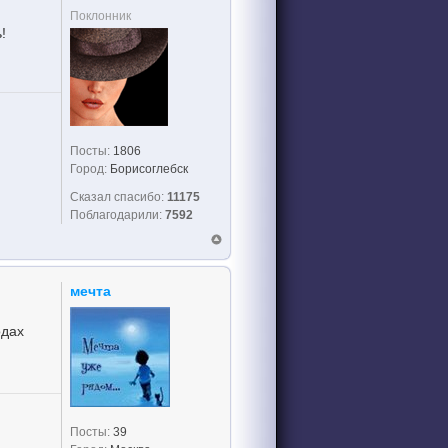
Поклонник
!
Посты:
1806
Город:
Борисоглебск
Сказал спасибо:
11175
Поблагодарили:
7592
мечта
одах
Посты:
39