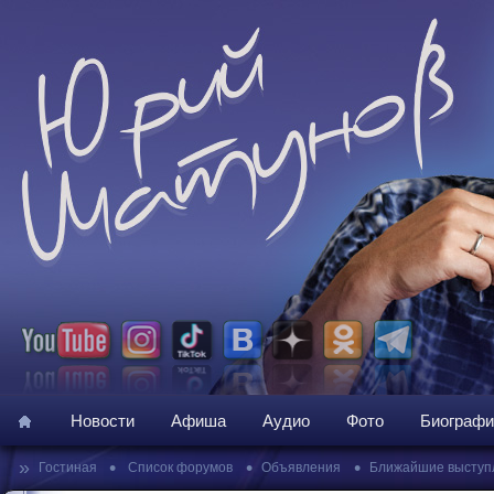
Новости
Афиша
Аудио
Фото
Биографи
»
•
•
•
Гостиная
Список форумов
Объявления
Ближайшие выступ