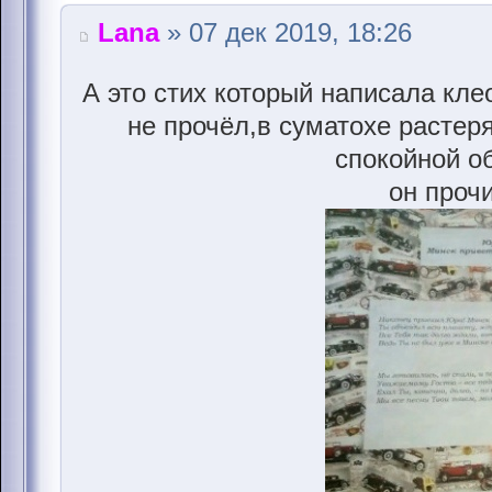
Lana
» 07 дек 2019, 18:26
А это стих который написала кле
не прочёл,в суматохе растер
спокойной о
он прочи