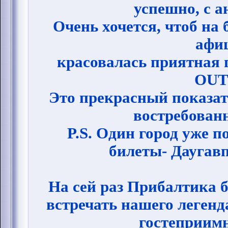
успешно, с 
Очень хочется, чтоб на
афи
красовалась приятная 
OUT
Это прекрасный показате
востребован
P.S. Один город уже 
билеты- Даугавп
На сей раз Прибалтика б
встречать нашего легенд
гостеприимн