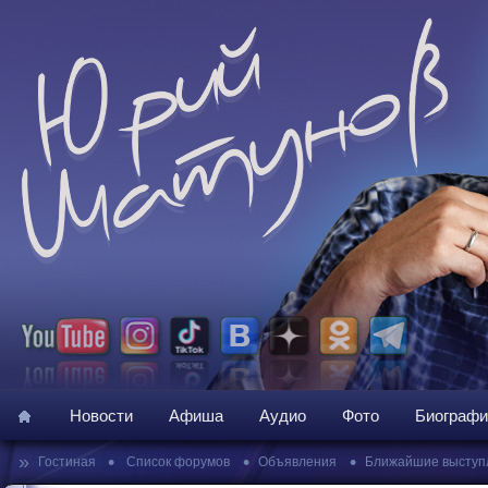
Новости
Афиша
Аудио
Фото
Биографи
»
•
•
•
Гостиная
Список форумов
Объявления
Ближайшие выступ