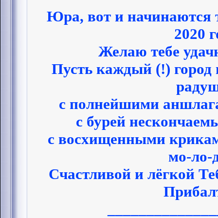
Юра, вот и начинаются 
2020 г
Желаю тебе удачн
Пусть каждый (!) город 
радуш
с полнейшими аншлага
с бурей нескончаем
с восхищенными крикам
мо-ло-
Счастливой и лёгкой Теб
Прибал
______________