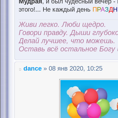
Мудрая
, и был чудесный вечер - 
этого!... Не каждый день
П
Р
А
З
Д
Н
Живи легко. Люби щедро.
Говори правду. Дыши глубоко
Делай лучшее, что можешь.
Оставь всё остальное Богу 
dance
» 08 янв 2020, 10:25