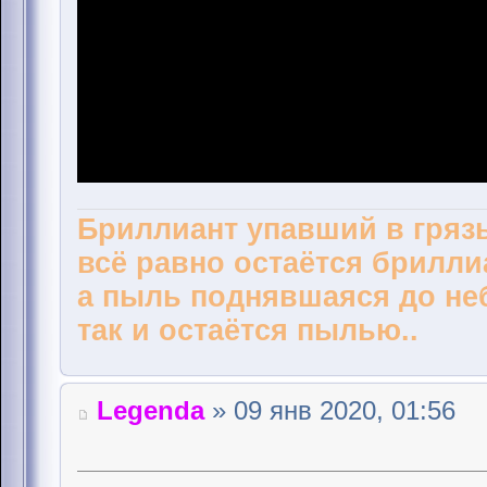
Бриллиант упавший в грязь
всё равно остаётся брилли
а пыль поднявшаяся до не
так и остаётся пылью..
Legenda
» 09 янв 2020, 01:56