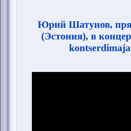
Юрий Шатунов, пря
(Эстония), в конце
kontserdimaja