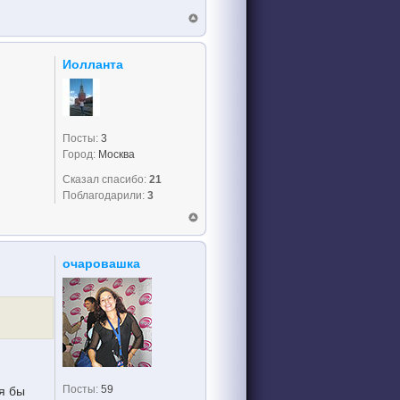
Иолланта
Посты:
3
Город:
Москва
Сказал спасибо:
21
Поблагодарили:
3
очаровашка
Посты:
59
я бы