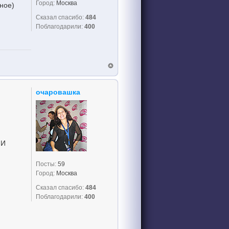
Город:
Москва
вное)
Сказал спасибо:
484
Поблагодарили:
400
очаровашка
 И
Посты:
59
Город:
Москва
Сказал спасибо:
484
Поблагодарили:
400