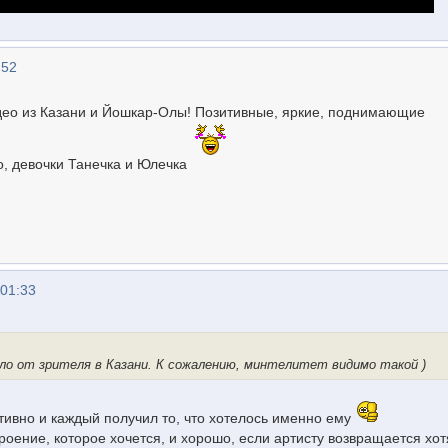
:52
део из Казани и Йошкар-Олы! Позитивные, яркие, поднимающие
, девочки Танечка и Юлечка
 01:33
ло от зрителя в Казани. К сожалению, минтелитет видимо такой )
тивно и каждый получил то, что хотелось именно ему
роение, которое хочется, и хорошо, если артисту возвращается хот