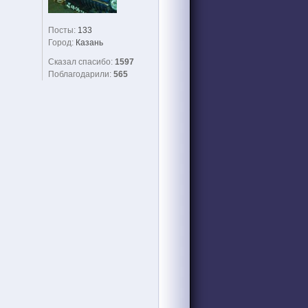
Посты:
133
Город:
Казань
Сказал спасибо:
1597
Поблагодарили:
565