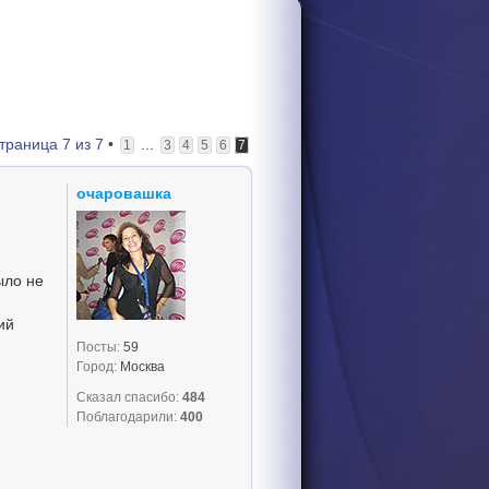
траница
7
из
7
•
...
1
3
4
5
6
7
очаровашка
ыло не
ий
Посты:
59
Город:
Москва
Сказал спасибо:
484
Поблагодарили:
400