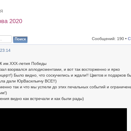
Я
ва 2020
Сообщений: 190 •
С
 23:14
ДК им.XXX-летия Победы
зал взорвался аплодисментами, и вот так восторженно и ярко
церт!) Было видно, что соскучились и ждали!! Цветов и подарков б
зала дали ЮрВасильичу ВСЕ!!)
менно так и что мы успели до этих печальных событий и ограничен
ым!)
ения видно как встречали и как были рады)