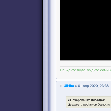
Не ждите чуда..чудите сами;)
Uli4ka
» 01 апр 2020, 23:38
очаровашка писал(а):
Цветов и подарков было не