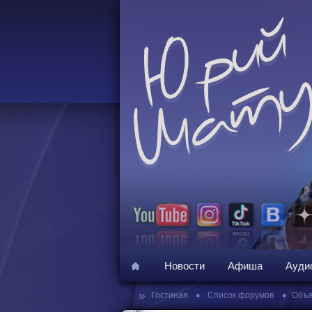
Новости
Афиша
Ауди
»
•
•
Гостиная
Список форумов
Объя