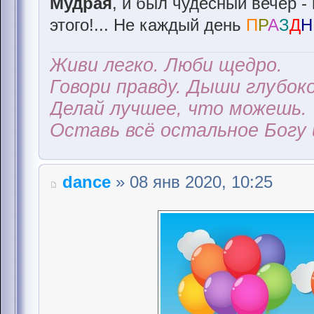
Мудрая
, и был чудесный вечер - 
этого!... Не каждый день
П
Р
А
З
Д
Н
Живи легко. Люби щедро.
Говори правду. Дыши глубоко
Делай лучшее, что можешь.
Оставь всё остальное Богу 
dance
» 08 янв 2020, 10:25