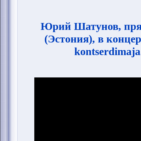
Юрий Шатунов, пря
(Эстония), в конце
kontserdimaja