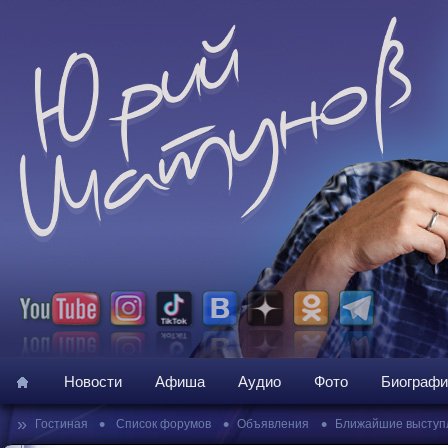
Новости
Афиша
Аудио
Фото
Биографи
»
•
•
•
Гостиная
Список форумов
Объявления
Ближайшие выступ