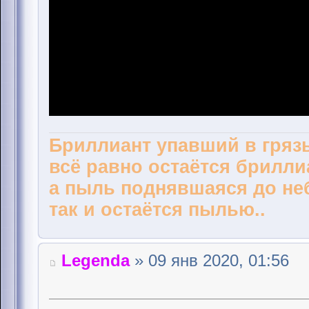
Бриллиант упавший в грязь
всё равно остаётся брилли
а пыль поднявшаяся до не
так и остаётся пылью..
Legenda
» 09 янв 2020, 01:56