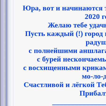
Юра, вот и начинаются 
2020 г
Желаю тебе удачн
Пусть каждый (!) город 
радуш
с полнейшими аншлага
с бурей нескончаем
с восхищенными крикам
мо-ло-
Счастливой и лёгкой Теб
Прибал
______________