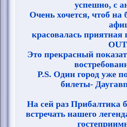
успешно, с 
Очень хочется, чтоб на
афи
красовалась приятная 
OUT
Это прекрасный показате
востребован
P.S. Один город уже 
билеты- Даугавп
На сей раз Прибалтика б
встречать нашего легенд
гостеприимн