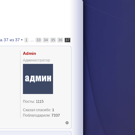
ца
37
из
37
•
...
1
33
34
35
36
37
Admin
Администратор
Посты:
1115
Сказал спасибо:
1
Поблагодарили:
7337