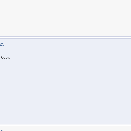
:29
 был.