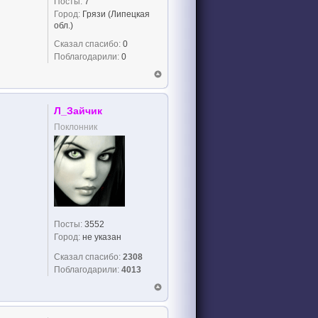
Посты:
7
Город:
Грязи (Липецкая
обл.)
Сказал спасибо:
0
Поблагодарили:
0
Л_Зайчик
Поклонник
Посты:
3552
Город:
не указан
Сказал спасибо:
2308
Поблагодарили:
4013