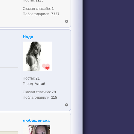
Посты:
1115
Сказал спасибо:
1
Поблагодарили:
7337
Надя
Посты:
21
Город:
Алтай
Сказал спасибо:
79
Поблагодарили:
115
любашенька