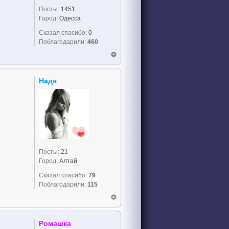
Посты:
1451
Город:
Одесса
Сказал спасибо:
0
Поблагодарили:
460
Надя
Посты:
21
Город:
Алтай
Сказал спасибо:
79
Поблагодарили:
115
Ромашка