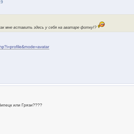
19
ак мне вставить здесь у себя на аватаре фотку!?
php?i=profile&mode=avatar
Липецк или Грязи????