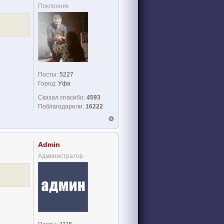
Поклонник
Посты:
5227
Город:
Уфа
Сказал спасибо:
4593
Поблагодарили:
16222
Admin
Администратор