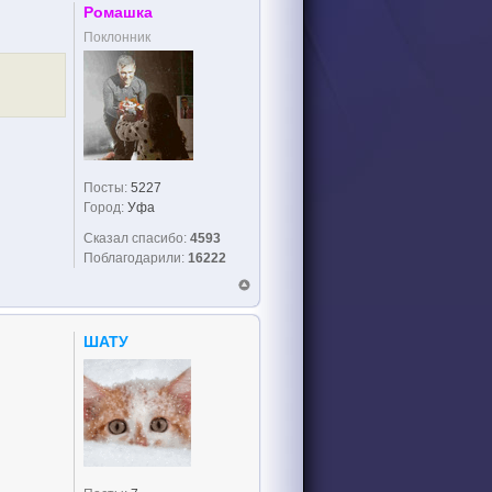
Ромашка
Поклонник
Посты:
5227
Город:
Уфа
Сказал спасибо:
4593
Поблагодарили:
16222
ШАТУ