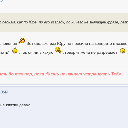
42
 песням, как по Юре, по его взгляду, по ничего не значащей фразе, лёг
косновения
Вот сколько раз Юру не просили на концерте в каждо
упать"
, так он ни в какую
, говорит жена не разрешает
.
ть до тех пор, пока Жизнь не начнёт устраивать Тебя.
20:44
не клятву давал