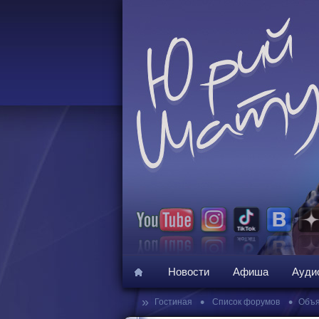
Новости
Афиша
Ауди
»
•
•
Гостиная
Список форумов
Объя