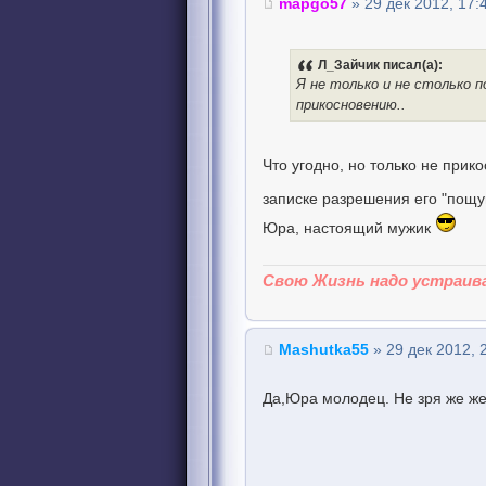
mapgo57
» 29 дек 2012, 17:
Л_Зайчик писал(а):
Я не только и не столько по
прикосновению..
Что угодно, но только не при
записке разрешения его "пощ
Юра, настоящий мужик
Свою Жизнь надо устраива
Mashutka55
» 29 дек 2012, 
Да,Юра молодец. Не зря же же