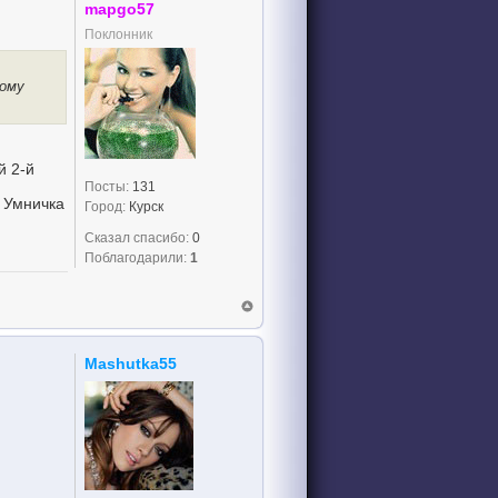
mapgo57
Поклонник
кому
й 2-й
Посты:
131
 Умничка
Город:
Курск
Сказал спасибо:
0
Поблагодарили:
1
Mashutka55