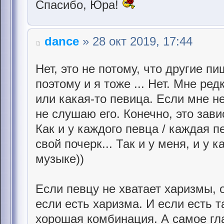
Спасибо, Юра!
dance
» 28 окт 2019, 17:44
Нет, это не потому, что другие п
поэтому и я тоже ... Нет. Мне ред
или какая-то певица. Если мне н
не слушаю его. Конечно, это зави
Как и у каждого певца / каждая п
свой почерк... Так и у меня, и у к
музыке))
Если певцу не хватает харизмы, 
если есть харизма. И если есть т
хорошая комбинация. А самое гла