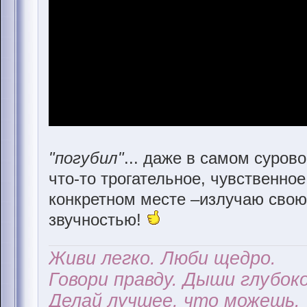
"погубил"
... даже в самом суров
что-то трогательное, чувственное!
конкретном месте –излучаю свою 
звучностью!
Живи легко. Люби щедро.
Говори правду. Дыши глубоко
Делай лучшее, что можешь.