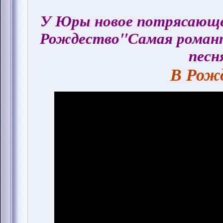
У Юры новое потрясающее
Рождество"Самая романт
песн
В Рожд