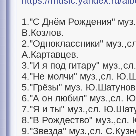
https://music.yandex.ru/a
1."С Днём Рождения" муз.
В.Козлов.
2."Одноклассники" муз.,с
А.Картавцев.
3."И я под гитару" муз.,с
4."Не молчи" муз.,сл. Ю.
5."Грёзы" муз. Ю.Шатунов,
6."А он любил" муз.,сл. 
7."Я и ты" муз.,сл. Ю.Шат
8."В Рождество" муз.,сл.
9."Звезда" муз.,сл. С.Куз