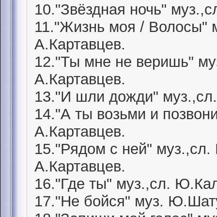
10."Звёздная ночь" муз.,
11."Жизнь моя / Волосы" 
А.Картавцев.
12."Ты мне не веришь" му
А.Картавцев.
13."И шли дожди" муз.,сл
14."А ты возьми и позвон
А.Картавцев.
15."Рядом с ней" муз.,сл
А.Картавцев.
16."Где ты" муз.,сл. Ю.К
17."Не бойся" муз. Ю.Шат