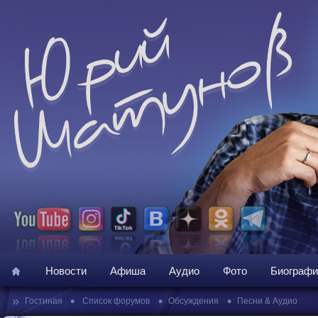
Новости
Афиша
Аудио
Фото
Биографи
»
•
•
•
Гостиная
Список форумов
Обсуждения
Песни & Аудио