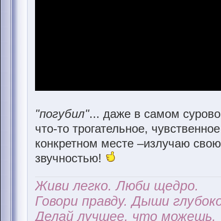
"погубил"
... даже в самом суров
что-то трогательное, чувственное!
конкретном месте –излучаю свою 
звучностью!
Живи легко. Люби щедро.
Говори правду. Дыши глубоко
Делай лучшее, что можешь.