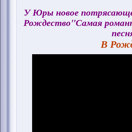
У Юры новое потрясающее
Рождество"Самая романт
песн
В Рожд