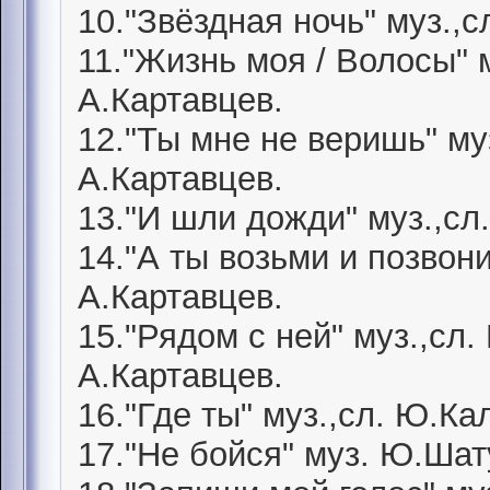
10."Звёздная ночь" муз.,
11."Жизнь моя / Волосы" 
А.Картавцев.
12."Ты мне не веришь" му
А.Картавцев.
13."И шли дожди" муз.,сл
14."А ты возьми и позвон
А.Картавцев.
15."Рядом с ней" муз.,сл
А.Картавцев.
16."Где ты" муз.,сл. Ю.К
17."Не бойся" муз. Ю.Шат