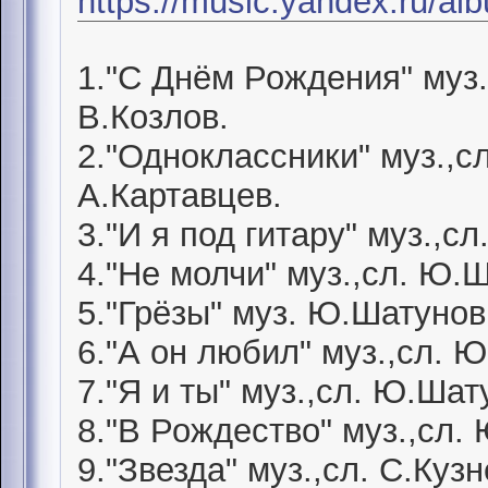
https://music.yandex.ru/a
1."С Днём Рождения" муз.
В.Козлов.
2."Одноклассники" муз.,с
А.Картавцев.
3."И я под гитару" муз.,с
4."Не молчи" муз.,сл. Ю.
5."Грёзы" муз. Ю.Шатунов,
6."А он любил" муз.,сл. 
7."Я и ты" муз.,сл. Ю.Шат
8."В Рождество" муз.,сл.
9."Звезда" муз.,сл. С.Куз