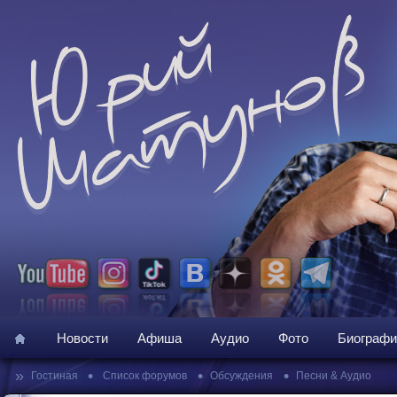
Новости
Афиша
Аудио
Фото
Биографи
»
•
•
•
Гостиная
Список форумов
Обсуждения
Песни & Аудио