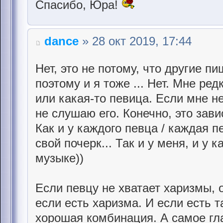
Спасибо, Юра!
dance
» 28 окт 2019, 17:44
Нет, это не потому, что другие п
поэтому и я тоже ... Нет. Мне ред
или какая-то певица. Если мне н
не слушаю его. Конечно, это зави
Как и у каждого певца / каждая п
свой почерк... Так и у меня, и у к
музыке))
Если певцу не хватает харизмы, 
если есть харизма. И если есть т
хорошая комбинация. А самое гла