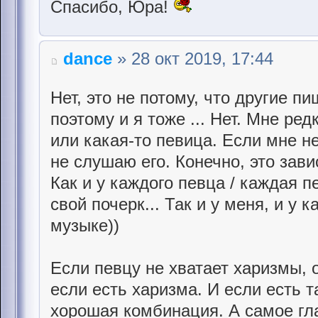
Спасибо, Юра!
dance
» 28 окт 2019, 17:44
Нет, это не потому, что другие п
поэтому и я тоже ... Нет. Мне ред
или какая-то певица. Если мне н
не слушаю его. Конечно, это зави
Как и у каждого певца / каждая п
свой почерк... Так и у меня, и у к
музыке))
Если певцу не хватает харизмы, 
если есть харизма. И если есть т
хорошая комбинация. А самое гла