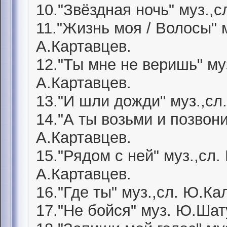
10."Звёздная ночь" муз.,
11."Жизнь моя / Волосы" 
А.Картавцев.
12."Ты мне не веришь" му
А.Картавцев.
13."И шли дожди" муз.,сл
14."А ты возьми и позвон
А.Картавцев.
15."Рядом с ней" муз.,сл
А.Картавцев.
16."Где ты" муз.,сл. Ю.К
17."Не бойся" муз. Ю.Шат