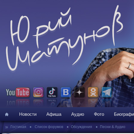
Новости
Афиша
Аудио
Фото
Биографи
»
•
•
•
Гостиная
Список форумов
Обсуждения
Песни & Аудио