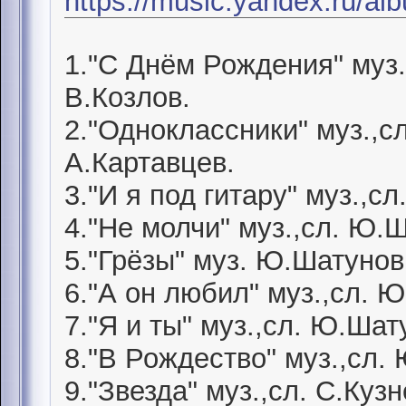
https://music.yandex.ru/a
1."С Днём Рождения" муз.
В.Козлов.
2."Одноклассники" муз.,с
А.Картавцев.
3."И я под гитару" муз.,с
4."Не молчи" муз.,сл. Ю.
5."Грёзы" муз. Ю.Шатунов,
6."А он любил" муз.,сл. 
7."Я и ты" муз.,сл. Ю.Шат
8."В Рождество" муз.,сл.
9."Звезда" муз.,сл. С.Куз