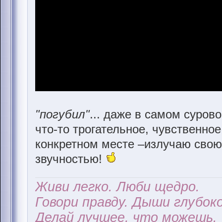
"погубил"
... даже в самом суров
что-то трогательное, чувственное!
конкретном месте –излучаю свою 
звучностью!
Живи легко. Люби щедро.
Говори правду. Дыши глубоко
Делай лучшее, что можешь.