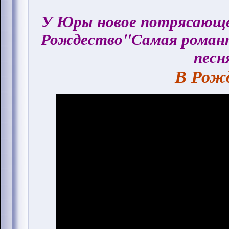
У Юры новое потрясающее
Рождество"Самая романт
песн
В Рожд