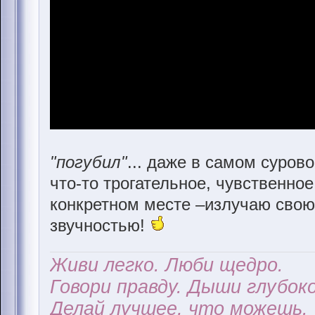
"погубил"
... даже в самом суров
что-то трогательное, чувственное!
конкретном месте –излучаю свою 
звучностью!
Живи легко. Люби щедро.
Говори правду. Дыши глубоко
Делай лучшее, что можешь.