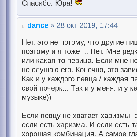
Спасибо, Юра!
dance
» 28 окт 2019, 17:44
Нет, это не потому, что другие п
поэтому и я тоже ... Нет. Мне ред
или какая-то певица. Если мне н
не слушаю его. Конечно, это зави
Как и у каждого певца / каждая п
свой почерк... Так и у меня, и у к
музыке))
Если певцу не хватает харизмы, 
если есть харизма. И если есть т
хорошая комбинация. А самое гла