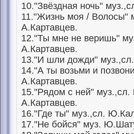
10."Звёздная ночь" муз.,
11."Жизнь моя / Волосы" 
А.Картавцев.
12."Ты мне не веришь" му
А.Картавцев.
13."И шли дожди" муз.,сл
14."А ты возьми и позвон
А.Картавцев.
15."Рядом с ней" муз.,сл
А.Картавцев.
16."Где ты" муз.,сл. Ю.К
17."Не бойся" муз. Ю.Шат