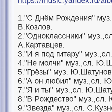
https://music.yandex.ru/a
1."С Днём Рождения" муз.
В.Козлов.
2."Одноклассники" муз.,с
А.Картавцев.
3."И я под гитару" муз.,с
4."Не молчи" муз.,сл. Ю.
5."Грёзы" муз. Ю.Шатунов,
6."А он любил" муз.,сл. 
7."Я и ты" муз.,сл. Ю.Шат
8."В Рождество" муз.,сл.
9."Звезда" муз.,сл. С.Куз