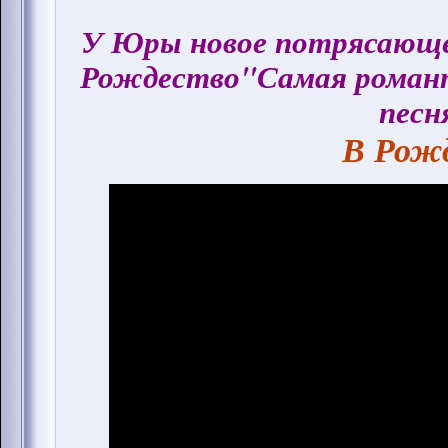
У Юры новое потрясающее
Рождество"Самая романт
песн
В Рожд