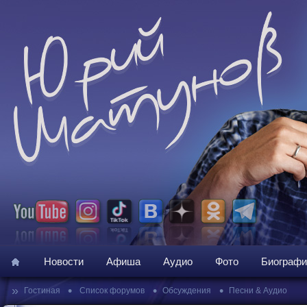
Новости
Афиша
Аудио
Фото
Биографи
»
•
•
•
Гостиная
Список форумов
Обсуждения
Песни & Аудио