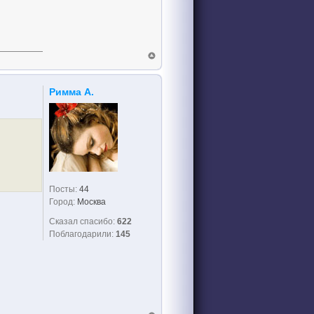
Римма А.
Посты:
44
Город:
Москва
Сказал спасибо:
622
Поблагодарили:
145