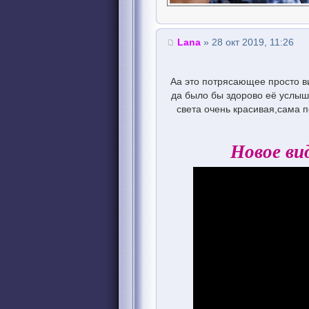
Lana
» 28 окт 2019, 11:26
Аа это потрясающее просто в
да было бы здорово её услыш
света очень красивая,сама п
Новое ви