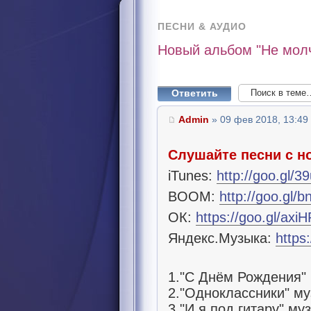
ПЕСНИ & АУДИО
Новый альбом "Не молч
Ответить
Admin
» 09 фев 2018, 13:49
Слушайте песни с н
iTunes:
http://goo.gl/
BOOM:
http://goo.gl/b
ОК:
https://goo.gl/axi
Яндекс.Музыка:
https
1."С Днём Рождения" 
2."Одноклассники" му
3."И я под гитару" му