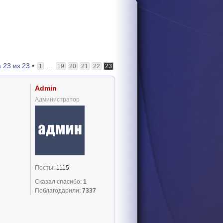
а
23
из
23
•
...
1
19
20
21
22
23
Admin
Администратор
Посты:
1115
Сказал спасибо:
1
Поблагодарили:
7337