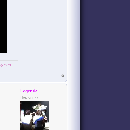
нужен
Legenda
Поклонник