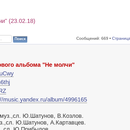
и" (23.02.18)
Сообщений: 669 •
Страниц
ового альбома "Не молчи"
39uCwy
n6thj
HRZ
://music.yandex.ru/album/4996165
муз.,сл. Ю.Шатунов, В.Козлов.
з.,сл. Ю.Шатунов, А.Картавцев.
з.,сл. Ю.Прибылов.