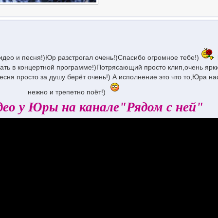
идео и песня!)Юр разстрогал очень!)Спасибо огромное тебе!)
ать в концертной программе!)Потрясающий просто клип,очень ярки
есня просто за душу берёт очень!) А исполнение это что то,Юра на
нежно и трепетно поёт!)
део у Юры на канале"Рядом с ней"