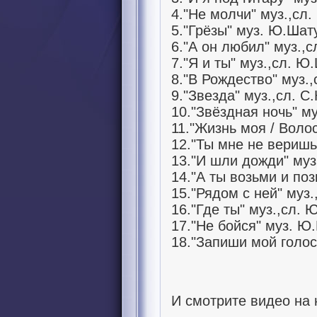
4."Не молчи" муз.,сл
5."Грёзы" муз. Ю.Шат
6."А он любил" муз.,
7."Я и ты" муз.,сл. Ю
8."В Рождество" муз.
9."Звезда" муз.,сл. С
10."Звёздная ночь" м
11."Жизнь моя / Воло
12."Ты мне не веришь
13."И шли дожди" муз
14."А ты возьми и по
15."Рядом с ней" муз
16."Где ты" муз.,сл.
17."Не бойся" муз. Ю
18."Запиши мой голос
И смотрите видео на