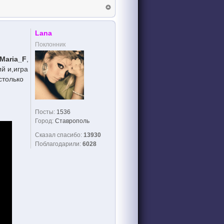
Lana
Поклонник
Maria_F
,
й и,игра
столько
Посты:
1536
Город:
Ставрополь
Сказал спасибо:
13930
Поблагодарили:
6028