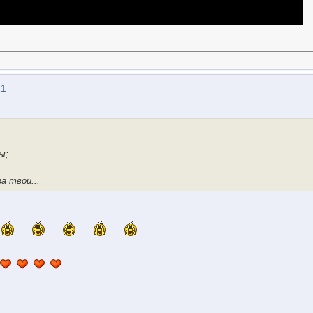
21
ы;
а твои...