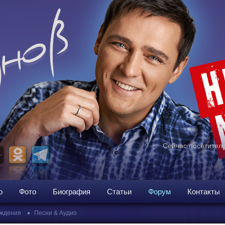
Сейчас посетителе
о
Фото
Биография
Статьи
Форум
Контакты
•
ждения
Песни & Аудио