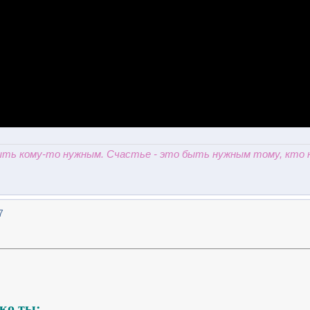
быть кому-то нужным. Счастье - это быть нужным тому, кто 
7
ько ты;