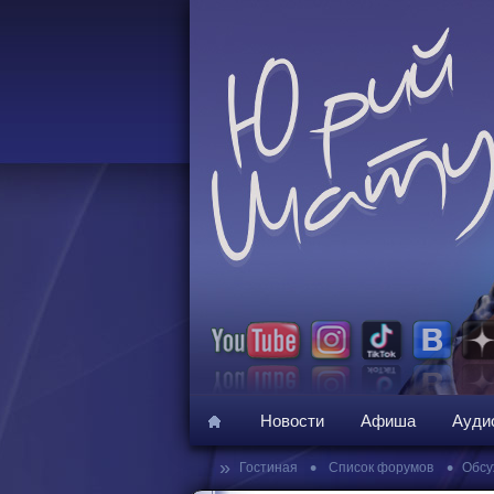
Новости
Афиша
Ауди
»
•
•
Гостиная
Список форумов
Обсу