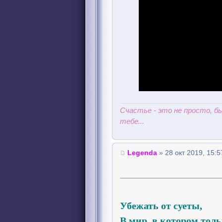
Счастье - это не просто, 
тебе...
Legenda
» 28 окт 2019, 15:5
Убежать от суеты,
В мир, в котором тол