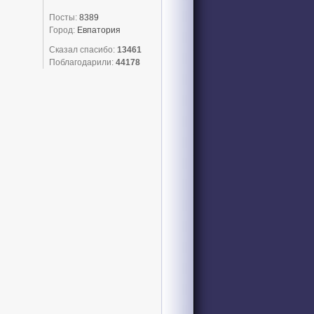
Посты:
8389
Город:
Евпатория
Сказал спасибо:
13461
Поблагодарили:
44178