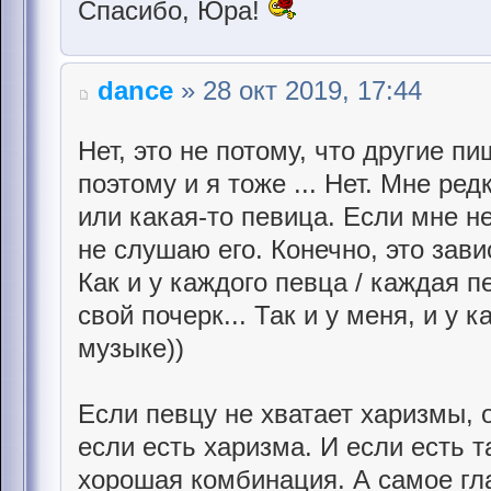
Спасибо, Юра!
dance
» 28 окт 2019, 17:44
Нет, это не потому, что другие п
поэтому и я тоже ... Нет. Мне ред
или какая-то певица. Если мне н
не слушаю его. Конечно, это зави
Как и у каждого певца / каждая п
свой почерк... Так и у меня, и у к
музыке))
Если певцу не хватает харизмы, 
если есть харизма. И если есть т
хорошая комбинация. А самое гла