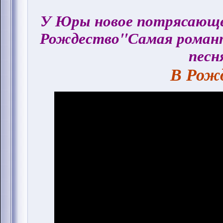
У Юры новое потрясающее
Рождество"Самая романт
песн
В Рожд