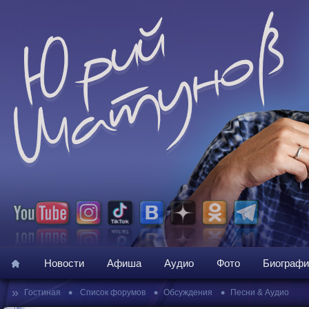
Новости
Афиша
Аудио
Фото
Биографи
»
•
•
•
Гостиная
Список форумов
Обсуждения
Песни & Аудио