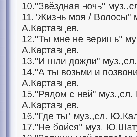
10."Звёздная ночь" муз.,
11."Жизнь моя / Волосы" 
А.Картавцев.
12."Ты мне не веришь" му
А.Картавцев.
13."И шли дожди" муз.,сл
14."А ты возьми и позвон
А.Картавцев.
15."Рядом с ней" муз.,сл
А.Картавцев.
16."Где ты" муз.,сл. Ю.К
17."Не бойся" муз. Ю.Шат