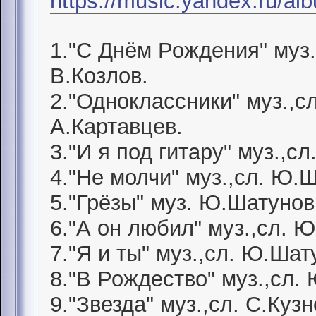
https://music.yandex.ru/a
1."С Днём Рождения" муз.
В.Козлов.
2."Одноклассники" муз.,с
А.Картавцев.
3."И я под гитару" муз.,с
4."Не молчи" муз.,сл. Ю.
5."Грёзы" муз. Ю.Шатунов,
6."А он любил" муз.,сл. 
7."Я и ты" муз.,сл. Ю.Шат
8."В Рождество" муз.,сл.
9."Звезда" муз.,сл. С.Куз