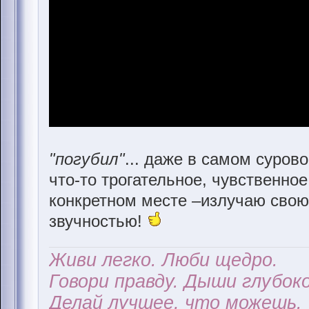
"погубил"
... даже в самом суров
что-то трогательное, чувственное!
конкретном месте –излучаю свою 
звучностью!
Живи легко. Люби щедро.
Говори правду. Дыши глубоко
Делай лучшее, что можешь.