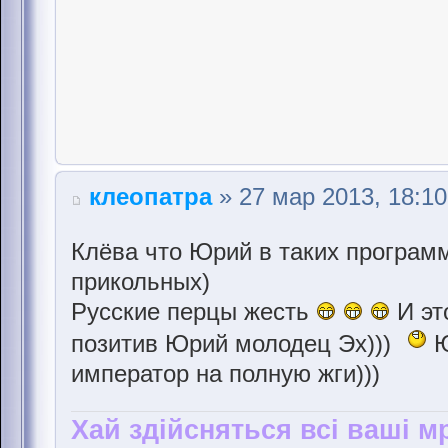
клеопатра
» 27 мар 2013, 18:10
Клёва что Юрий в таких програм
прикольных)
Русские перцы жесть
И эт
позитив Юрий молодец Эх)))
Ю
император на полную жги)))
Хай здійсняться всі ваші мр