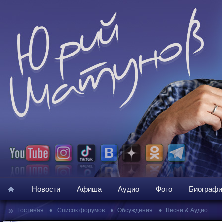
Новости
Афиша
Аудио
Фото
Биографи
»
•
•
•
Гостиная
Список форумов
Обсуждения
Песни & Аудио