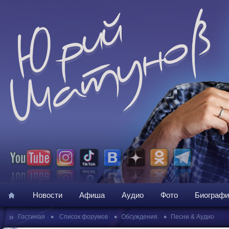
Новости
Афиша
Аудио
Фото
Биографи
»
•
•
•
Гостиная
Список форумов
Обсуждения
Песни & Аудио