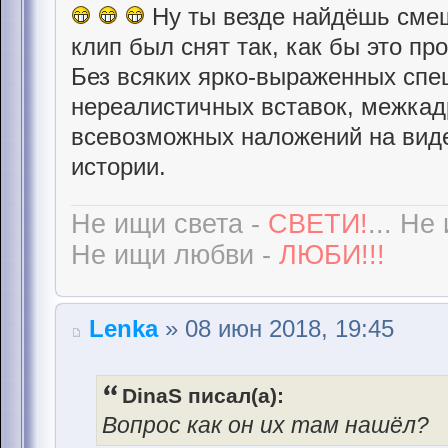
Ну ты везде найдёшь смешн
клип был снят так, как бы это пр
Без всяких ярко-выраженных сп
нереалистичных вставок, межкад
всевозможных наложений на виде
истории.
Не ищи света -
СВЕТИ!
... Не
Не ищи любви -
ЛЮБИ!!!
Lenka
» 08 июн 2018, 19:45
DinaS писал(а):
Вопрос как он их там нашёл?