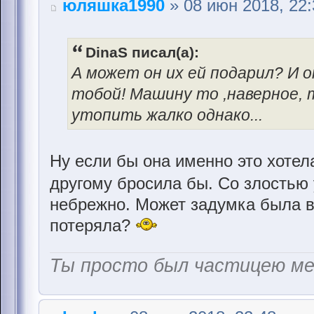
юляшка1990
» 08 июн 2018, 22:
DinaS писал(а):
А может он их ей подарил? И он
тобой! Машину то ,наверное, 
утопить жалко однако...
Ну если бы она именно это хотела
другому бросила бы. Со злостью
небрежно. Может задумка была в 
потеряла?
Ты просто был частицею м