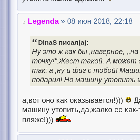
Legenda
» 08 июн 2018, 22:18
DinaS писал(а):
Ну это ж как бы ,наверное, ,,
точку!".Жест такой. А может о
так: а ,ну и фиг с тобой! Маш
подарил! Но машину утопить ж
а,вот оно как оказывается!)))
Да
машину утопить,да,жалко ее как-
пляже!)))