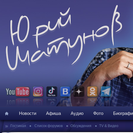
Новости
Афиша
Аудио
Фото
Биографи
»
•
•
•
Гостиная
Список форумов
Обсуждения
TV & Видео