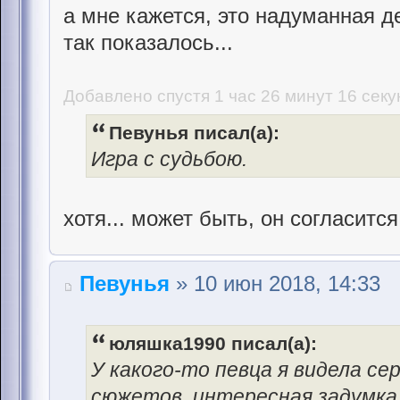
а мне кажется, это надуманная 
так показалось...
Добавлено спустя 1 час 26 минут 16 секу
Певунья писал(а):
Игра с судьбою.
хотя... может быть, он согласитс
Певунья
» 10 июн 2018, 14:33
юляшка1990 писал(а):
У какого-то певца я видела се
сюжетов, интересная задумка