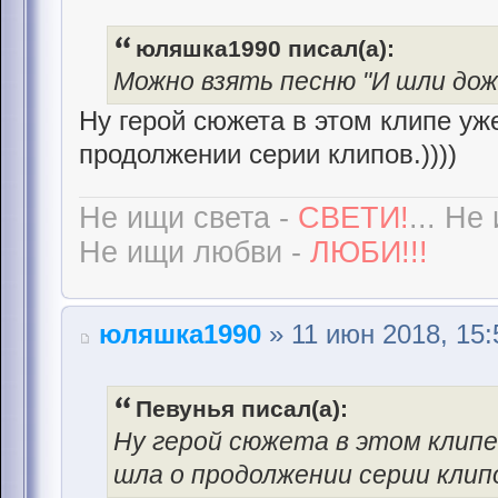
юляшка1990 писал(а):
Можно взять песню "И шли дожд
Ну герой сюжета в этом клипе уже
продолжении серии клипов.))))
Не ищи света -
СВЕТИ!
... Не
Не ищи любви -
ЛЮБИ!!!
юляшка1990
» 11 июн 2018, 15:
Певунья писал(а):
Ну герой сюжета в этом клипе 
шла о продолжении серии клипо