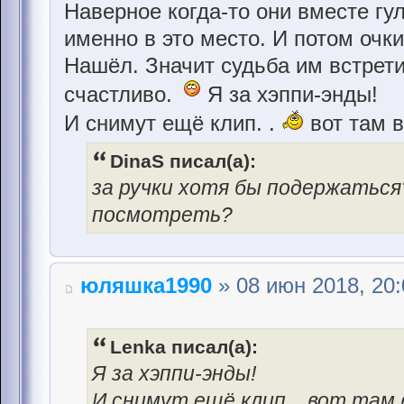
Наверное когда-то они вместе гу
именно в это место. И потом очк
Нашёл. Значит судьба им встрети
счастливо.
Я за хэппи-энды!
И снимут ещё клип. .
вот там в
DinaS писал(а):
за ручки хотя бы подержаться?
посмотреть?
юляшка1990
» 08 июн 2018, 20:
Lenka писал(а):
Я за хэппи-энды!
И снимут ещё клип. . вот там 