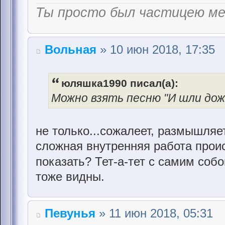
Ты просто был частицею м
Вольная
» 10 июн 2018, 17:35
юляшка1990 писал(а):
Можно взять песню "И шли дожд
не только...сожалеет, размышляет
сложная внутренняя работа происх
показать? Тет-а-тет с самим соб
тоже видны.
Певунья
» 11 июн 2018, 05:31