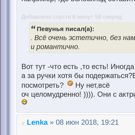
Добавлено спустя 8 минут 58 секунд:
Певунья писал(а):
. Всё очень эстетично, без н
и романтично.
Вот тут -что есть ,то есть! Иногд
а за ручки хотя бы подержаться?В
посмотреть?
Ну нет,всё
оч целомудренно! )))). Они с акт
Lenka
» 08 июн 2018, 19:21