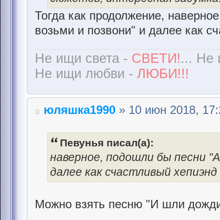
Тогда как продолжение, наверное
возьми и позвони" и далее как сч
Не ищи света -
СВЕТИ!
... Не
Не ищи любви -
ЛЮБИ!!!
юляшка1990
» 10 июн 2018, 17:
Певунья писал(а):
наверное, подошли бы песни "А
далее как счастливый хепиэнд 
Можно взять песню "И шли дожди",