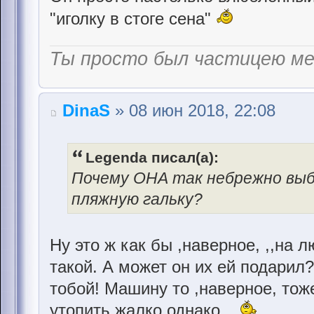
"иголку в стоге сена"
Ты просто был частицею м
DinaS
» 08 июн 2018, 22:08
Legenda писал(а):
Почему ОНА так небрежно выб
пляжную гальку?
Ну это ж как бы ,наверное, ,,на 
такой. А может он их ей подарил
тобой! Машину то ,наверное, тож
утопить жалко однако...