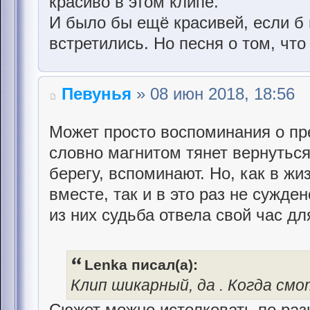
красиво в этом клипе.
И было бы ещё красивей, если б 
встретились. Но песня о том, что 
Певунья
» 08 июн 2018, 18:56
Может просто воспоминания о пре
словно магнитом тянет вернуться
берегу, вспоминают. Но, как в жи
вместе, так и в это раз не сужде
из них судьба отвела свой час дл
Lenka писал(а):
Клип шикарный, да . Когда см
Сюжет можно истолковать по разн