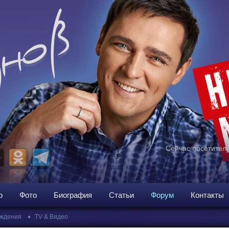
Сейчас посетителе
о
Фото
Биография
Статьи
Форум
Контакты
•
ждения
TV & Видео