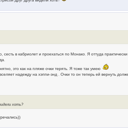
актрисой друг друга видели хоть?
, сесть в кабриолет и проехаться по Монако. Я оттуда практически
да.
онятно, это как на пляже очки терять. Я тоже так умею
 вселяет надежду на хэппи-энд . Очки то он теперь ей вернуть долж
 видели хоть?
тречались))