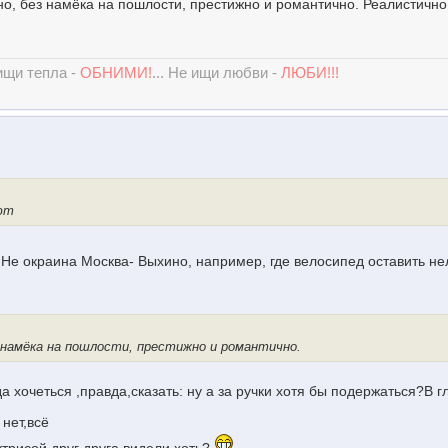
но, без намёка на пошлости, престижно и романтично. Реалистично
 ищи тепла -
ОБНИМИ!
... Не ищи любви -
ЛЮБИ!!!
ют
!! Не окраина Москва- Выхино, например, где велосипед оставить не
з намёка на пошлости, престижно и романтично.
гда хочеться ,правда,сказать: ну а за ручки хотя бы подержаться?В г
нет,всё