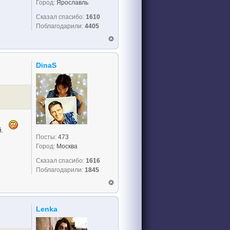
Город:
Ярославль
Сказал спасибо:
1610
Поблагодарили:
4405
DinaS
й.
Посты:
473
Город:
Москва
Сказал спасибо:
1616
Поблагодарили:
1845
Lenka