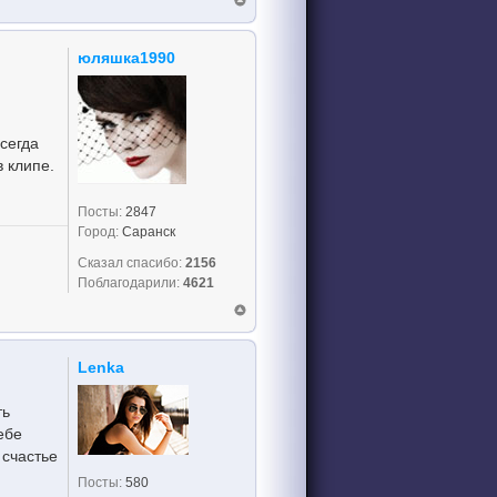
юляшка1990
сегда
в клипе.
Посты:
2847
Город:
Саранск
Сказал спасибо:
2156
Поблагодарили:
4621
Lenka
ть
ебе
 счастье
Посты:
580