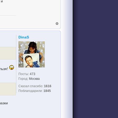
 и
DinaS
льзя!
Посты:
473
Город:
Москва
Сказал спасибо:
1616
Поблагодарили:
1845
лазки