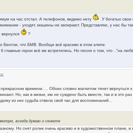
нимум на час отстал. А телефонов, видимо нету
У богатых свои 
внимание - уходят, машины не запирают. Представляю, у нас бы та
ы вернулся
?
о Бентли, что БМВ. Вообще всё красиво в этом клипе.
б главные герои всё же встретились. Но песня о том, что .."на люб
56
прекрасном времени..... Обоих словно магнитом тянет вернуться к
инают. Но, как в жизни, им не суждено быть вместе, так и в это раз
дому из них судьба отвела свой час для воспоминаний...
 смотрю, всегда думаю о сюжете
зному. Но снят ролик очень красиво и в художественном плане, и 