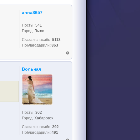
anna8657
Посты:
541
Город:
Льгов
Сказал спасибо:
5113
Поблагодарили:
863
Вольная
Посты:
302
Город:
Хабаровск
Сказал спасибо:
292
Поблагодарили:
491