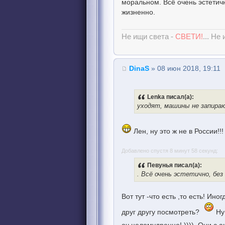
моральном. Всё очень эстетич
жизненно.
Не ищи света -
СВЕТИ!
... Не
DinaS
» 08 июн 2018, 19:11
Lenka писал(а):
уходят, машины не запира
Лен, ну это ж не в России!
Добавлено спустя 8 минут 58 секунд:
Певунья писал(а):
. Всё очень эстетично, бе
Вот тут -что есть ,то есть! Ино
друг другу посмотреть?
Ну 