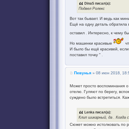
DinaS писал(а):
Подвел Ролекс
Вот так бывает. И ведь как ми
Ещё на одну деталь обратила 
оставил . Интересно, к чему б
Но машинки красивые
чт
И было бы ещё красивей, если 
поставил точку " .
Певунья
» 08 июн 2018, 18:
Может просто воспоминания о 
отелю. Гуляют по берегу, вспом
суждено было встретиться. Каж
Lenka писал(а):
Клип шикарный, да . Когда
Сюжет можно истолковать по ра