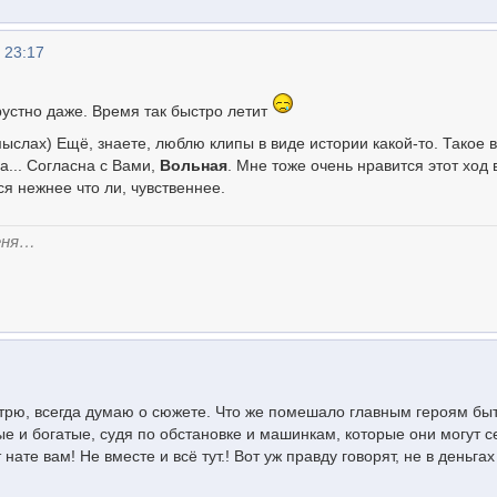
 23:17
грустно даже. Время так быстро летит
ыслах) Ещё, знаете, люблю клипы в виде истории какой-то. Такое в
а... Согласна с Вами,
Вольная
. Мне тоже очень нравится этот ход 
ся нежнее что ли, чувственнее.
еня…
отрю, всегда думаю о сюжете. Что же помешало главным героям бы
е и богатые, судя по обстановке и машинкам, которые они могут с
 нате вам! Не вместе и всё тут.! Вот уж правду говорят, не в деньгах