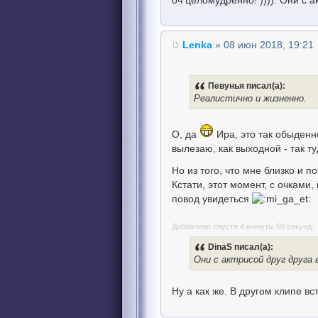
оч целомудренно! )))). Они с 
Lenka
» 08 июн 2018, 19:21
Певунья писал(а):
Реалистично и жизненно.
О, да
Ира, это так обыденно
вылезаю, как выходной - так ту
Но из того, что мне близко и п
Кстати, этот момент, с очками,
повод увидеться
Добавлено спустя 4 минуты 59 секунд:
DinaS писал(а):
Они с актрисой друг друга
Ну а как же. В другом клипе вс