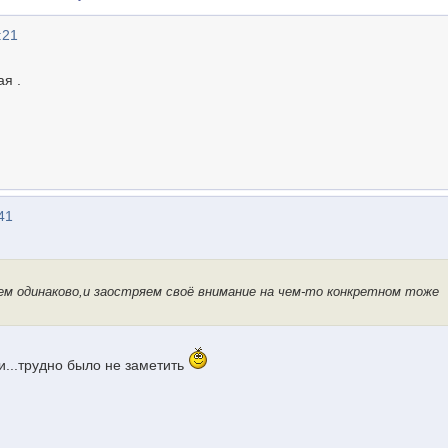
:21
я .
41
ем одинаково,и заостряем своё внимание на чем-то конкретном тоже
и...трудно было не заметить