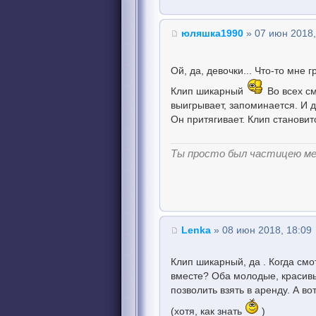
юляшка1990
» 07 июн 2018,
Ой, да, девочки... Что-то мне 
Клип шикарный
Во всех см
выигрывает, запоминается. И д
Он притягивает. Клип становит
Ты просто был частицею м
Lenka
» 08 июн 2018, 18:09
Клип шикарный, да . Когда см
вместе? Оба молодые, красивы
позволить взять в аренду. А вот
(хотя, как знать
)