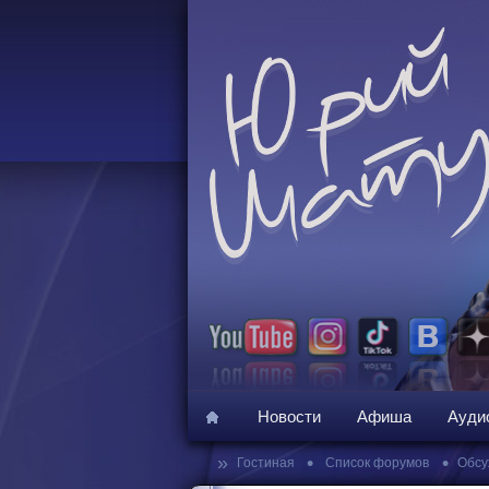
Новости
Афиша
Ауди
»
•
•
Гостиная
Список форумов
Обсу