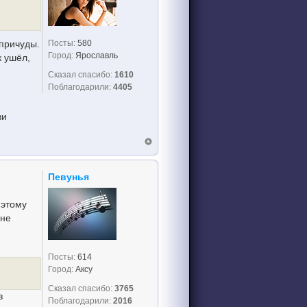
Посты:
580
причуды.
Город:
Ярославль
к ушёл,
Сказал спасибо:
1610
Поблагодарили:
4405
ви
Певунья
 этому
 не
Посты:
614
Город:
Аксу
Сказал спасибо:
3765
в
Поблагодарили:
2016