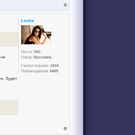
Lenka
Посты:
580
 не
Город:
Ярославль
Сказал спасибо:
1610
Поблагодарили:
4405
ен, будет