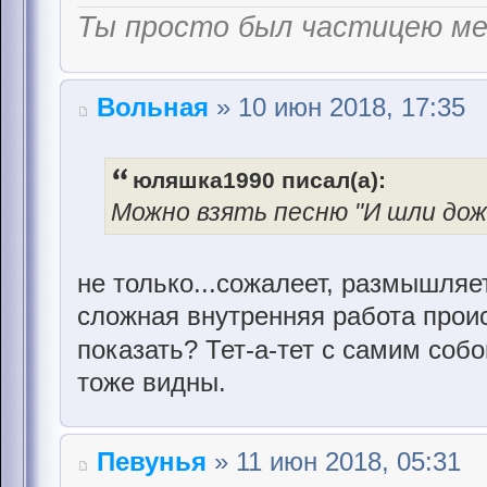
Ты просто был частицею м
Вольная
» 10 июн 2018, 17:35
юляшка1990 писал(а):
Можно взять песню "И шли дожд
не только...сожалеет, размышляет
сложная внутренняя работа происх
показать? Тет-а-тет с самим соб
тоже видны.
Певунья
» 11 июн 2018, 05:31