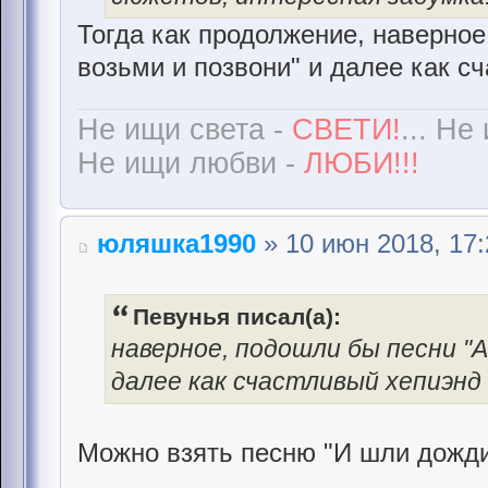
Тогда как продолжение, наверное
возьми и позвони" и далее как сч
Не ищи света -
СВЕТИ!
... Не
Не ищи любви -
ЛЮБИ!!!
юляшка1990
» 10 июн 2018, 17:
Певунья писал(а):
наверное, подошли бы песни "А
далее как счастливый хепиэнд 
Можно взять песню "И шли дожди",