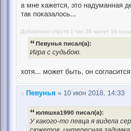
а мне кажется, это надуманная 
так показалось...
Добавлено спустя 1 час 26 минут 16 секу
Певунья писал(а):
Игра с судьбою.
хотя... может быть, он согласитс
Певунья
» 10 июн 2018, 14:33
юляшка1990 писал(а):
У какого-то певца я видела се
сюжетов, интересная задумка