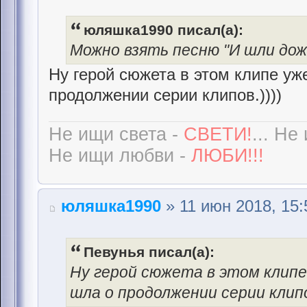
юляшка1990 писал(а):
Можно взять песню "И шли дожд
Ну герой сюжета в этом клипе уже
продолжении серии клипов.))))
Не ищи света -
СВЕТИ!
... Не
Не ищи любви -
ЛЮБИ!!!
юляшка1990
» 11 июн 2018, 15:
Певунья писал(а):
Ну герой сюжета в этом клипе 
шла о продолжении серии клипо