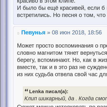
красиво в этом клипе.
И было бы ещё красивей, если б 
встретились. Но песня о том, что 
Певунья
» 08 июн 2018, 18:56
Может просто воспоминания о пре
словно магнитом тянет вернуться
берегу, вспоминают. Но, как в жи
вместе, так и в это раз не сужде
из них судьба отвела свой час дл
Lenka писал(а):
Клип шикарный, да . Когда см
Сюжет можно истолковать по разн