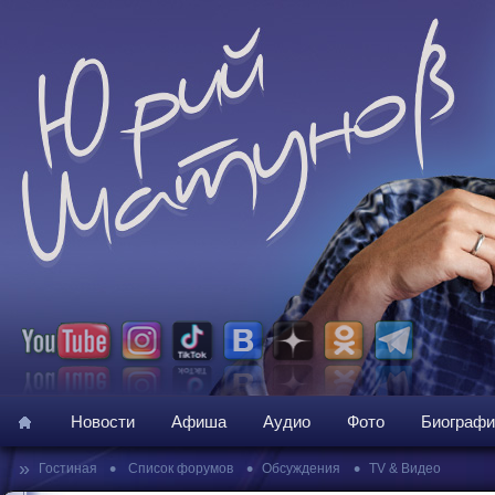
Новости
Афиша
Аудио
Фото
Биографи
»
•
•
•
Гостиная
Список форумов
Обсуждения
TV & Видео