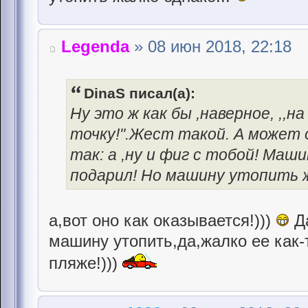
Legenda
» 08 июн 2018, 22:18
DinaS писал(а):
Ну это ж как бы ,наверное, ,,
точку!".Жест такой. А может о
так: а ,ну и фиг с тобой! Маш
подарил! Но машину утопить ж
а,вот оно как оказывается!)))
Да
машину утопить,да,жалко ее как-
пляже!)))