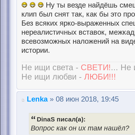
Ну ты везде найдёшь смешн
клип был снят так, как бы это пр
Без всяких ярко-выраженных сп
нереалистичных вставок, межкад
всевозможных наложений на виде
истории.
Не ищи света -
СВЕТИ!
... Не
Не ищи любви -
ЛЮБИ!!!
Lenka
» 08 июн 2018, 19:45
DinaS писал(а):
Вопрос как он их там нашёл?