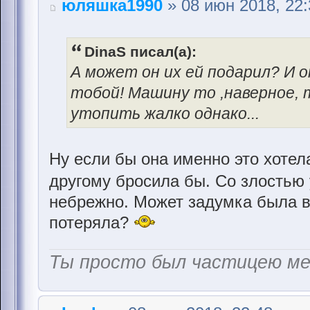
юляшка1990
» 08 июн 2018, 22:
DinaS писал(а):
А может он их ей подарил? И он
тобой! Машину то ,наверное, 
утопить жалко однако...
Ну если бы она именно это хотела
другому бросила бы. Со злостью
небрежно. Может задумка была в 
потеряла?
Ты просто был частицею м