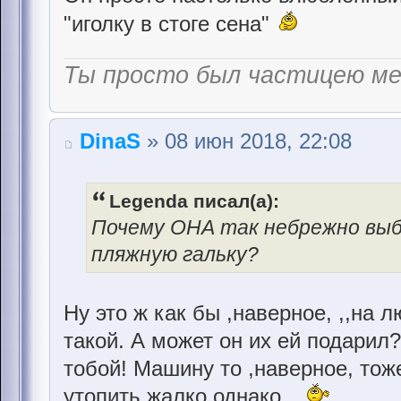
"иголку в стоге сена"
Ты просто был частицею м
DinaS
» 08 июн 2018, 22:08
Legenda писал(а):
Почему ОНА так небрежно выб
пляжную гальку?
Ну это ж как бы ,наверное, ,,на 
такой. А может он их ей подарил
тобой! Машину то ,наверное, тож
утопить жалко однако...