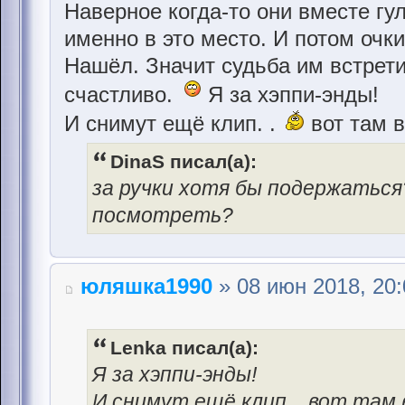
Наверное когда-то они вместе гу
именно в это место. И потом очк
Нашёл. Значит судьба им встрети
счастливо.
Я за хэппи-энды!
И снимут ещё клип. .
вот там в
DinaS писал(а):
за ручки хотя бы подержаться?
посмотреть?
юляшка1990
» 08 июн 2018, 20:
Lenka писал(а):
Я за хэппи-энды!
И снимут ещё клип. . вот там 