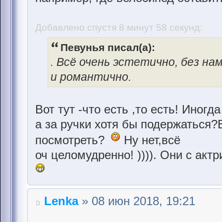
Добавлено спустя 8 минут 58 секунд:
Певунья писал(а):
. Всё очень эстетично, без н
и романтично.
Вот тут -что есть ,то есть! Иногд
а за ручки хотя бы подержаться?В
посмотреть?
Ну нет,всё
оч целомудренно! )))). Они с акт
Lenka
» 08 июн 2018, 19:21