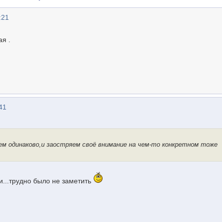
:21
я .
41
ем одинаково,и заостряем своё внимание на чем-то конкретном тоже
и...трудно было не заметить