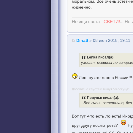
моральном. Всё очень эстетич
жизненно.
Не ищи света -
СВЕТИ!
... Не
DinaS
» 08 июн 2018, 19:11
Lenka писал(а):
уходят, машины не запира
Лен, ну это ж не в России!
Добавлено спустя 8 минут 58 секунд:
Певунья писал(а):
. Всё очень эстетично, бе
Вот тут -что есть ,то есть! Ино
друг другу посмотреть?
Ну 