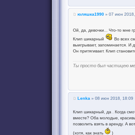
юляшка1990
» 07 июн 2018,
Ой, да, девочки... Что-то мне 
Клип шикарный
Во всех см
выигрывает, запоминается. И д
Он притягивает. Клип становит
Ты просто был частицею м
Lenka
» 08 июн 2018, 18:09
Клип шикарный, да . Когда см
вместе? Оба молодые, красивы
позволить взять в аренду. А вот
(хотя, как знать
)