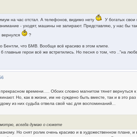
нимум на час отстал. А телефонов, видимо нету
У богатых свои 
внимание - уходят, машины не запирают. Представляю, у нас бы та
ы вернулся
?
о Бентли, что БМВ. Вообще всё красиво в этом клипе.
б главные герои всё же встретились. Но песня о том, что .."на люб
56
прекрасном времени..... Обоих словно магнитом тянет вернуться к
инают. Но, как в жизни, им не суждено быть вместе, так и в это раз
дому из них судьба отвела свой час для воспоминаний...
 смотрю, всегда думаю о сюжете
зному. Но снят ролик очень красиво и в художественном плане, и 