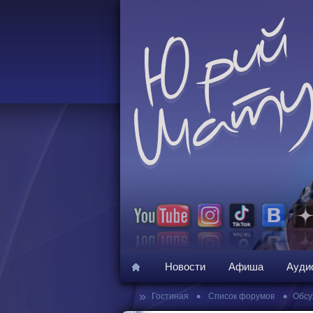
Новости
Афиша
Ауди
»
•
•
Гостиная
Список форумов
Обсу