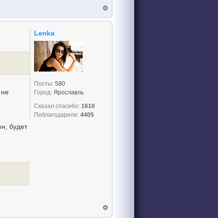
Lenka
Посты:
580
 не
Город:
Ярославль
Сказал спасибо:
1610
Поблагодарили:
4405
ен, будет