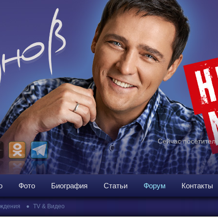
Сейчас посетителе
о
Фото
Биография
Статьи
Форум
Контакты
•
ждения
TV & Видео