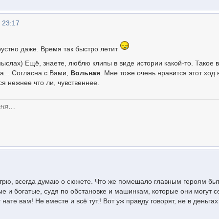
 23:17
грустно даже. Время так быстро летит
ыслах) Ещё, знаете, люблю клипы в виде истории какой-то. Такое в
а... Согласна с Вами,
Вольная
. Мне тоже очень нравится этот ход 
ся нежнее что ли, чувственнее.
еня…
отрю, всегда думаю о сюжете. Что же помешало главным героям бы
е и богатые, судя по обстановке и машинкам, которые они могут с
 нате вам! Не вместе и всё тут.! Вот уж правду говорят, не в деньгах