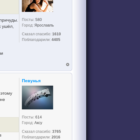
Посты:
580
причуды.
Город:
Ярославль
к ушёл,
Сказал спасибо:
1610
Поблагодарили:
4405
ви
Певунья
 этому
 не
Посты:
614
Город:
Аксу
Сказал спасибо:
3765
в
Поблагодарили:
2016