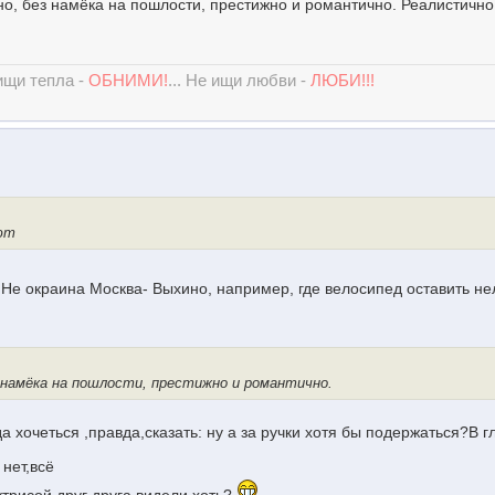
но, без намёка на пошлости, престижно и романтично. Реалистично
 ищи тепла -
ОБНИМИ!
... Не ищи любви -
ЛЮБИ!!!
ют
!! Не окраина Москва- Выхино, например, где велосипед оставить не
з намёка на пошлости, престижно и романтично.
гда хочеться ,правда,сказать: ну а за ручки хотя бы подержаться?В г
нет,всё