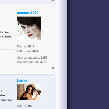
юляшка1990
сегда
в клипе.
Посты:
2847
Город:
Саранск
Сказал спасибо:
2156
Поблагодарили:
4621
Lenka
ть
ебе
 счастье
Посты:
580