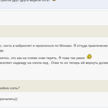
актрисой друг друга видели хоть?
, сесть в кабриолет и проехаться по Монако. Я оттуда практически
да.
онятно, это как на пляже очки терять. Я тоже так умею
 вселяет надежду на хэппи-энд . Очки то он теперь ей вернуть долж
 видели хоть?
тречались))