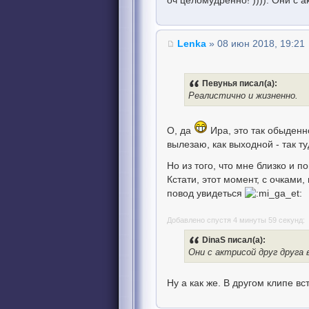
оч целомудренно! )))). Они с 
Lenka
» 08 июн 2018, 19:21
Певунья писал(а):
Реалистично и жизненно.
О, да
Ира, это так обыденно
вылезаю, как выходной - так ту
Но из того, что мне близко и п
Кстати, этот момент, с очками,
повод увидеться
Добавлено спустя 4 минуты 59 секунд:
DinaS писал(а):
Они с актрисой друг друга
Ну а как же. В другом клипе вс