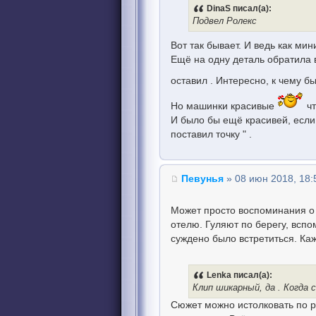
DinaS писал(а):
Подвел Ролекс
Вот так бывает. И ведь как ми
Ещё на одну деталь обратила 
оставил . Интересно, к чему б
Но машинки красивые
чт
И было бы ещё красивей, если 
поставил точку " .
Певунья
» 08 июн 2018, 18:
Может просто воспоминания о 
отелю. Гуляют по берегу, вспом
суждено было встретиться. Каж
Lenka писал(а):
Клип шикарный, да . Когда
Сюжет можно истолковать по ра