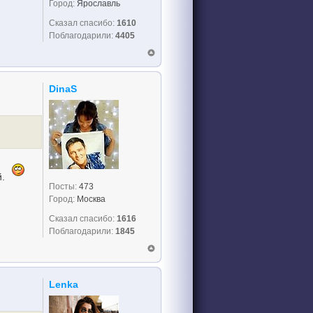
Город:
Ярославль
Сказал спасибо:
1610
Поблагодарили:
4405
DinaS
й.
Посты:
473
Город:
Москва
Сказал спасибо:
1616
Поблагодарили:
1845
Lenka