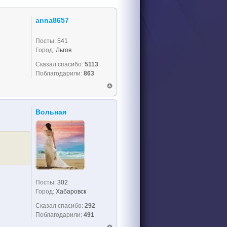
anna8657
Посты:
541
Город:
Льгов
Сказал спасибо:
5113
Поблагодарили:
863
Вольная
Посты:
302
Город:
Хабаровск
Сказал спасибо:
292
Поблагодарили:
491