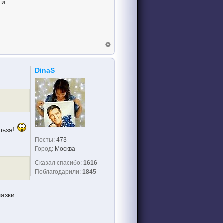
 и
DinaS
льзя!
Посты:
473
Город:
Москва
Сказал спасибо:
1616
Поблагодарили:
1845
лазки