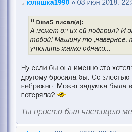
юляшка1990
» 08 июн 2018, 22:
DinaS писал(а):
А может он их ей подарил? И он
тобой! Машину то ,наверное, 
утопить жалко однако...
Ну если бы она именно это хотела
другому бросила бы. Со злостью
небрежно. Может задумка была в 
потеряла?
Ты просто был частицею м