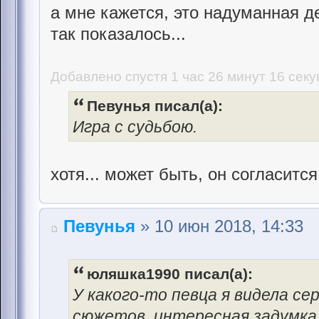
а мне кажется, это надуманная 
так показалось...
Добавлено спустя 1 час 26 минут 16 секу
Певунья писал(а):
Игра с судьбою.
хотя... может быть, он согласитс
Певунья
» 10 июн 2018, 14:33
юляшка1990 писал(а):
У какого-то певца я видела се
сюжетов, интересная задумка