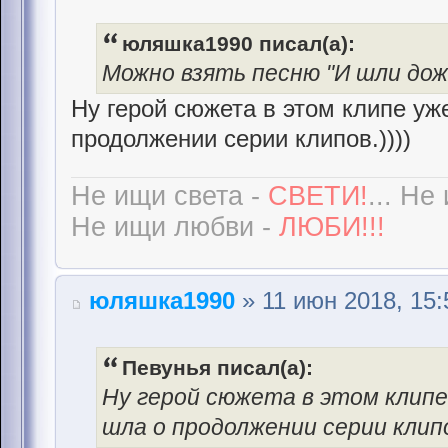
юляшка1990 писал(а):
Можно взять песню "И шли дожд
Ну герой сюжета в этом клипе уже
продолжении серии клипов.))))
Не ищи света -
СВЕТИ!
... Не
Не ищи любви -
ЛЮБИ!!!
юляшка1990
» 11 июн 2018, 15:
Певунья писал(а):
Ну герой сюжета в этом клипе 
шла о продолжении серии клипо