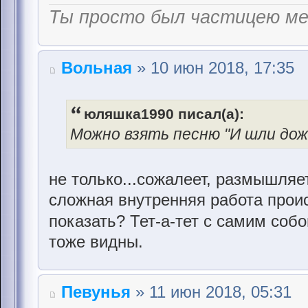
Ты просто был частицею м
Вольная
» 10 июн 2018, 17:35
юляшка1990 писал(а):
Можно взять песню "И шли дожд
не только...сожалеет, размышляет
сложная внутренняя работа происх
показать? Тет-а-тет с самим соб
тоже видны.
Певунья
» 11 июн 2018, 05:31