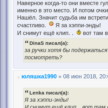
Наверное когда-то они вместе гу
именно в это место. И потом очк
Нашёл. Значит судьба им встрети
счастливо.
Я за хэппи-энды!
И снимут ещё клип. .
вот там в
DinaS писал(а):
за ручки хотя бы подержаться?
посмотреть?
юляшка1990
» 08 июн 2018, 20:
Lenka писал(а):
Я за хэппи-энды!
И снимут ещё клип. . вот там 