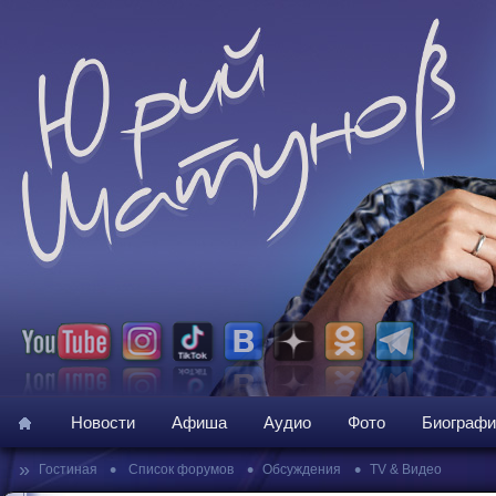
Новости
Афиша
Аудио
Фото
Биографи
»
•
•
•
Гостиная
Список форумов
Обсуждения
TV & Видео