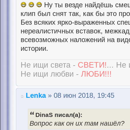
Ну ты везде найдёшь смешн
клип был снят так, как бы это пр
Без всяких ярко-выраженных сп
нереалистичных вставок, межкад
всевозможных наложений на виде
истории.
Не ищи света -
СВЕТИ!
... Не
Не ищи любви -
ЛЮБИ!!!
Lenka
» 08 июн 2018, 19:45
DinaS писал(а):
Вопрос как он их там нашёл?