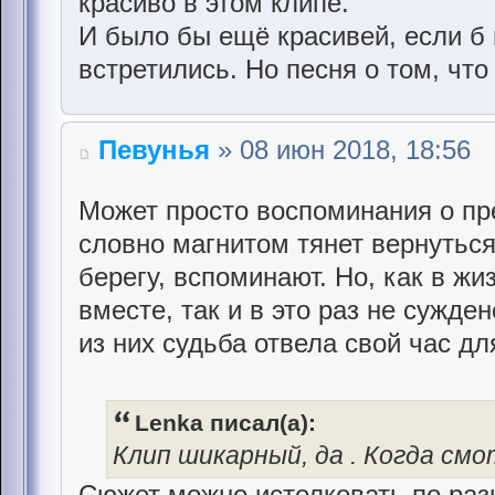
красиво в этом клипе.
И было бы ещё красивей, если б 
встретились. Но песня о том, что 
Певунья
» 08 июн 2018, 18:56
Может просто воспоминания о пре
словно магнитом тянет вернуться
берегу, вспоминают. Но, как в жи
вместе, так и в это раз не сужде
из них судьба отвела свой час дл
Lenka писал(а):
Клип шикарный, да . Когда см
Сюжет можно истолковать по разн