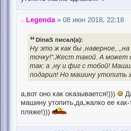
Legenda
» 08 июн 2018, 22:18
DinaS писал(а):
Ну это ж как бы ,наверное, ,,
точку!".Жест такой. А может о
так: а ,ну и фиг с тобой! Маш
подарил! Но машину утопить ж
а,вот оно как оказывается!)))
Да
машину утопить,да,жалко ее как-
пляже!)))