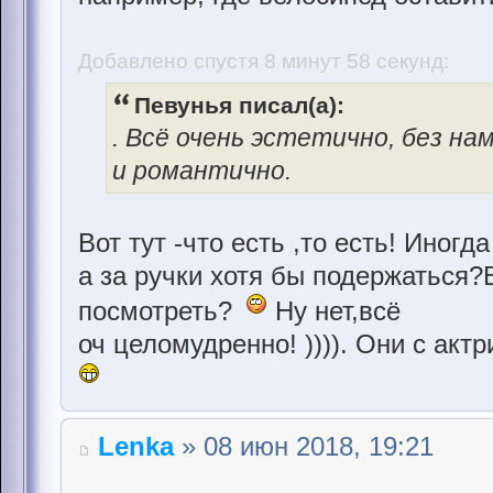
Добавлено спустя 8 минут 58 секунд:
Певунья писал(а):
. Всё очень эстетично, без н
и романтично.
Вот тут -что есть ,то есть! Иногд
а за ручки хотя бы подержаться?В
посмотреть?
Ну нет,всё
оч целомудренно! )))). Они с акт
Lenka
» 08 июн 2018, 19:21