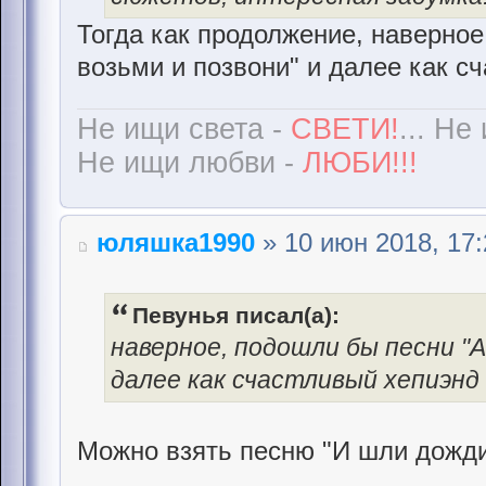
Тогда как продолжение, наверное
возьми и позвони" и далее как сч
Не ищи света -
СВЕТИ!
... Не
Не ищи любви -
ЛЮБИ!!!
юляшка1990
» 10 июн 2018, 17:
Певунья писал(а):
наверное, подошли бы песни "А
далее как счастливый хепиэнд 
Можно взять песню "И шли дожди",