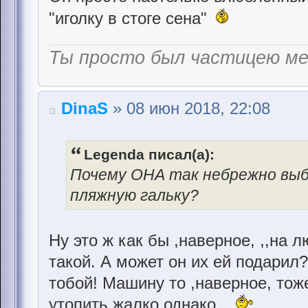
"иголку в стоге сена"
Ты просто был частицею м
DinaS
» 08 июн 2018, 22:08
Legenda писал(а):
Почему ОНА так небрежно выб
пляжную гальку?
Ну это ж как бы ,наверное, ,,на 
такой. А может он их ей подарил
тобой! Машину то ,наверное, тож
утопить жалко однако...