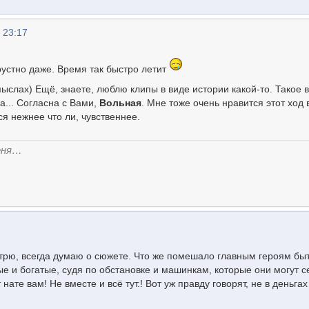
 23:17
грустно даже. Время так быстро летит
ыслах) Ещё, знаете, люблю клипы в виде истории какой-то. Такое в
а... Согласна с Вами,
Вольная
. Мне тоже очень нравится этот ход 
ся нежнее что ли, чувственнее.
еня…
отрю, всегда думаю о сюжете. Что же помешало главным героям бы
е и богатые, судя по обстановке и машинкам, которые они могут с
 нате вам! Не вместе и всё тут.! Вот уж правду говорят, не в деньгах