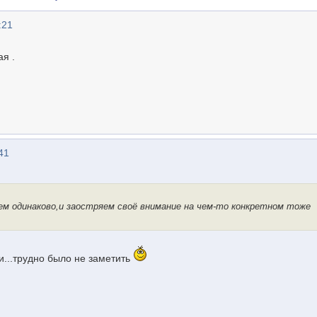
:21
я .
41
ем одинаково,и заостряем своё внимание на чем-то конкретном тоже
и...трудно было не заметить