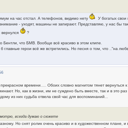
нимум на час отстал. А телефонов, видимо нету
У богатых свои 
внимание - уходят, машины не запирают. Представляю, у нас бы та
ы вернулся
?
о Бентли, что БМВ. Вообще всё красиво в этом клипе.
б главные герои всё же встретились. Но песня о том, что .."на люб
56
прекрасном времени..... Обоих словно магнитом тянет вернуться к
инают. Но, как в жизни, им не суждено быть вместе, так и в это раз
дому из них судьба отвела свой час для воспоминаний...
 смотрю, всегда думаю о сюжете
зному. Но снят ролик очень красиво и в художественном плане, и 