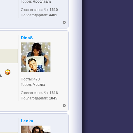
Город:
Ярославль
Сказал спасибо:
1610
Поблагодарили:
4405
DinaS
й.
Посты:
473
Город:
Москва
Сказал спасибо:
1616
Поблагодарили:
1845
Lenka