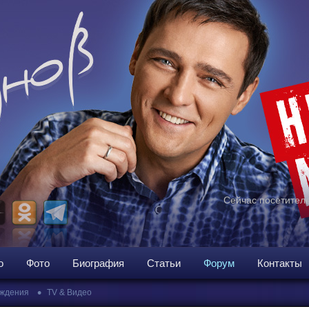
Сейчас посетителе
о
Фото
Биография
Статьи
Форум
Контакты
•
ждения
TV & Видео