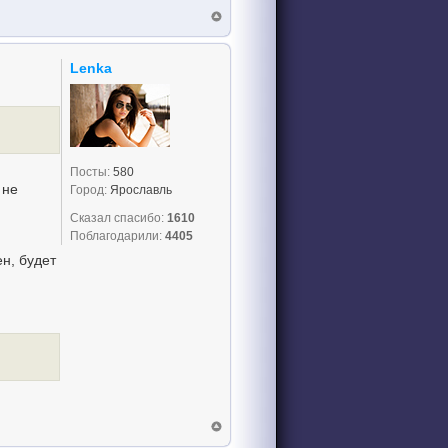
Lenka
Посты:
580
 не
Город:
Ярославль
Сказал спасибо:
1610
Поблагодарили:
4405
ен, будет