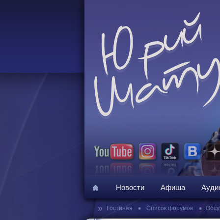
Новости
Афиша
Ауди
»
•
•
Гостиная
Список форумов
Обсу