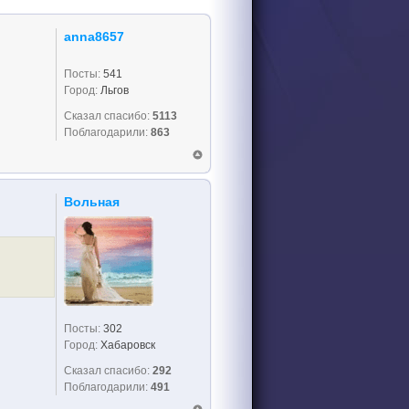
anna8657
Посты:
541
Город:
Льгов
Сказал спасибо:
5113
Поблагодарили:
863
Вольная
Посты:
302
Город:
Хабаровск
Сказал спасибо:
292
Поблагодарили:
491