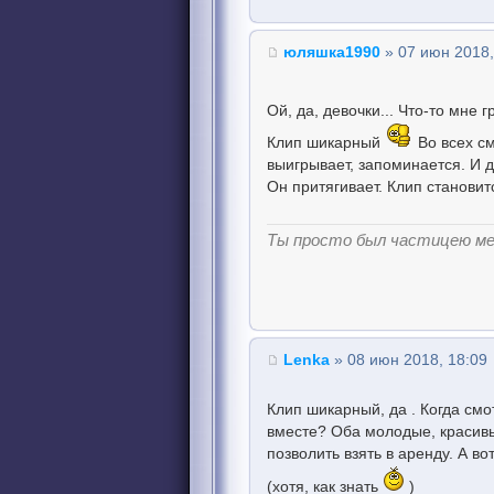
юляшка1990
» 07 июн 2018,
Ой, да, девочки... Что-то мне 
Клип шикарный
Во всех см
выигрывает, запоминается. И д
Он притягивает. Клип становит
Ты просто был частицею м
Lenka
» 08 июн 2018, 18:09
Клип шикарный, да . Когда см
вместе? Оба молодые, красивы
позволить взять в аренду. А вот
(хотя, как знать
)