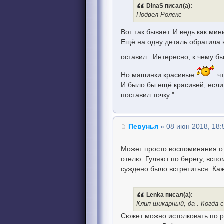
DinaS писал(а):
Подвел Ролекс
Вот так бывает. И ведь как ми
Ещё на одну деталь обратила 
оставил . Интересно, к чему б
Но машинки красивые
чт
И было бы ещё красивей, если 
поставил точку " .
Певунья
» 08 июн 2018, 18:
Может просто воспоминания о 
отелю. Гуляют по берегу, вспом
суждено было встретиться. Каж
Lenka писал(а):
Клип шикарный, да . Когда
Сюжет можно истолковать по ра