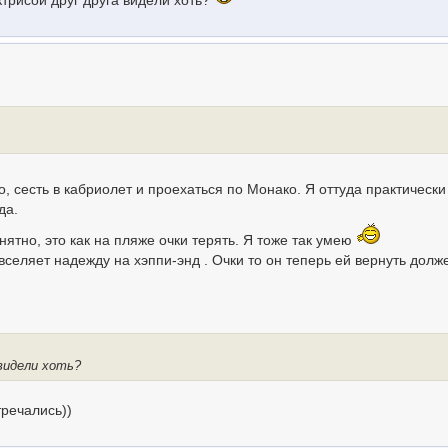
актрисой друг друга видели хоть?
, сесть в кабриолет и проехаться по Монако. Я оттуда практически
да.
онятно, это как на пляже очки терять. Я тоже так умею
 вселяет надежду на хэппи-энд . Очки то он теперь ей вернуть долж
 видели хоть?
тречались))