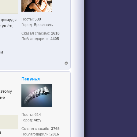
Посты:
580
причуды.
Город:
Ярославль
к ушёл,
Сказал спасибо:
1610
Поблагодарили:
4405
ви
Певунья
 этому
 не
Посты:
614
Город:
Аксу
Сказал спасибо:
3765
в
Поблагодарили:
2016