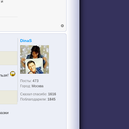
 и
DinaS
льзя!
Посты:
473
Город:
Москва
Сказал спасибо:
1616
Поблагодарили:
1845
лазки