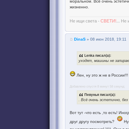
моральном. Всё очень эстетич
жизненно.
Не ищи света -
СВЕТИ!
... Не
DinaS
» 08 июн 2018, 19:11
Lenka писал(а):
уходят, машины не запира
Лен, ну это ж не в России!
Добавлено спустя 8 минут 58 секунд:
Певунья писал(а):
. Всё очень эстетично, бе
Вот тут -что есть ,то есть! Ино
друг другу посмотреть?
Ну 