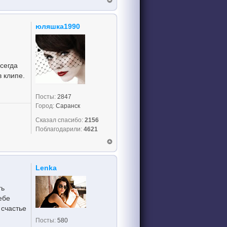
юляшка1990
сегда
в клипе.
Посты:
2847
Город:
Саранск
Сказал спасибо:
2156
Поблагодарили:
4621
Lenka
ть
ебе
 счастье
Посты:
580