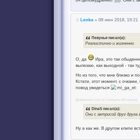
оч целомудренно! )))). Они с 
Lenka
» 08 июн 2018, 19:21
Певунья писал(а):
Реалистично и жизненно.
О, да
Ира, это так обыденно
вылезаю, как выходной - так ту
Но из того, что мне близко и п
Кстати, этот момент, с очками,
повод увидеться
Добавлено спустя 4 минуты 59 секунд:
DinaS писал(а):
Они с актрисой друг друга
Ну а как же. В другом клипе вс