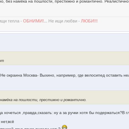
но, без намёка на пошлости, престижно и романтично. Реалистично
 ищи тепла -
ОБНИМИ!
... Не ищи любви -
ЛЮБИ!!!
ют
!! Не окраина Москва- Выхино, например, где велосипед оставить не
з намёка на пошлости, престижно и романтично.
гда хочеться ,правда,сказать: ну а за ручки хотя бы подержаться?В г
нет,всё