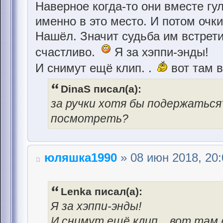
Наверное когда-то они вместе гу
именно в это место. И потом очк
Нашёл. Значит судьба им встрети
счастливо.
Я за хэппи-энды!
И снимут ещё клип. .
вот там в
DinaS писал(а):
за ручки хотя бы подержаться?
посмотреть?
юляшка1990
» 08 июн 2018, 20:
Lenka писал(а):
Я за хэппи-энды!
И снимут ещё клип. . вот там 