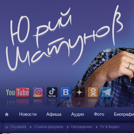
Новости
Афиша
Аудио
Фото
Биографи
»
•
•
•
Гостиная
Список форумов
Обсуждения
TV & Видео