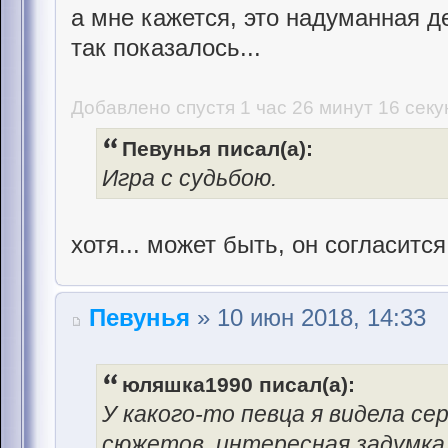
а мне кажется, это надуманная 
так показалось...
Добавлено спустя 1 час 26 минут 16 секу
Певунья писал(а):
Игра с судьбою.
хотя... может быть, он согласитс
Певунья
» 10 июн 2018, 14:33
юляшка1990 писал(а):
У какого-то певца я видела се
сюжетов, интересная задумка