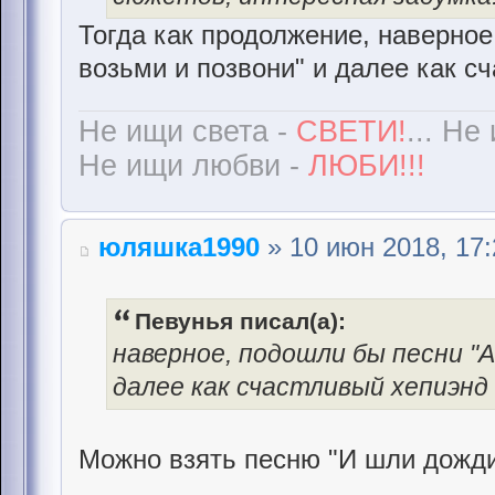
Тогда как продолжение, наверное
возьми и позвони" и далее как сч
Не ищи света -
СВЕТИ!
... Не
Не ищи любви -
ЛЮБИ!!!
юляшка1990
» 10 июн 2018, 17:
Певунья писал(а):
наверное, подошли бы песни "А
далее как счастливый хепиэнд 
Можно взять песню "И шли дожди",