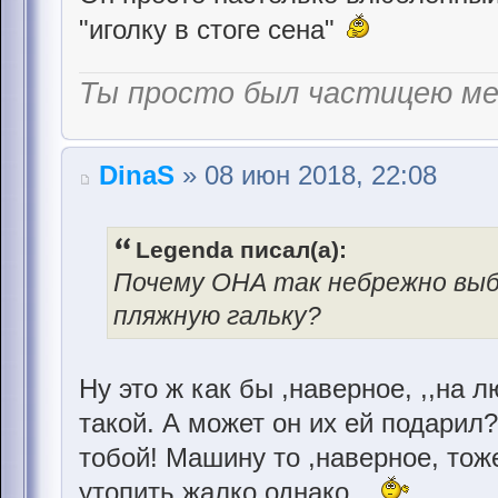
"иголку в стоге сена"
Ты просто был частицею м
DinaS
» 08 июн 2018, 22:08
Legenda писал(а):
Почему ОНА так небрежно выб
пляжную гальку?
Ну это ж как бы ,наверное, ,,на 
такой. А может он их ей подарил
тобой! Машину то ,наверное, тож
утопить жалко однако...