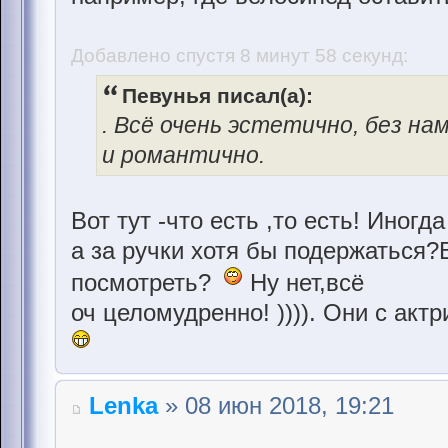
Добавлено спустя 8 минут 58 секунд:
Певунья писал(а):
. Всё очень эстетично, без н
и романтично.
Вот тут -что есть ,то есть! Иногд
а за ручки хотя бы подержаться?В
посмотреть?
Ну нет,всё
оч целомудренно! )))). Они с акт
Lenka
» 08 июн 2018, 19:21