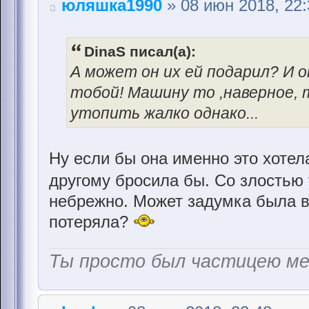
юляшка1990
» 08 июн 2018, 22:
DinaS писал(а):
А может он их ей подарил? И он
тобой! Машину то ,наверное, 
утопить жалко однако...
Ну если бы она именно это хотела
другому бросила бы. Со злостью
небрежно. Может задумка была в 
потеряла?
Ты просто был частицею м