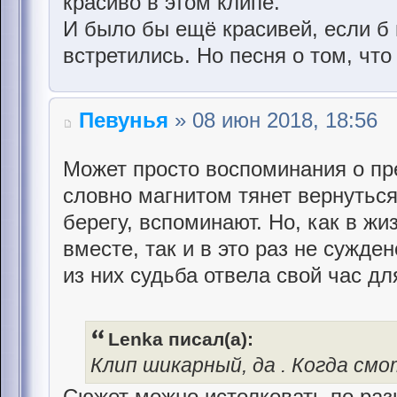
красиво в этом клипе.
И было бы ещё красивей, если б 
встретились. Но песня о том, что 
Певунья
» 08 июн 2018, 18:56
Может просто воспоминания о пре
словно магнитом тянет вернуться
берегу, вспоминают. Но, как в жи
вместе, так и в это раз не сужде
из них судьба отвела свой час дл
Lenka писал(а):
Клип шикарный, да . Когда см
Сюжет можно истолковать по разн