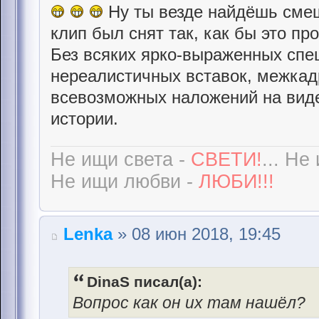
Ну ты везде найдёшь смешн
клип был снят так, как бы это пр
Без всяких ярко-выраженных сп
нереалистичных вставок, межкад
всевозможных наложений на виде
истории.
Не ищи света -
СВЕТИ!
... Не
Не ищи любви -
ЛЮБИ!!!
Lenka
» 08 июн 2018, 19:45
DinaS писал(а):
Вопрос как он их там нашёл?