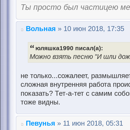
Ты просто был частицею м
Вольная
» 10 июн 2018, 17:35
юляшка1990 писал(а):
Можно взять песню "И шли дожд
не только...сожалеет, размышляет
сложная внутренняя работа происх
показать? Тет-а-тет с самим соб
тоже видны.
Певунья
» 11 июн 2018, 05:31