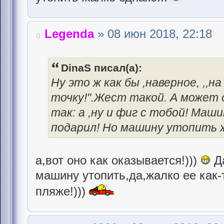
Legenda
» 08 июн 2018, 22:18
DinaS писал(а):
Ну это ж как бы ,наверное, ,,
точку!".Жест такой. А может о
так: а ,ну и фиг с тобой! Маш
подарил! Но машину утопить ж
а,вот оно как оказывается!)))
Да
машину утопить,да,жалко ее как-
пляже!)))