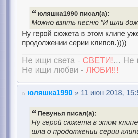
юляшка1990 писал(а):
Можно взять песню "И шли дожд
Ну герой сюжета в этом клипе уже
продолжении серии клипов.))))
Не ищи света -
СВЕТИ!
... Не
Не ищи любви -
ЛЮБИ!!!
юляшка1990
» 11 июн 2018, 15:
Певунья писал(а):
Ну герой сюжета в этом клипе 
шла о продолжении серии клипо