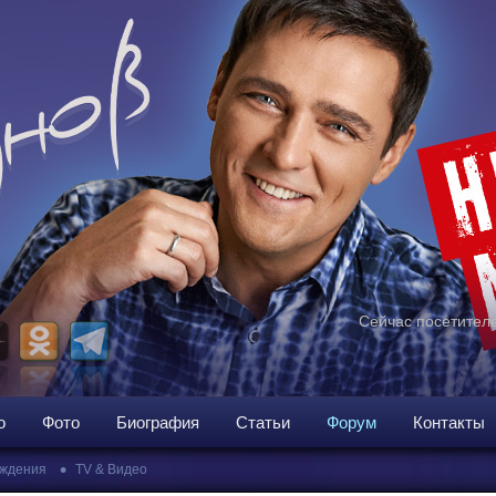
Сейчас посетителе
о
Фото
Биография
Статьи
Форум
Контакты
•
ждения
TV & Видео