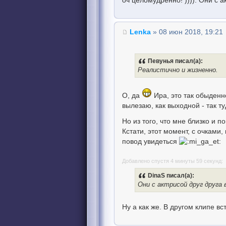
оч целомудренно! )))). Они с 
Lenka
» 08 июн 2018, 19:21
Певунья писал(а):
Реалистично и жизненно.
О, да
Ира, это так обыденно
вылезаю, как выходной - так ту
Но из того, что мне близко и п
Кстати, этот момент, с очками,
повод увидеться
Добавлено спустя 4 минуты 59 секунд:
DinaS писал(а):
Они с актрисой друг друга
Ну а как же. В другом клипе вс