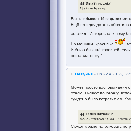
DinaS писал(а):
Подвел Ролекс
Вот так бывает. И ведь как ми
Ещё на одну деталь обратила 
оставил . Интересно, к чему б
Но машинки красивые
чт
И было бы ещё красивей, если 
поставил точку " .
Певунья
» 08 июн 2018, 18:
Может просто воспоминания о 
отелю. Гуляют по берегу, вспом
суждено было встретиться. Каж
Lenka писал(а):
Клип шикарный, да . Когда
Сюжет можно истолковать по ра