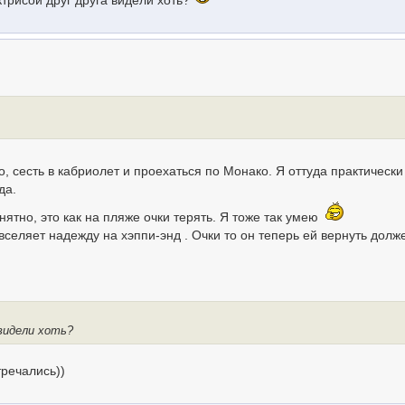
актрисой друг друга видели хоть?
, сесть в кабриолет и проехаться по Монако. Я оттуда практически
да.
онятно, это как на пляже очки терять. Я тоже так умею
 вселяет надежду на хэппи-энд . Очки то он теперь ей вернуть долж
 видели хоть?
тречались))