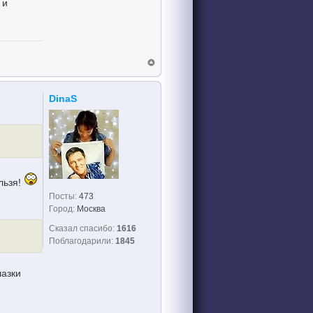
 и
DinaS
льзя!
Посты:
473
Город:
Москва
Сказал спасибо:
1616
Поблагодарили:
1845
лазки