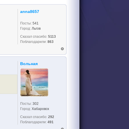
anna8657
Посты:
541
Город:
Льгов
Сказал спасибо:
5113
Поблагодарили:
863
Вольная
Посты:
302
Город:
Хабаровск
Сказал спасибо:
292
Поблагодарили:
491