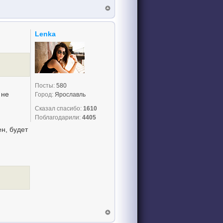
Lenka
Посты:
580
 не
Город:
Ярославль
Сказал спасибо:
1610
Поблагодарили:
4405
ен, будет