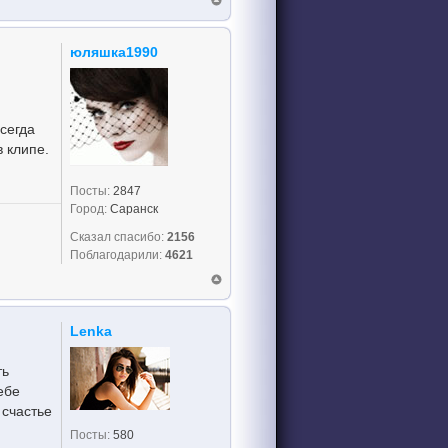
юляшка1990
сегда
в клипе.
Посты:
2847
Город:
Саранск
Сказал спасибо:
2156
Поблагодарили:
4621
Lenka
ть
ебе
 счастье
Посты:
580