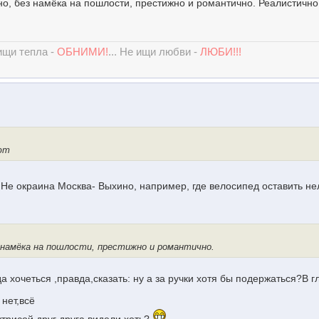
но, без намёка на пошлости, престижно и романтично. Реалистично
 ищи тепла -
ОБНИМИ!
... Не ищи любви -
ЛЮБИ!!!
ют
!! Не окраина Москва- Выхино, например, где велосипед оставить не
з намёка на пошлости, престижно и романтично.
гда хочеться ,правда,сказать: ну а за ручки хотя бы подержаться?В г
нет,всё