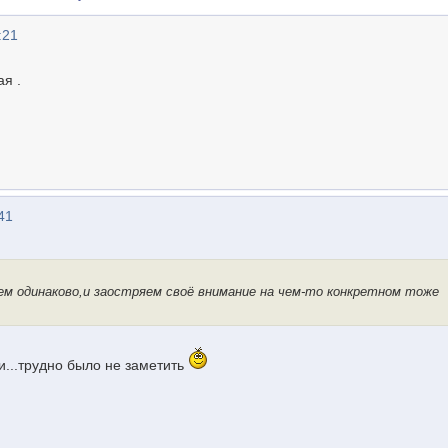
:21
я .
41
ем одинаково,и заостряем своё внимание на чем-то конкретном тоже
и...трудно было не заметить