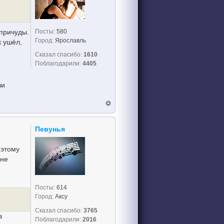
Посты:
580
причуды.
Город:
Ярославль
к ушёл,
Сказал спасибо:
1610
Поблагодарили:
4405
ви
Певунья
 этому
 не
Посты:
614
Город:
Аксу
Сказал спасибо:
3765
в
Поблагодарили:
2016