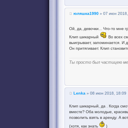
юляшка1990
» 07 июн 2018,
Ой, да, девочки... Что-то мне 
Клип шикарный
Во всех см
выигрывает, запоминается. И д
Он притягивает. Клип становит
Ты просто был частицею м
Lenka
» 08 июн 2018, 18:09
Клип шикарный, да . Когда см
вместе? Оба молодые, красивы
позволить взять в аренду. А вот
(хотя, как знать
)