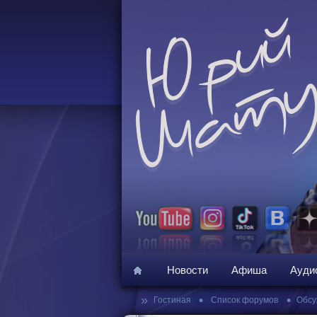
Новости
Афиша
Ауди
»
•
•
Гостиная
Список форумов
Обсу