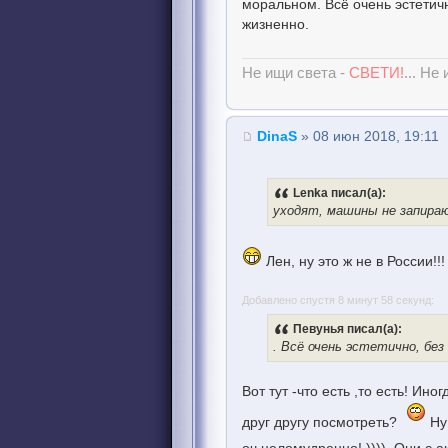
моральном. Всё очень эстетич
жизненно.
Не ищи света -
СВЕТИ!
... Не
DinaS
» 08 июн 2018, 19:11
Lenka писал(а):
уходят, машины не запира
Лен, ну это ж не в России!
Добавлено спустя 8 минут 58 секунд:
Певунья писал(а):
. Всё очень эстетично, бе
Вот тут -что есть ,то есть! Ино
друг другу посмотреть?
Ну 