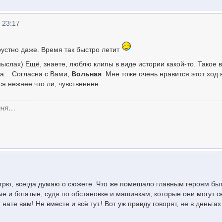
 23:17
грустно даже. Время так быстро летит
ыслах) Ещё, знаете, люблю клипы в виде истории какой-то. Такое в
а... Согласна с Вами,
Вольная
. Мне тоже очень нравится этот ход 
ся нежнее что ли, чувственнее.
еня…
отрю, всегда думаю о сюжете. Что же помешало главным героям бы
е и богатые, судя по обстановке и машинкам, которые они могут с
 нате вам! Не вместе и всё тут.! Вот уж правду говорят, не в деньгах