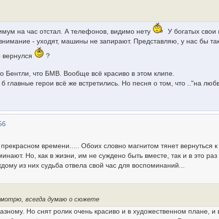
нимум на час отстал. А телефонов, видимо нету
У богатых свои 
внимание - уходят, машины не запирают. Представляю, у нас бы та
ы вернулся
?
о Бентли, что БМВ. Вообще всё красиво в этом клипе.
б главные герои всё же встретились. Но песня о том, что .."на люб
56
прекрасном времени..... Обоих словно магнитом тянет вернуться к
инают. Но, как в жизни, им не суждено быть вместе, так и в это раз
дому из них судьба отвела свой час для воспоминаний...
 смотрю, всегда думаю о сюжете
зному. Но снят ролик очень красиво и в художественном плане, и 