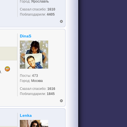
Город:
Ярославль
Сказал спасибо:
1610
Поблагодарили:
4405
DinaS
й.
Посты:
473
Город:
Москва
Сказал спасибо:
1616
Поблагодарили:
1845
Lenka