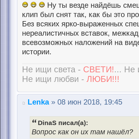
Ну ты везде найдёшь смешн
клип был снят так, как бы это пр
Без всяких ярко-выраженных сп
нереалистичных вставок, межкад
всевозможных наложений на виде
истории.
Не ищи света -
СВЕТИ!
... Не
Не ищи любви -
ЛЮБИ!!!
Lenka
» 08 июн 2018, 19:45
DinaS писал(а):
Вопрос как он их там нашёл?