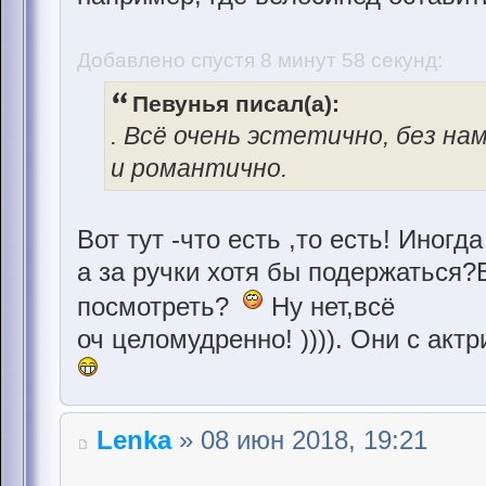
Добавлено спустя 8 минут 58 секунд:
Певунья писал(а):
. Всё очень эстетично, без н
и романтично.
Вот тут -что есть ,то есть! Иногд
а за ручки хотя бы подержаться?В
посмотреть?
Ну нет,всё
оч целомудренно! )))). Они с акт
Lenka
» 08 июн 2018, 19:21