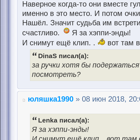
Наверное когда-то они вместе гу
именно в это место. И потом очк
Нашёл. Значит судьба им встрети
счастливо.
Я за хэппи-энды!
И снимут ещё клип. .
вот там в
DinaS писал(а):
за ручки хотя бы подержаться?
посмотреть?
юляшка1990
» 08 июн 2018, 20:
Lenka писал(а):
Я за хэппи-энды!
И снимут ещё клип. . вот там 