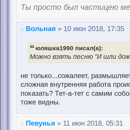
Ты просто был частицею м
Вольная
» 10 июн 2018, 17:35
юляшка1990 писал(а):
Можно взять песню "И шли дожд
не только...сожалеет, размышляет
сложная внутренняя работа происх
показать? Тет-а-тет с самим соб
тоже видны.
Певунья
» 11 июн 2018, 05:31