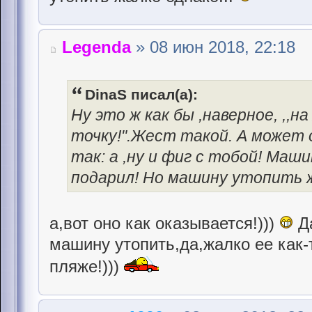
Legenda
» 08 июн 2018, 22:18
DinaS писал(а):
Ну это ж как бы ,наверное, ,,
точку!".Жест такой. А может о
так: а ,ну и фиг с тобой! Маш
подарил! Но машину утопить ж
а,вот оно как оказывается!)))
Да
машину утопить,да,жалко ее как-
пляже!)))