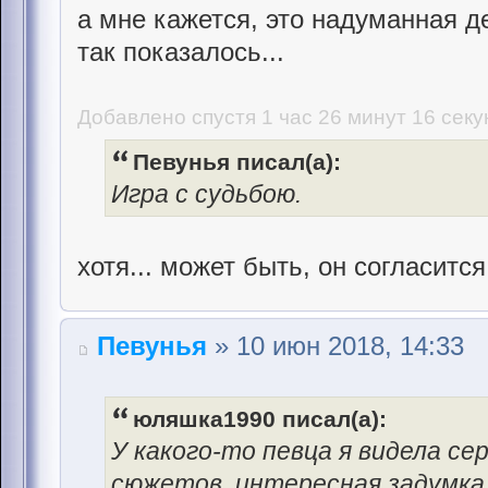
а мне кажется, это надуманная 
так показалось...
Добавлено спустя 1 час 26 минут 16 секу
Певунья писал(а):
Игра с судьбою.
хотя... может быть, он согласитс
Певунья
» 10 июн 2018, 14:33
юляшка1990 писал(а):
У какого-то певца я видела се
сюжетов, интересная задумка