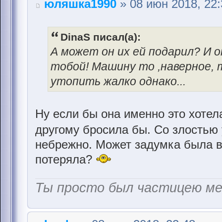
юляшка1990
» 08 июн 2018, 22:
DinaS писал(а):
А может он их ей подарил? И он
тобой! Машину то ,наверное, 
утопить жалко однако...
Ну если бы она именно это хотела
другому бросила бы. Со злостью
небрежно. Может задумка была в 
потеряла?
Ты просто был частицею м