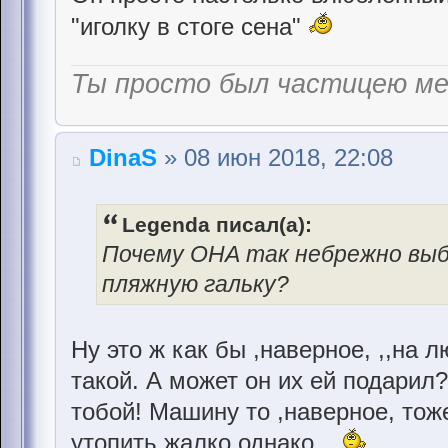
"иголку в стоге сена"
Ты просто был частицею м
DinaS
» 08 июн 2018, 22:08
Legenda писал(а):
Почему ОНА так небрежно выб
пляжную гальку?
Ну это ж как бы ,наверное, ,,на 
такой. А может он их ей подарил
тобой! Машину то ,наверное, тож
утопить жалко однако...