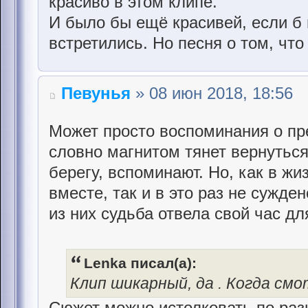
красиво в этом клипе.
И было бы ещё красивей, если б 
встретились. Но песня о том, что 
Певунья
» 08 июн 2018, 18:56
Может просто воспоминания о пре
словно магнитом тянет вернуться
берегу, вспоминают. Но, как в жи
вместе, так и в это раз не сужде
из них судьба отвела свой час дл
Lenka писал(а):
Клип шикарный, да . Когда см
Сюжет можно истолковать по разн