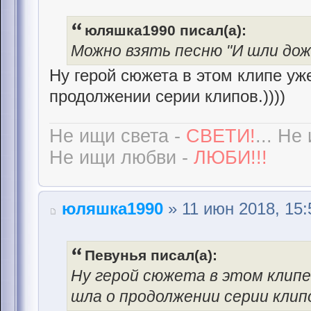
юляшка1990 писал(а):
Можно взять песню "И шли дожд
Ну герой сюжета в этом клипе уже
продолжении серии клипов.))))
Не ищи света -
СВЕТИ!
... Не
Не ищи любви -
ЛЮБИ!!!
юляшка1990
» 11 июн 2018, 15:
Певунья писал(а):
Ну герой сюжета в этом клипе 
шла о продолжении серии клипо