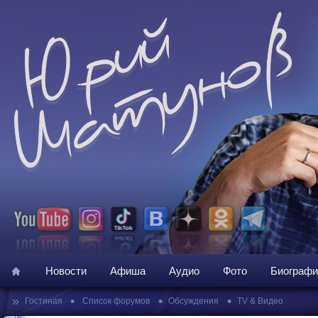
Новости
Афиша
Аудио
Фото
Биографи
»
•
•
•
Гостиная
Список форумов
Обсуждения
TV & Видео