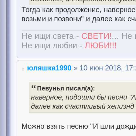
Тогда как продолжение, наверное
возьми и позвони" и далее как сч
Не ищи света -
СВЕТИ!
... Не
Не ищи любви -
ЛЮБИ!!!
юляшка1990
» 10 июн 2018, 17:
Певунья писал(а):
наверное, подошли бы песни "А
далее как счастливый хепиэнд 
Можно взять песню "И шли дожди",