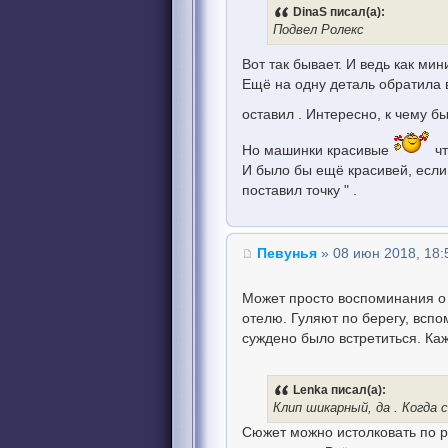
DinaS писал(а):
Подвел Ролекс
Вот так бывает. И ведь как ми
Ещё на одну деталь обратила 
оставил . Интересно, к чему б
Но машинки красивые
чт
И было бы ещё красивей, если 
поставил точку " .
Певунья
» 08 июн 2018, 18:
Может просто воспоминания о 
отелю. Гуляют по берегу, вспом
суждено было встретиться. Каж
Lenka писал(а):
Клип шикарный, да . Когда
Сюжет можно истолковать по ра