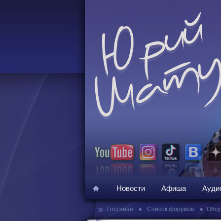
Новости
Афиша
Ауди
»
•
•
Гостиная
Список форумов
Обсу