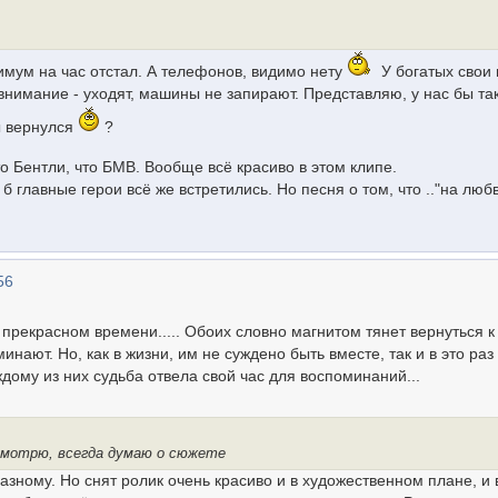
нимум на час отстал. А телефонов, видимо нету
У богатых свои 
внимание - уходят, машины не запирают. Представляю, у нас бы та
ы вернулся
?
о Бентли, что БМВ. Вообще всё красиво в этом клипе.
б главные герои всё же встретились. Но песня о том, что .."на люб
56
прекрасном времени..... Обоих словно магнитом тянет вернуться к
инают. Но, как в жизни, им не суждено быть вместе, так и в это раз
дому из них судьба отвела свой час для воспоминаний...
 смотрю, всегда думаю о сюжете
зному. Но снят ролик очень красиво и в художественном плане, и 