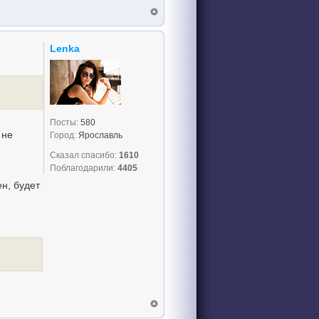
Lenka
Посты:
580
 не
Город:
Ярославль
Сказал спасибо:
1610
Поблагодарили:
4405
ен, будет