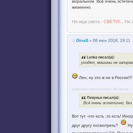
моральном. Всё очень эстетич
жизненно.
Не ищи света -
СВЕТИ!
... Не
DinaS
» 08 июн 2018, 19:11
Lenka писал(а):
уходят, машины не запира
Лен, ну это ж не в России!
Добавлено спустя 8 минут 58 секунд:
Певунья писал(а):
. Всё очень эстетично, бе
Вот тут -что есть ,то есть! Ино
друг другу посмотреть?
Ну 