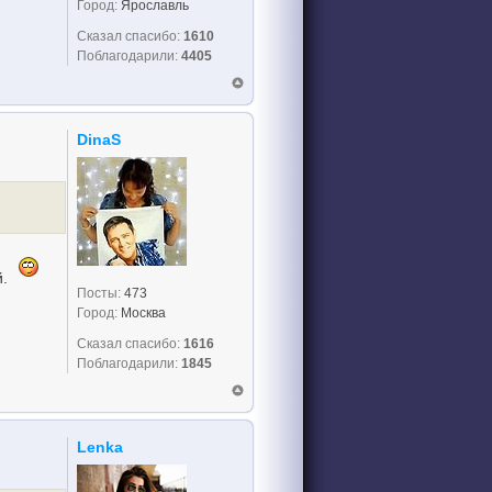
Город:
Ярославль
Сказал спасибо:
1610
Поблагодарили:
4405
DinaS
й.
Посты:
473
Город:
Москва
Сказал спасибо:
1616
Поблагодарили:
1845
Lenka