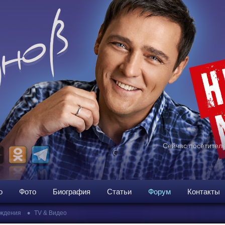
Сейчас посетителе
о
Фото
Биография
Статьи
Форум
Контакты
•
ждения
TV & Видео