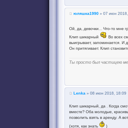
юляшка1990
» 07 июн 2018,
Ой, да, девочки... Что-то мне 
Клип шикарный
Во всех см
выигрывает, запоминается. И д
Он притягивает. Клип становит
Ты просто был частицею м
Lenka
» 08 июн 2018, 18:09
Клип шикарный, да . Когда см
вместе? Оба молодые, красивы
позволить взять в аренду. А вот
(хотя, как знать
)