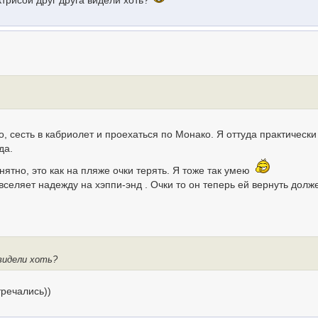
актрисой друг друга видели хоть?
, сесть в кабриолет и проехаться по Монако. Я оттуда практически
да.
онятно, это как на пляже очки терять. Я тоже так умею
 вселяет надежду на хэппи-энд . Очки то он теперь ей вернуть долж
 видели хоть?
тречались))