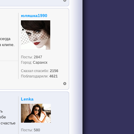
юляшка1990
сегда
в клипе.
Посты:
2847
Город:
Саранск
Сказал спасибо:
2156
Поблагодарили:
4621
Lenka
ть
ебе
 счастье
Посты:
580