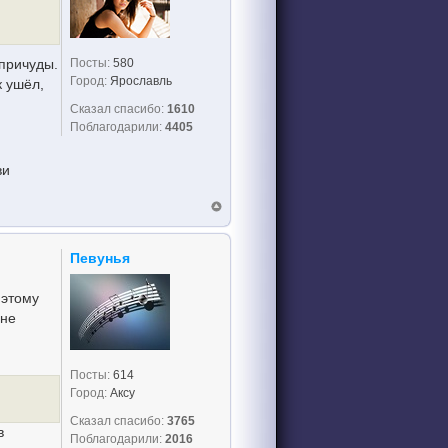
Посты:
580
причуды.
Город:
Ярославль
к ушёл,
Сказал спасибо:
1610
Поблагодарили:
4405
ви
Певунья
 этому
 не
Посты:
614
Город:
Аксу
Сказал спасибо:
3765
в
Поблагодарили:
2016