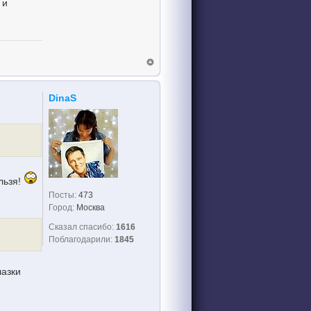
 и
DinaS
льзя!
Посты:
473
Город:
Москва
Сказал спасибо:
1616
Поблагодарили:
1845
лазки