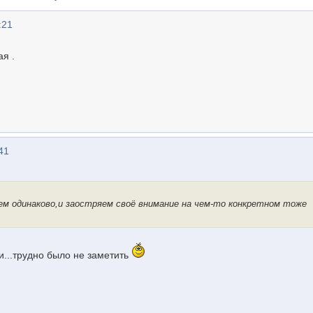
:21
я .
41
ем одинаково,и заостряем своё внимание на чем-то конкретном тоже
и...трудно было не заметить