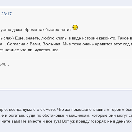
 23:17
грустно даже. Время так быстро летит
ыслах) Ещё, знаете, люблю клипы в виде истории какой-то. Такое в
а... Согласна с Вами,
Вольная
. Мне тоже очень нравится этот ход 
ся нежнее что ли, чувственнее.
еня…
отрю, всегда думаю о сюжете. Что же помешало главным героям бы
е и богатые, судя по обстановке и машинкам, которые они могут с
 нате вам! Не вместе и всё тут.! Вот уж правду говорят, не в деньгах