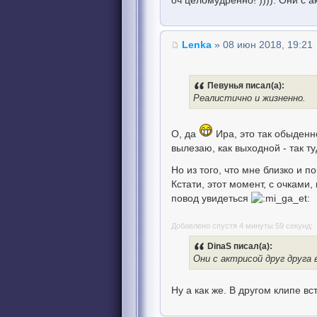
оч целомудренно! )))). Они с 
Lenka
» 08 июн 2018, 19:21
Певунья писал(а):
Реалистично и жизненно.
О, да
Ира, это так обыденно
вылезаю, как выходной - так ту
Но из того, что мне близко и п
Кстати, этот момент, с очками,
повод увидеться
Добавлено спустя 4 минуты 59 секунд:
DinaS писал(а):
Они с актрисой друг друга
Ну а как же. В другом клипе вс