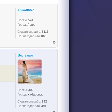
anna8657
Посты:
541
Город:
Льгов
Сказал спасибо:
5113
Поблагодарили:
863
Вольная
Посты:
302
Город:
Хабаровск
Сказал спасибо:
292
Поблагодарили:
491