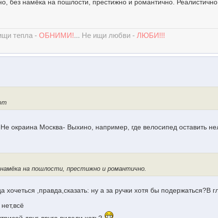
но, без намёка на пошлости, престижно и романтично. Реалистично
 ищи тепла -
ОБНИМИ!
... Не ищи любви -
ЛЮБИ!!!
ют
!! Не окраина Москва- Выхино, например, где велосипед оставить не
з намёка на пошлости, престижно и романтично.
гда хочеться ,правда,сказать: ну а за ручки хотя бы подержаться?В г
нет,всё