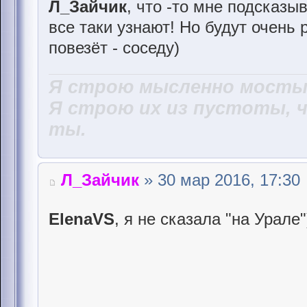
Л_Зайчик
, что -то мне подсказы
все таки узнают! Но будут очень 
повезёт - соседу)
Я строю мысленно мосты,
Я строю их из пустоты, 
ты.
Л_Зайчик
» 30 мар 2016, 17:30
ElenaVS
, я не сказала "на Урале