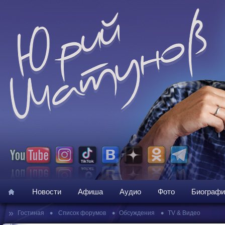
Новости
Афиша
Аудио
Фото
Биографи
»
•
•
•
Гостиная
Список форумов
Обсуждения
TV & Видео