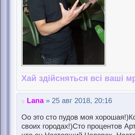
Хай здійсняться всі ваші мр
Lana
» 25 авг 2018, 20:16
Оо это сто пудов моя хорошая!)К
своих городах!)Сто процентов Ар