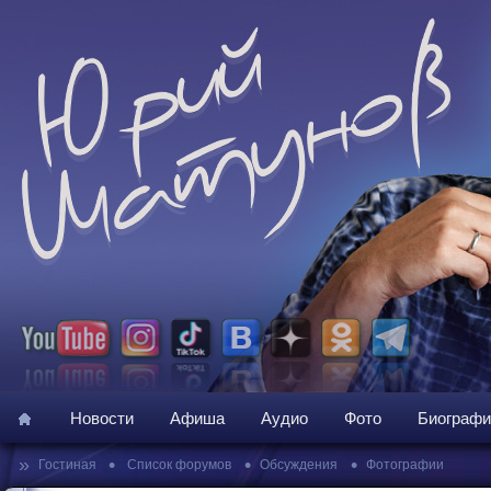
Новости
Афиша
Аудио
Фото
Биографи
»
•
•
•
Гостиная
Список форумов
Обсуждения
Фотографии