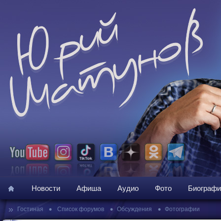
Новости
Афиша
Аудио
Фото
Биографи
»
•
•
•
Гостиная
Список форумов
Обсуждения
Фотографии