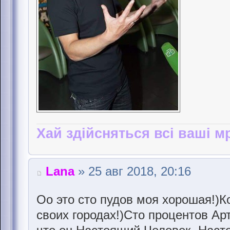
Хай здійсняться всі ваші мр
Lana
» 25 авг 2018, 20:16
Оо это сто пудов моя хорошая!)К
своих городах!)Сто процентов Ар