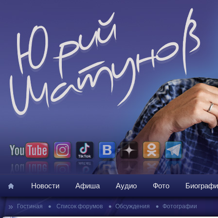
Новости
Афиша
Аудио
Фото
Биографи
»
•
•
•
Гостиная
Список форумов
Обсуждения
Фотографии