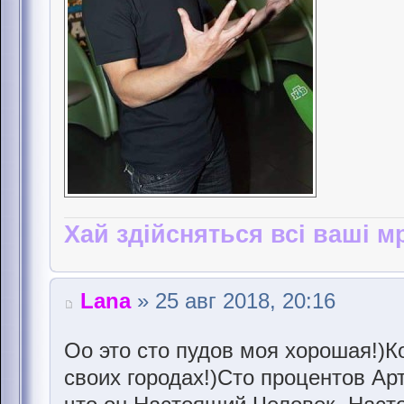
Хай здійсняться всі ваші мр
Lana
» 25 авг 2018, 20:16
Оо это сто пудов моя хорошая!)К
своих городах!)Сто процентов Ар