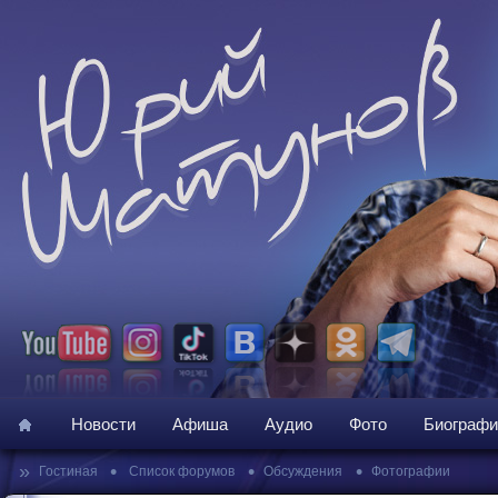
Новости
Афиша
Аудио
Фото
Биографи
»
•
•
•
Гостиная
Список форумов
Обсуждения
Фотографии