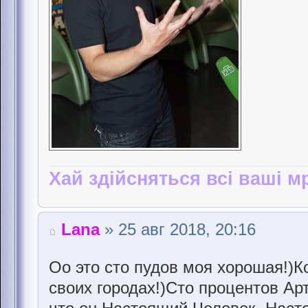
Хай здійсняться всі ваші мр
Lana
» 25 авг 2018, 20:16
Оо это сто пудов моя хорошая!)К
своих городах!)Сто процентов Ар