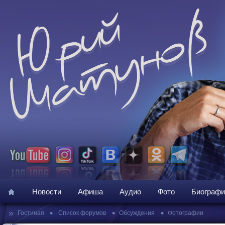
Новости
Афиша
Аудио
Фото
Биографи
»
•
•
•
Гостиная
Список форумов
Обсуждения
Фотографии