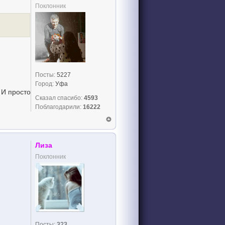
Поклонник
Посты:
5227
Город:
Уфа
 И просто
Сказал спасибо:
4593
Поблагодарили:
16222
Лиза
Поклонник
Посты:
323