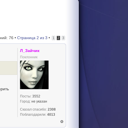
ий: 76 •
Страница
2
из
3
•
1
2
3
Л_Зайчик
Поклонник
ерить
Посты:
3552
Город:
не указан
Сказал спасибо:
2308
Поблагодарили:
4013