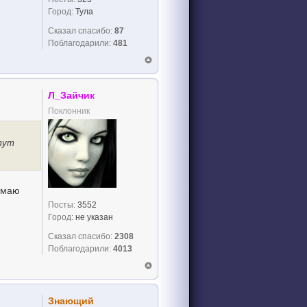
Город:
Тула
Сказал спасибо:
87
Поблагодарили:
481
Л_Зайчик
Поклонник
 тут
Думаю
Посты:
3552
Город:
не указан
Сказал спасибо:
2308
Поблагодарили:
4013
Знающий