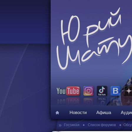
Новости
Афиша
Ауди
»
•
•
Гостиная
Список форумов
Обсу