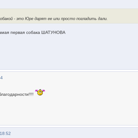
обакой - это Юре дарят ее или просто погладить дали.
 самая первая собака ШАТУНОВА
44
благодарности!!!!
18:52