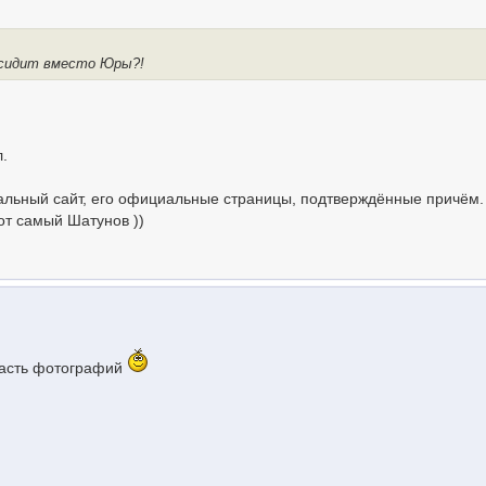
 сидит вместо Юры?!
л.
альный сайт, его официальные страницы, подтверждённые причём.
от самый Шатунов ))
часть фотографий