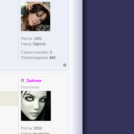
Посты:
1451
Город:
Одесса
Сказал спасибо:
0
Поблагодарили:
460
Л_Зайчик
Поклонник
Посты:
3552
Город:
не указан