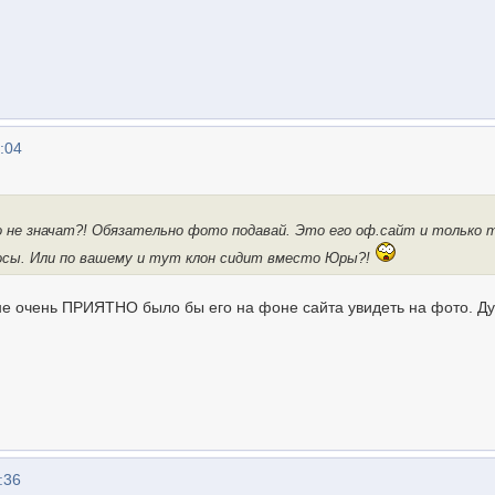
:04
о не значат?! Обязательно фото подавай. Это его оф.сайт и только
осы. Или по вашему и тут клон сидит вместо Юры?!
 мне очень ПРИЯТНО было бы его на фоне сайта увидеть на фото. 
:36