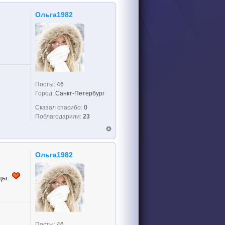
Ольга1982
Посты:
46
Город:
Санкт-Петербург
Сказал спасибо:
0
Поблагодарили:
23
Ольга1982
ицы.
Посты:
46