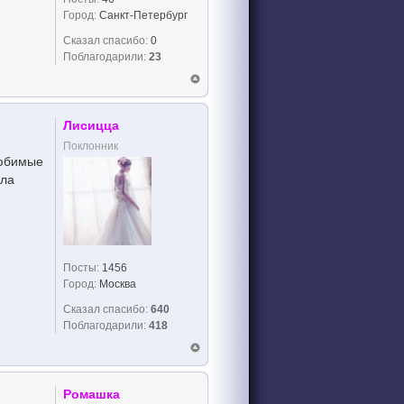
Город:
Санкт-Петербург
Сказал спасибо:
0
Поблагодарили:
23
Лисицца
Поклонник
любимые
ела
Посты:
1456
Город:
Москва
Сказал спасибо:
640
Поблагодарили:
418
Ромашка