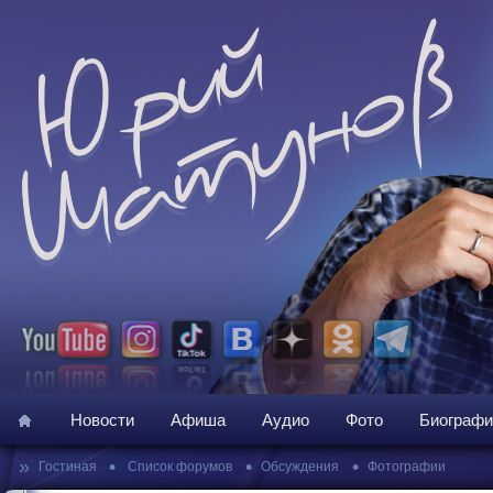
Новости
Афиша
Аудио
Фото
Биографи
»
•
•
•
Гостиная
Список форумов
Обсуждения
Фотографии