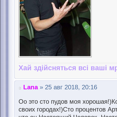
Хай здійсняться всі ваші мр
Lana
» 25 авг 2018, 20:16
Оо это сто пудов моя хорошая!)К
своих городах!)Сто процентов Ар