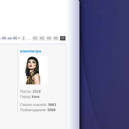
а
46
из
46
•
...
1
42
43
44
45
46
клеопатра
Посты:
2519
Город:
Киев
Сказал спасибо:
5963
Поблагодарили:
5568