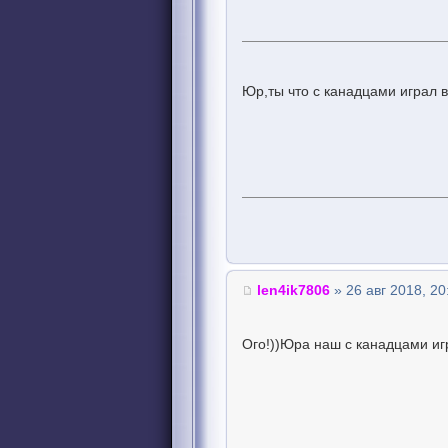
Юр,ты что с канадцами играл в
len4ik7806
» 26 авг 2018, 20
Ого!))Юра наш с канадцами иг