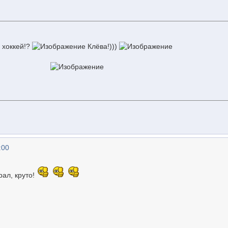
 хоккей!?
Клёва!)))
:00
рал, круто!