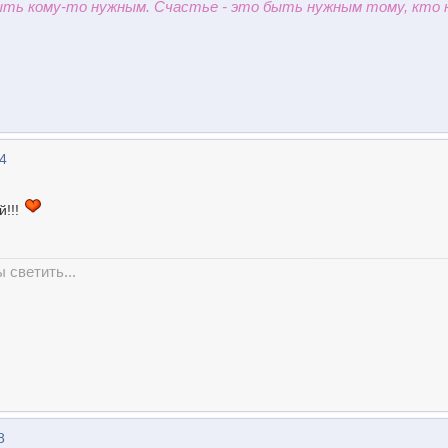
быть кому-то нужным. Счастье - это быть нужным тому, кто 
34
й!!!
ы светить...
8