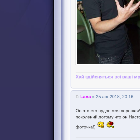
Хай здійсняться всі ваші мр
Lana
» 25 авг 2018, 20:16
Оо это сто пудов моя хорошая!
поколений,потому что он Наст
фоточка!)