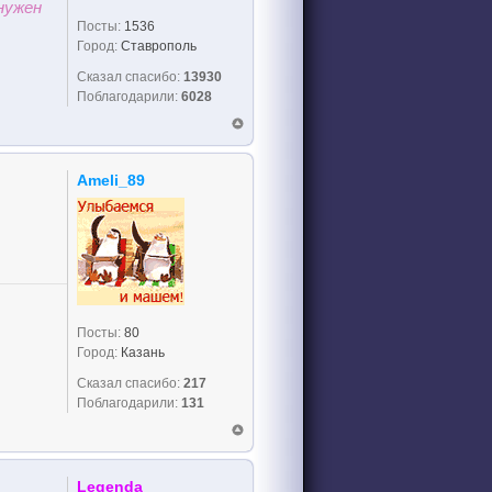
нужен
Посты:
1536
Город:
Ставрополь
Сказал спасибо:
13930
Поблагодарили:
6028
Ameli_89
Посты:
80
Город:
Казань
Сказал спасибо:
217
Поблагодарили:
131
Legenda