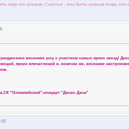
быть кому-то нужным. Счастье - это быть нужным тому, кто 
18
грандиозное весеннее шоу с участием самых ярких звезд! Дис
моций, ярких впечатлений и, конечно же, весеннее настроени
ков.
ва,СК "Олимпийский",концерт "Диско Дача"
1:01