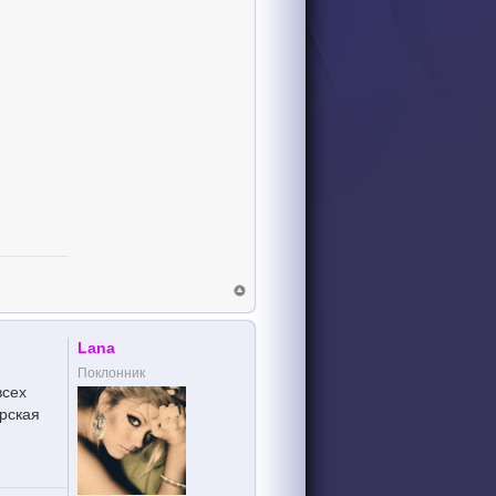
Lana
Поклонник
всех
рская