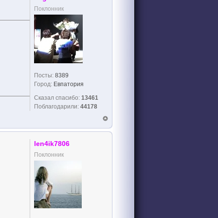
Поклонник
Посты:
8389
Город:
Евпатория
Сказал спасибо:
13461
Поблагодарили:
44178
len4ik7806
Поклонник