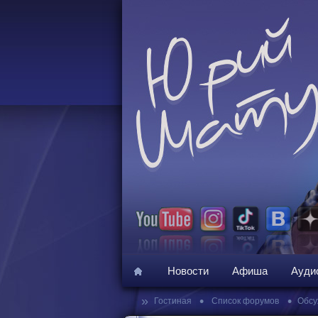
Новости
Афиша
Ауди
»
•
•
Гостиная
Список форумов
Обсу