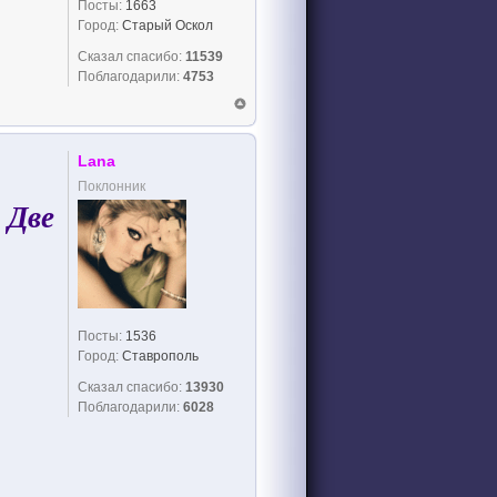
Посты:
1663
Город:
Старый Оскол
Сказал спасибо:
11539
Поблагодарили:
4753
Lana
Поклонник
 Две
Посты:
1536
Город:
Ставрополь
Сказал спасибо:
13930
Поблагодарили:
6028