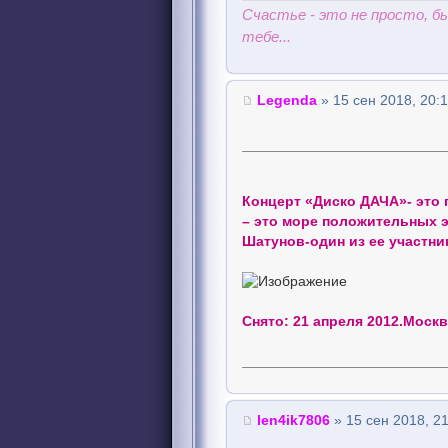
Счастье - это не просто, 
тебе...
Legenda
» 15 сен 2018, 20:
Концерт «Диско ДАЧА»- это 
– это море положительных э
Шатунов-один из ее участни
Снято: 21 апреля 2012.Моск
len4ik7806
» 15 сен 2018, 2