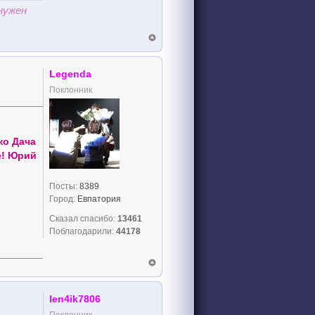
нужен
Legenda
Поклонник
ко Дача
е! Юрий
Посты:
8389
Город:
Евпатория
Сказал спасибо:
13461
Поблагодарили:
44178
len4ik7806