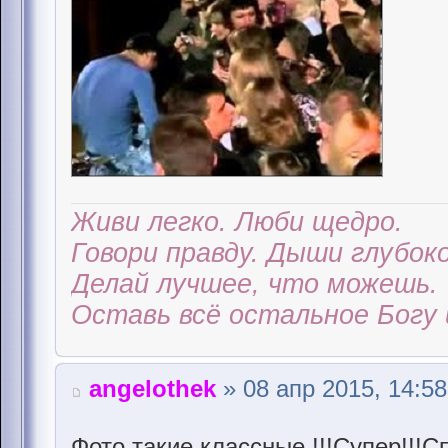
Живи легко. Люби щедро.
Говори правду. Дыши глубоко
Делай лучшее, что можешь.
Оставь всё остальное Богу 
angelothek
» 08 апр 2015, 14:58
Фото такие классные !!!Супер!!!С