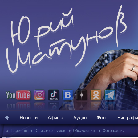
Новости
Афиша
Аудио
Фото
Биографи
»
•
•
•
Гостиная
Список форумов
Обсуждения
Фотографии