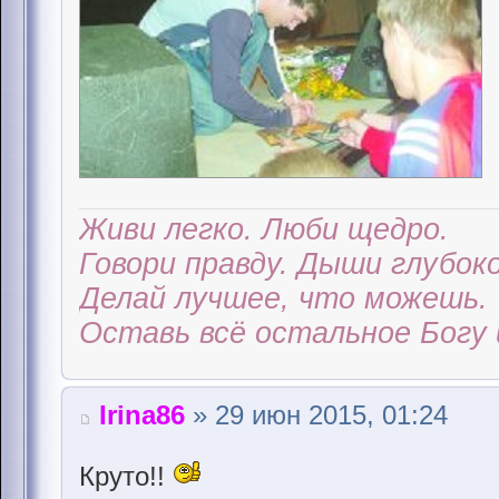
Живи легко. Люби щедро.
Говори правду. Дыши глубоко
Делай лучшее, что можешь.
Оставь всё остальное Богу 
Irina86
» 29 июн 2015, 01:24
Круто!!