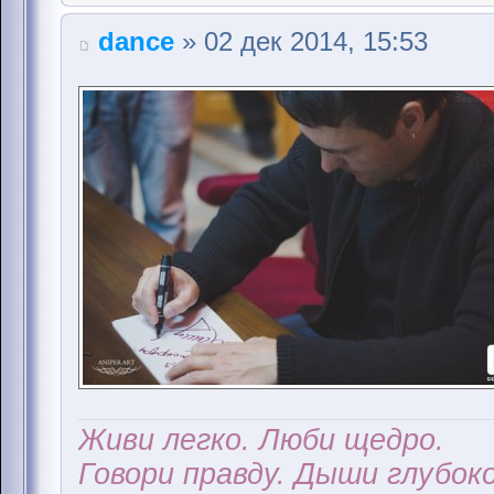
dance
» 02 дек 2014, 15:53
Живи легко. Люби щедро.
Говори правду. Дыши глубоко