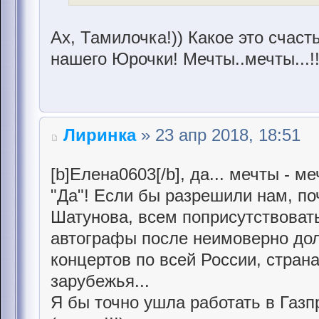
Ах, Тамилочка!)) Какое это счаст
нашего Юрочки! Мечты..мечты...!
Лиринка
» 23 апр 2018, 18:51
[b]Елена0603[/b], да... мечты - 
"Да"! Если бы разрешили нам, п
Шатунова, всем поприсутствоват
автографы после неимоверно д
концертов по всей России, стран
зарубежья...
Я бы точно ушла работать в Газ