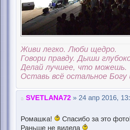
Живи легко. Люби щедро.
Говори правду. Дыши глубоко
Делай лучшее, что можешь.
Оставь всё остальное Богу 
SVETLANA72
» 24 апр 2016, 13
Ромашка!
Спасибо за это фото
Раньше не видела