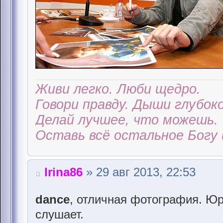
Живи легко. Люби щедро.
Говори правду. Дыши глубоко
Делай лучшее, что можешь.
Оставь всё остальное Богу 
Irina86
» 29 авг 2013, 22:53
dance
, отличная фотография. Юр
слушает.