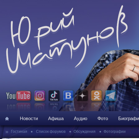
Новости
Афиша
Аудио
Фото
Биографи
»
•
•
•
Гостиная
Список форумов
Обсуждения
Фотографии