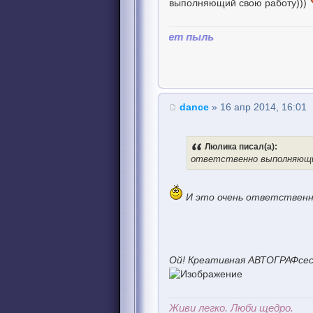
выполняющий свою работу)))
dance
» 16 апр 2014, 16:01
Люлика писал(а):
ответственно выполняющий
И это очень ответственно
Ой! Креативная АВТОГРАФсес
Живи легко. Люби щедро.