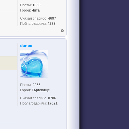
Посты:
1068
Город:
Чита
Дождь любви смывает пыль, любви смывает пыль
Сказал спасибо:
4697
Поблагодарили:
4278
dance
Посты:
2355
Город:
Търговище
Сказал спасибо:
8786
Поблагодарили:
17021