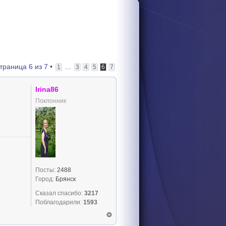
траница
6
из
7
•
...
1
3
4
5
6
7
Irina86
Поклонник
Посты:
2488
Город:
Брянск
Сказал спасибо:
3217
Поблагодарили:
1593