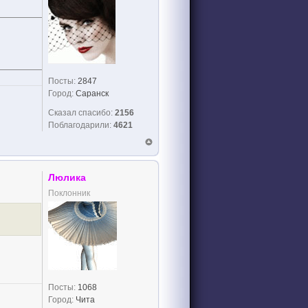
Посты:
2847
Город:
Саранск
Сказал спасибо:
2156
Поблагодарили:
4621
Люлика
Поклонник
Посты:
1068
Дождь любви смывает пыль, любви смывает пыль
Город:
Чита