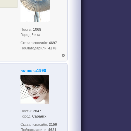
Посты:
1068
Дождь любви смывает пыль, любви смывает пыль
Город:
Чита
Сказал спасибо:
4697
Поблагодарили:
4278
юляшка1990
Посты:
2847
Город:
Саранск
Сказал спасибо:
2156
Поблагодарили:
4621