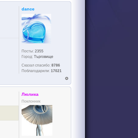
dance
Посты:
2355
Город:
Търговище
Сказал спасибо:
8786
Поблагодарили:
17021
Люлика
Поклонник