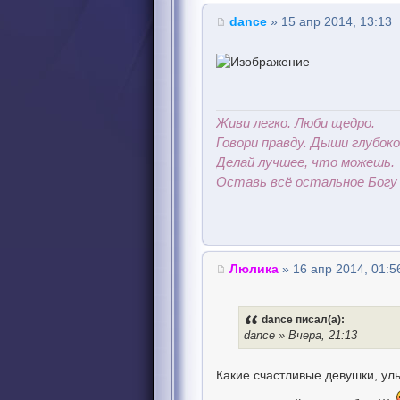
dance
» 15 апр 2014, 13:13
Живи легко. Люби щедро.
Говори правду. Дыши глубоко
Делай лучшее, что можешь.
Оставь всё остальное Богу 
Люлика
» 16 апр 2014, 01:5
dance писал(а):
dance » Вчера, 21:13
Какие счастливые девушки, ул