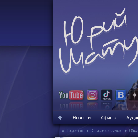
Новости
Афиша
Ауди
»
•
•
Гостиная
Список форумов
Обсу