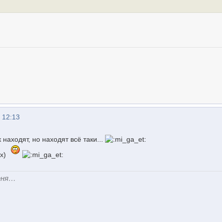
 12:13
к находят, но находят всё таки...
их)
еня…