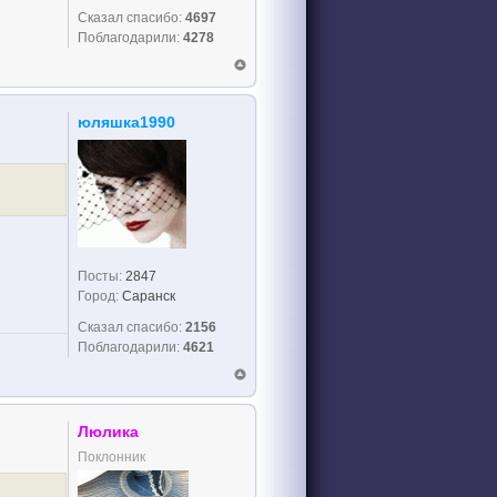
Сказал спасибо:
4697
Поблагодарили:
4278
юляшка1990
Посты:
2847
Город:
Саранск
Сказал спасибо:
2156
Поблагодарили:
4621
Люлика
Поклонник