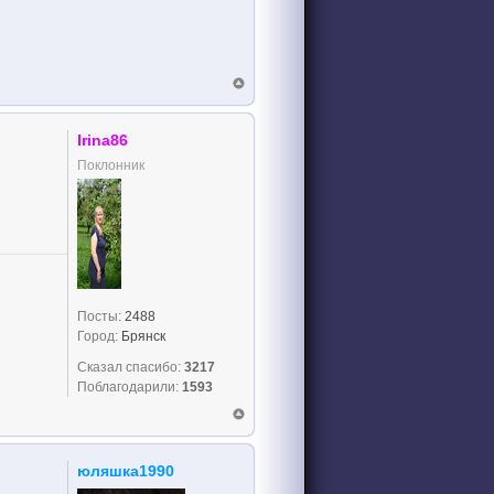
Irina86
Поклонник
Посты:
2488
Город:
Брянск
Сказал спасибо:
3217
Поблагодарили:
1593
юляшка1990