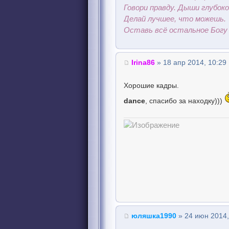
Говори правду. Дыши глубоко
Делай лучшее, что можешь.
Оставь всё остальное Богу 
Irina86
» 18 апр 2014, 10:29
Хорошие кадры.
dance
, спасибо за находку)))
юляшка1990
» 24 июн 2014,