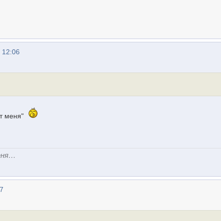
 12:06
ят меня"
еня…
7