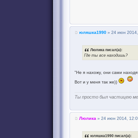
юляшка1990
» 24 июн 2014,
Люлика писал(а):
Где ты все находишь?
"Не я нахожу, они сами наход
Вот и у меня так же))
Ты просто был частицею м
Люлика
» 24 июн 2014, 12:0
юляшка1990 писал(а):