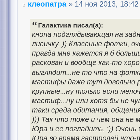
клеопатра
» 14 ноя 2013, 18:42
Галактика писал(а):
кнопа подглядывающая на задн
лисичку. )) Классные фотки, о
правда мне кажется я б больш
раскован и вообще как-то хор
выглядит...не то что на фотк
мастифы даже тут довольно р
крупные...ну только если мело
мастиф...ну или хотя бы не чу
таки среда обитания, общения
))) Так что тоже и чем она не 
Юра и ее погладить. :)) Очен
Юра во время гастролей что-