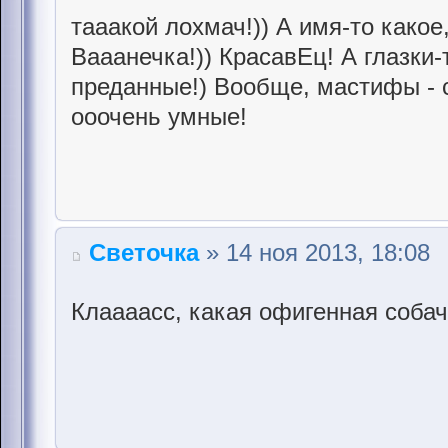
тааакой лохмач!)) А имя-то какое
Вааанечка!)) КрасавЕц! А глазки-т
преданные!) Вообще, мастифы - 
ооочень умные!
Светочка
» 14 ноя 2013, 18:08
Клаааасс, какая офигенная собач