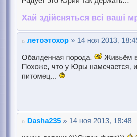
Радует это Юрий так держать...
Хай здійсняться всі ваші мр
летоэтохор
» 14 ноя 2013, 18:4
Обалденная порода.
Живьём ви
Похоже, что у Юры намечается, 
питомец...
Dasha235
» 14 ноя 2013, 18:48