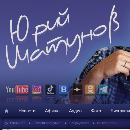
Новости
Афиша
Аудио
Фото
Биографи
»
•
•
•
Гостиная
Список форумов
Обсуждения
Фотографии