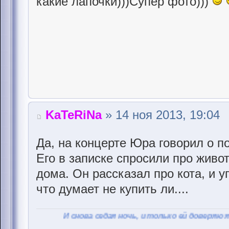
какие лапочки)))Супер фото)))
KaTeRiNa
» 14 ноя 2013, 19:04
Да, на концерте Юра говорил о п
Его в записке спросили про живот
дома. Он рассказал про кота, и 
что думает не купить ли....
И снова седая ночь, и только ей доверяю я...