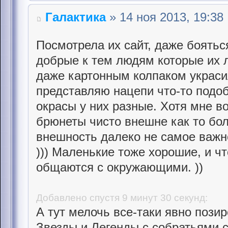
Галактика
» 14 ноя 2013, 19:38
Посмотрела их сайт, даже боятьс
добрые к тем людям которые их л
даже картонным колпаком украсил
представляю нацепи что-то подоб
окрасы у них разные. Хотя мне в
брюнеты чисто внешне как то бол
внешность далеко не самое важно
))) Маленькие тоже хорошие, и чт
общаются с окружающими. ))
Добавлено спустя 9 минут 30 секунд:
А тут мелочь все-таки явно пози
Звезды и Легенды с собратьями с