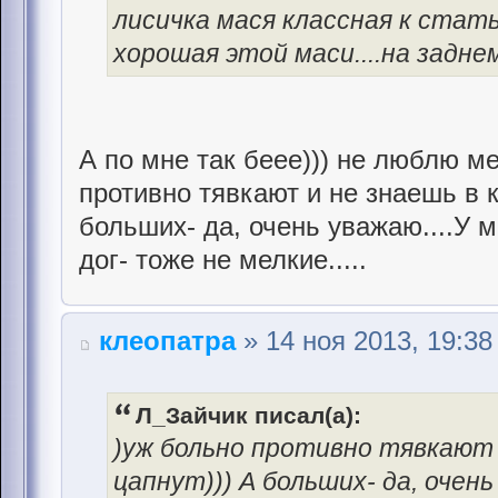
лисичка мася классная к стат
хорошая этой маси....на задне
А по мне так беее))) не люблю ме
противно тявкают и не знаешь в 
больших- да, очень уважаю....У 
дог- тоже не мелкие.....
клеопатра
» 14 ноя 2013, 19:38
Л_Зайчик писал(а):
)уж больно противно тявкают 
цапнут))) А больших- да, очень