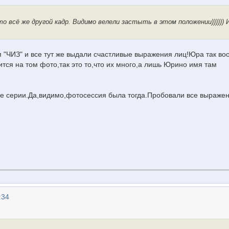
о всё же другой кадр. Видимо велели застыть в этом положении)))))) 
м "ЧИЗ" и все тут же выдали счастливые выражения лиц!Юра так в
тся на том фото,так это то,что их много,а лишь Юрино имя там
же серии.Да,видимо,фотосессия была тогда.Пробовали все выраже
:34