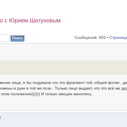
то с Юрием Шатуновым
Сообщений: 655 •
Страниц
жение лица, я бы подумала что это фрагмент той, общей фотки , д
жены и руки в той же позе.. Только лицо выдаёт, что это всё же др
 этом положении)))))) И только эмоции менялись.
7