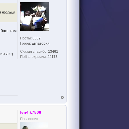
И только
ообще там
Посты:
8389
Город:
Евпатория
Сказал спасибо:
13461
ния лиц
Поблагодарили:
44178
len4ik7806
Поклонник