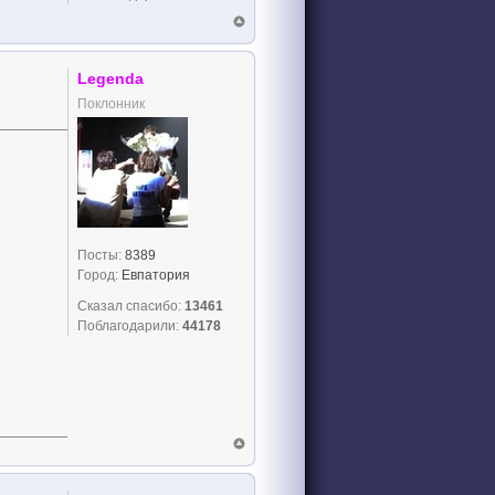
Legenda
Поклонник
Посты:
8389
Город:
Евпатория
Сказал спасибо:
13461
Поблагодарили:
44178