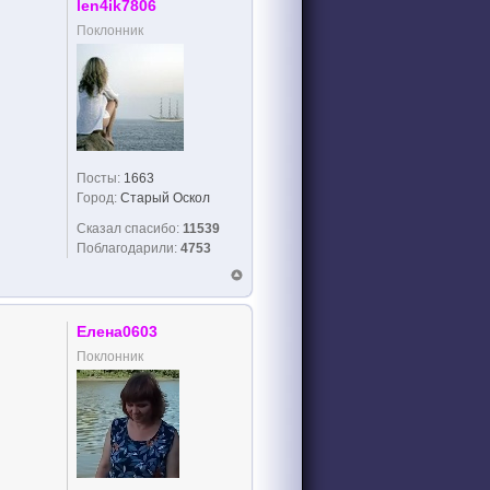
len4ik7806
Поклонник
Посты:
1663
Город:
Старый Оскол
Сказал спасибо:
11539
Поблагодарили:
4753
Елена0603
Поклонник