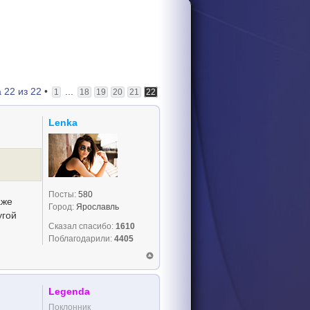
а
22
из
22
•
...
1
18
19
20
21
22
Lenka
Посты:
580
аже
Город:
Ярославль
угой
Сказал спасибо:
1610
Поблагодарили:
4405
Legenda
Поклонник