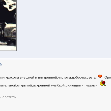
29
ония красоты внешней и внутренней,чистоты,доброты,света!
Юро
тительной,открытой,искренней улыбкой,сияющими глазами!
ы светить...