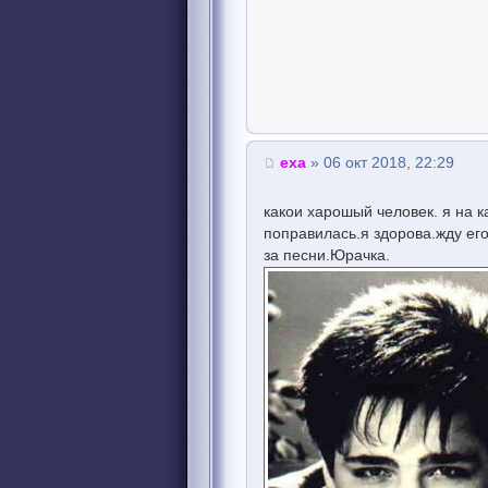
еха
» 06 окт 2018, 22:29
какои харошый человек. я на к
поправилась.я здорова.жду его
за песни.Юрачка.