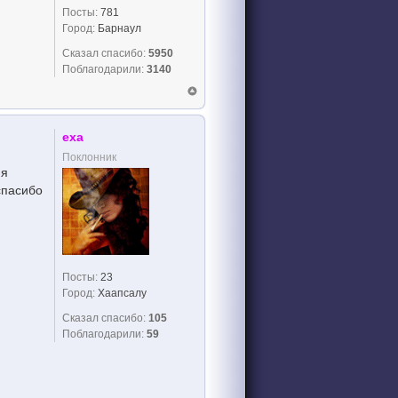
Посты:
781
Город:
Барнаул
Сказал спасибо:
5950
Поблагодарили:
3140
еха
Поклонник
.я
спасибо
Посты:
23
Город:
Хаапсалу
Сказал спасибо:
105
Поблагодарили:
59