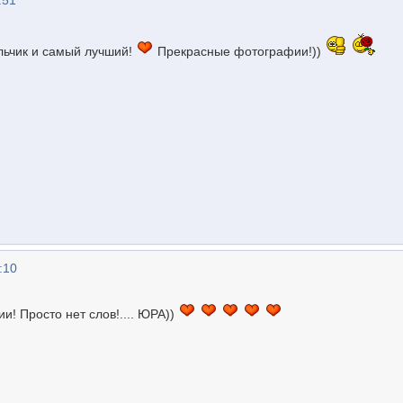
:51
льчик и самый лучший!
Прекрасные фотографии!))
:10
! Просто нет слов!.... ЮРА))