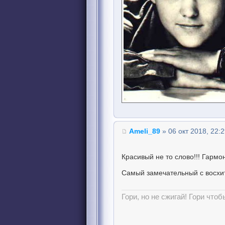
Ameli_89
» 06 окт 2018, 22:
Красивый не то слово!!! Гарм
Самый замечательный с восхи
Гори, но не сжигай! Гори чтоб