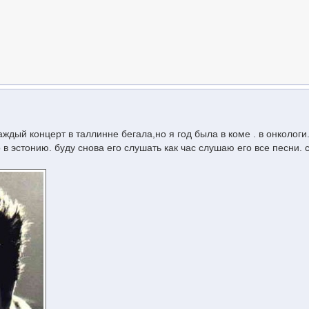
аждый концерт в таллинне бегала,но я год была в коме . в онкологи
 в эстонию. буду снова его слушать как час слушаю его все песни. 