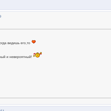
9
огда видишь его,то
ный и невероятный!