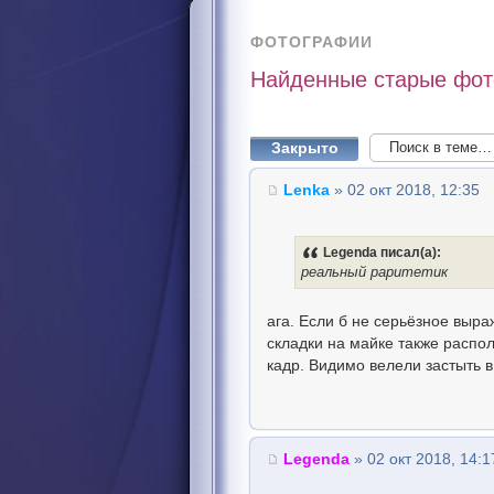
ФОТОГРАФИИ
Найденные старые фо
Закрыто
Lenka
» 02 окт 2018, 12:35
Legenda писал(а):
реальный раритетик
ага. Если б не серьёзное выра
складки на майке также располо
кадр. Видимо велели застыть в
Legenda
» 02 окт 2018, 14:1