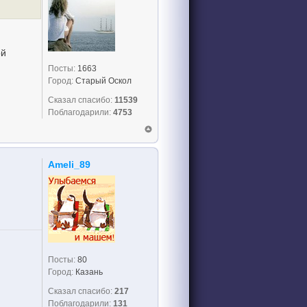
ой
Посты:
1663
Город:
Старый Оскол
Сказал спасибо:
11539
Поблагодарили:
4753
Ameli_89
Посты:
80
Город:
Казань
Сказал спасибо:
217
Поблагодарили:
131