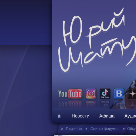
Новости
Афиша
Ауди
»
•
•
Гостиная
Список форумов
Обсу