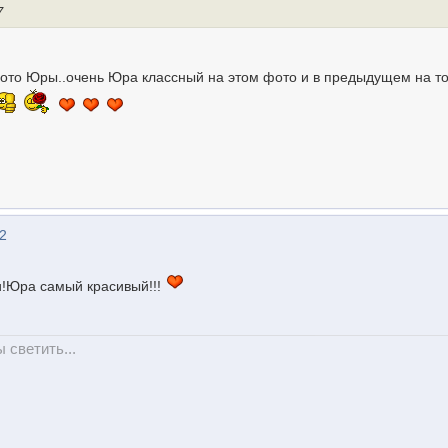
7
фото Юры..очень Юра классный на этом фото и в предыдущем на т
22
!Юра самый красивый!!!
ы светить...