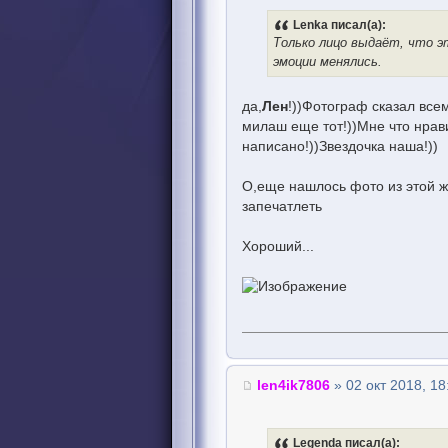
Lenka писал(а):
Только лицо выдаёт, что эт
эмоции менялись.
да,
Лен
!))Фотограф сказал все
милаш еще тот!))Мне что нрави
написано!))Звездочка наша!))
О,еще нашлось фото из этой 
запечатлеть
Хороший...
len4ik7806
» 02 окт 2018, 18
Legenda писал(а):