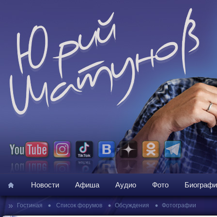
Новости
Афиша
Аудио
Фото
Биографи
»
•
•
•
Гостиная
Список форумов
Обсуждения
Фотографии