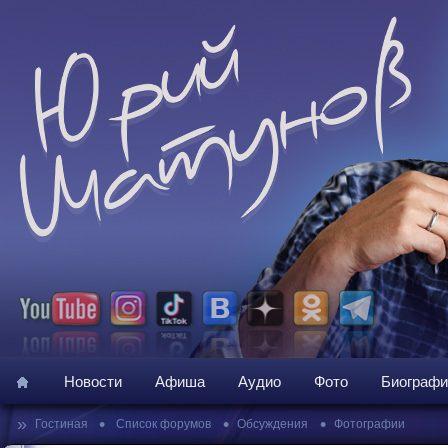
Новости
Афиша
Аудио
Фото
Биографи
»
•
•
•
Гостиная
Список форумов
Обсуждения
Фотографии