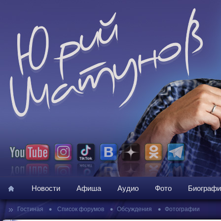
Новости
Афиша
Аудио
Фото
Биографи
»
•
•
•
Гостиная
Список форумов
Обсуждения
Фотографии