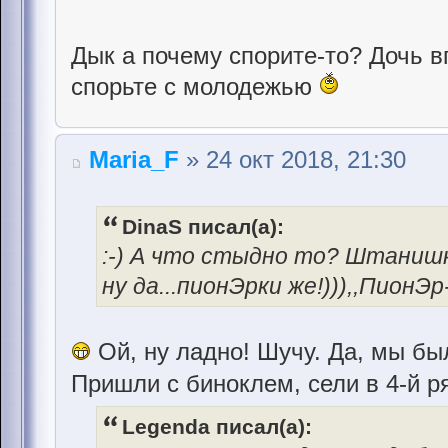
Дык а почему спорите-то? Дочь 
спорьте с молодежью
Maria_F
» 24 окт 2018, 21:30
DinaS писал(а):
:-) А что стыдно то? Штанишки
ну да...пионЭрки же!))),,ПионЭ
Ой, ну ладно! Шучу. Да, мы бы
Пришли с биноклем, сели в 4-й р
Legenda писал(а):