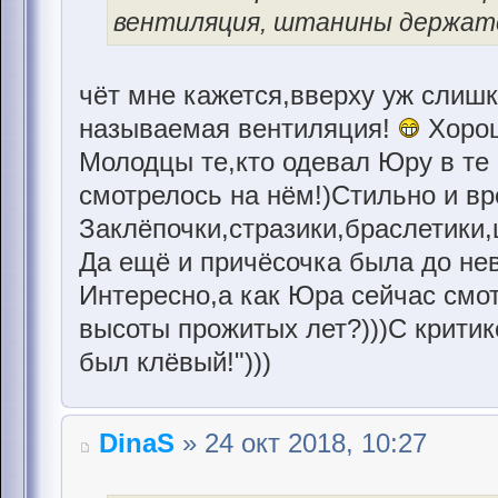
вентиляция, штанины держатс
чёт мне кажется,вверху уж слиш
называемая вентиляция!
Хорош
Молодцы те,кто одевал Юру в те 
смотрелось на нём!)Стильно и вр
Заклёпочки,стразики,браслетики,
Да ещё и причёсочка была до не
Интересно,а как Юра сейчас смот
высоты прожитых лет?)))С критико
был клёвый!")))
DinaS
» 24 окт 2018, 10:27