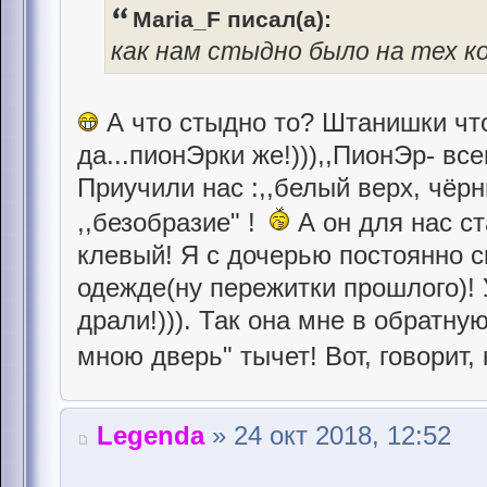
Maria_F писал(а):
как нам стыдно было на тех к
А что стыдно то? Штанишки что 
да...пионЭрки же!))),,ПионЭр- вс
Приучили нас :,,белый верх, чёрн
,,безобразие" !
А он для нас ст
клевый! Я с дочерью постоянно с
одежде(ну пережитки прошлого)! 
драли!))). Так она мне в обратну
мною дверь" тычет! Вот, говорит,
Legenda
» 24 окт 2018, 12:52