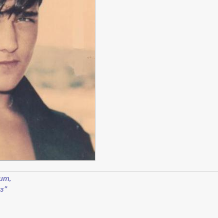
ит,
з"
,