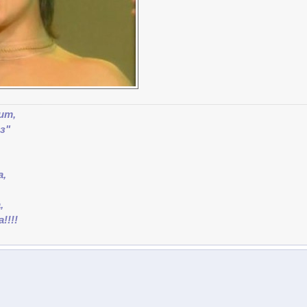
ит,
з"
,
а,
,
!!!!