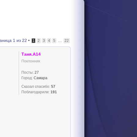
аница
1
из
22
•
...
1
2
3
4
5
22
Таня.А14
Поклонник
Посты:
27
Город:
Самара
Сказал спасибо:
57
Поблагодарили:
191