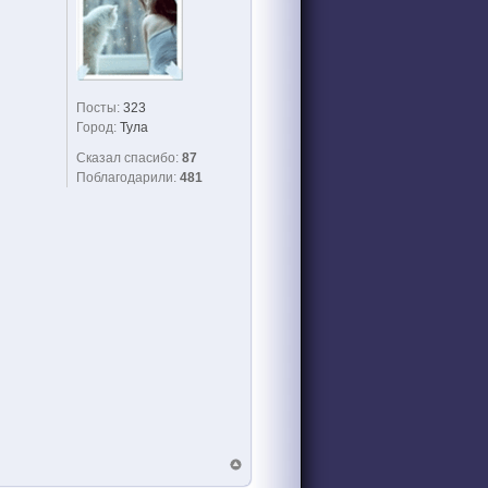
Посты:
323
Город:
Тула
Сказал спасибо:
87
Поблагодарили:
481