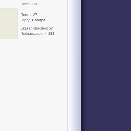
Поклонник
Посты:
27
Город:
Самара
Сказал спасибо:
57
Поблагодарили:
191