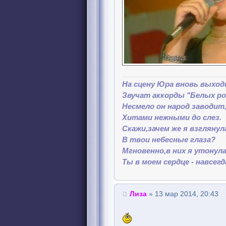
На сцену Юра вновь выход
Звучат аккорды "Белых ро
Несмело он народ заводит
Хитами нежными до слез.
Скажи,зачем же я взглянул
В твои небесные глаза?
Мгновенно,в них я утонула
Ты в моем сердце - навсегда
Лиза
» 13 мар 2014, 20:43