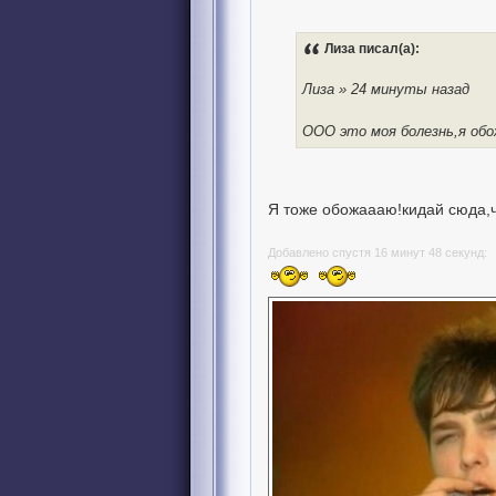
Лиза писал(а):
Лиза » 24 минуты назад
ООО это моя болезнь,я об
Я тоже обожаааю!кидай сюда,
Добавлено спустя 16 минут 48 секунд: