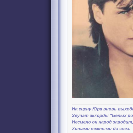
На сцену Юра вновь выход
Звучат аккорды "Белых ро
Несмело он народ заводит
Хитами нежными до слез.