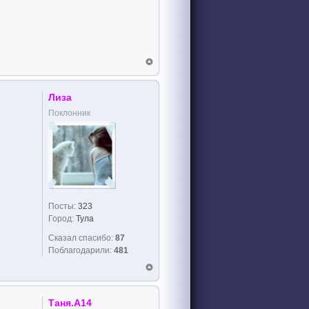
Лиза
Поклонник
Посты:
323
Город:
Тула
Сказал спасибо:
87
Поблагодарили:
481
Таня.А14