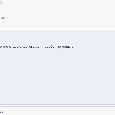
а,
,
!!!!
ю его старые фотографии,особенно редкие.
22