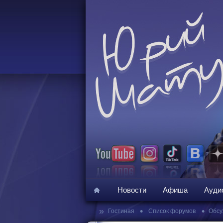
Новости
Афиша
Ауди
»
•
•
Гостиная
Список форумов
Обсу