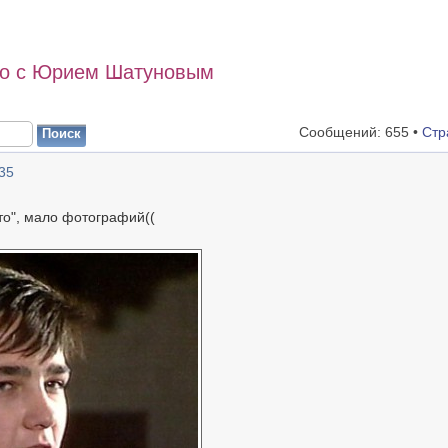
то с Юрием Шатуновым
Сообщений: 655 •
Стр
35
то", мало фотографий((