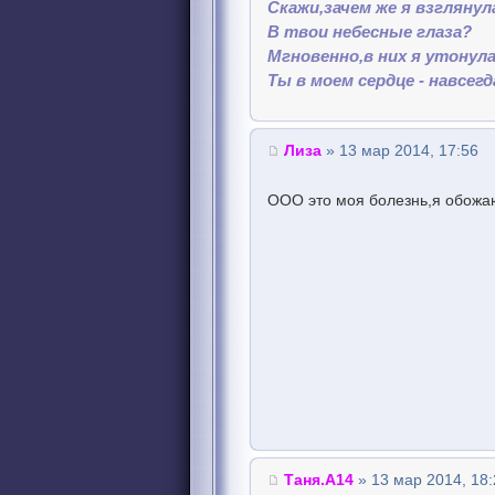
Скажи,зачем же я взглянул
В твои небесные глаза?
Мгновенно,в них я утонула
Ты в моем сердце - навсегда
Лиза
» 13 мар 2014, 17:56
ООО это моя болезнь,я обожа
Таня.А14
» 13 мар 2014, 18: