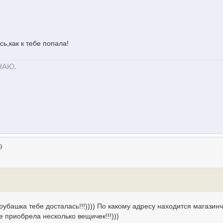
ь,как к тебе попала!
НАЮ.
9
а рубашка тебе досталась!!!)))) По какому адресу находится магазин
е приобрела несколько вещичек!!!)))