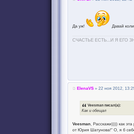
Да уж!
Давай колис
СЧАСТЬЕ ЕСТЬ...И Я ЕГО З
ElenaVS
» 22 ноя 2012, 13:2
Veesman писал(а):
Как и обещал
Veesman
, Расскажи)))) как эт
от Юрия Шатунова!" О, я б себ