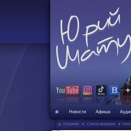
Новости
Афиша
Ауди
»
•
•
Гостиная
Список форумов
Обсу