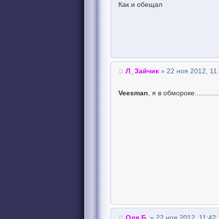
Как и обещал
Л_Зайчик
» 22 ноя 2012, 11
Veesman
, я в обмороке.............
Оля Б.
» 22 ноя 2012, 11:42