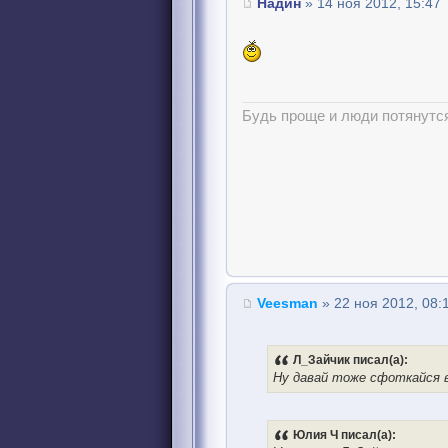
Надин
» 14 ноя 2012, 15:47
Будь проще и люди потянутся
Veesman
» 22 ноя 2012, 08:
Л_Зайчик писал(а):
Ну давай тоже сфоткайся в
Юлия Ч писал(а):