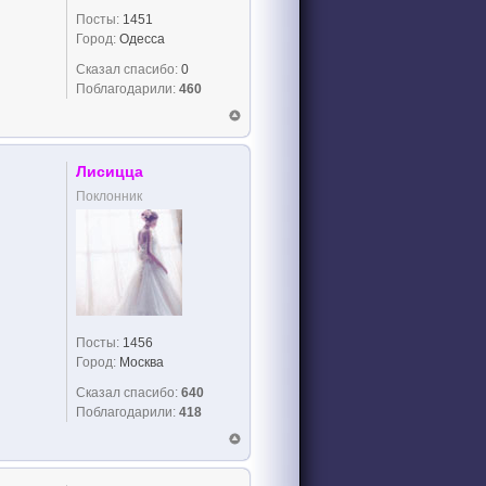
Посты:
1451
Город:
Одесса
Сказал спасибо:
0
Поблагодарили:
460
Лисицца
Поклонник
Посты:
1456
Город:
Москва
Сказал спасибо:
640
Поблагодарили:
418