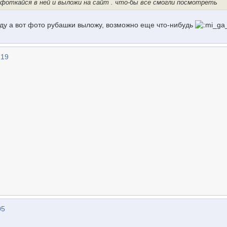
сфоткайся в ней и выложи на сайт . что-бы все смогли посмотреть
уду а вот фото рубашки выложу, возможно еще что-нибудь
:19
05