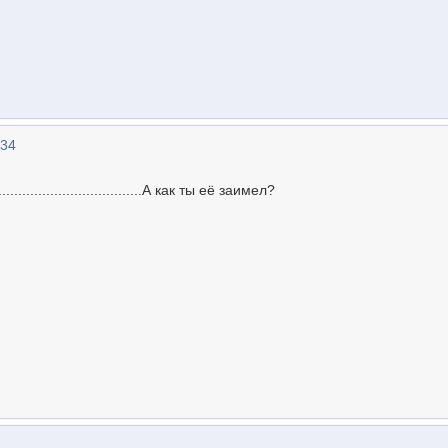
:34
...................................А как ты её заимел?