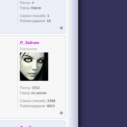
Посты:
4
Город:
Киров
Сказал спасибо:
1
Поблагодарили:
10
Л_Зайчик
Поклонник
Посты:
3552
Город:
не указан
Сказал спасибо:
2308
Поблагодарили:
4013