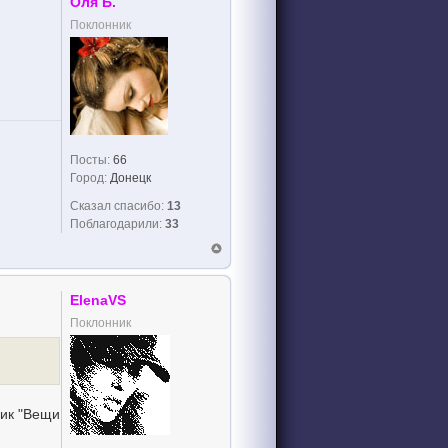
Оля Б.
Поклонник
Посты:
66
Город:
Донецк
Сказал спасибо:
13
Поблагодарили:
33
ElenaVS
Поклонник
чик "Вещи