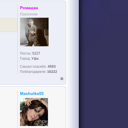
Ромашка
Поклонник
Посты:
5227
Город:
Уфа
Сказал спасибо:
4593
Поблагодарили:
16222
Mashutka55