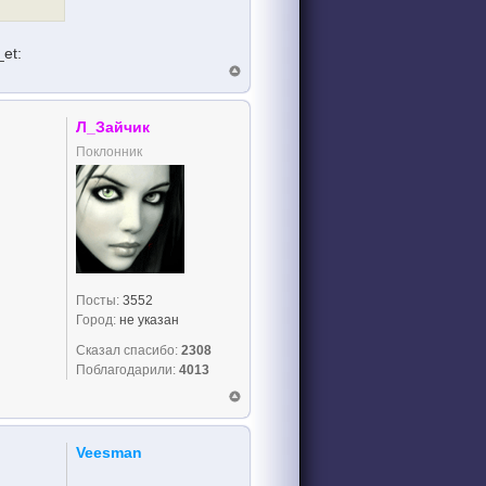
Л_Зайчик
Поклонник
Посты:
3552
Город:
не указан
Сказал спасибо:
2308
Поблагодарили:
4013
Veesman