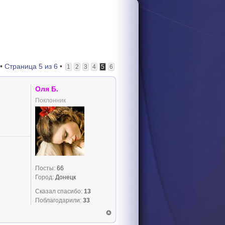
 •
Страница
5
из
6
•
1
2
3
4
5
6
Оля Б.
Поклонник
Посты:
66
Город:
Донецк
Сказал спасибо:
13
Поблагодарили:
33