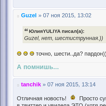
Guzel
» 07 ноя 2015, 13:02
ЮлияYULIYA писал(а):
Guzel, нет, шестиструнная.))
точно, шести..да? пардон)
А помнишь...
tanchik
» 07 ноя 2015, 13:14
Отличная новость!
Просто су
в твиттер и увидела ЭТО (хотя ред