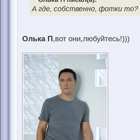
А где, собственно, фотки то?
Олька П
,вот они,любуйтесь!)))