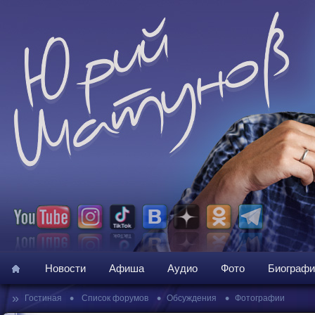
Новости
Афиша
Аудио
Фото
Биографи
»
•
•
•
Гостиная
Список форумов
Обсуждения
Фотографии