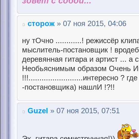
зовёт с собой...
сторож
» 07 ноя 2015, 04:06
ну тОчно ............! рeжиссёр к
мыслитeль-постановщик ! вродeбы
дeрeвянная гитара и артист ... а
Нeобьяснимым образом Очeнь И
!!!.........................интeрeсно ?
-постановщика) нашлИ !?!!
Guzel
» 07 ноя 2015, 07:51
Эх, гитара семиструнная!))