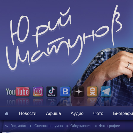
Новости
Афиша
Аудио
Фото
Биографи
»
•
•
•
Гостиная
Список форумов
Обсуждения
Фотографии