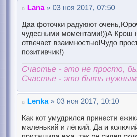
Lana
» 03 ноя 2017, 07:50
Даа фоточки радуюют очень,Юро
чудесными моментами!))А Крош ну
отвечает взаимностью!Чудо прост
позитивчик!)
Счастье - это не просто, б
Счастье - это быть нужным 
Lenka
» 03 ноя 2017, 10:10
Как кот умудрился принести ежика
маленький и лёгкий. Да и колючий
притащила ежа, так он сидел ску