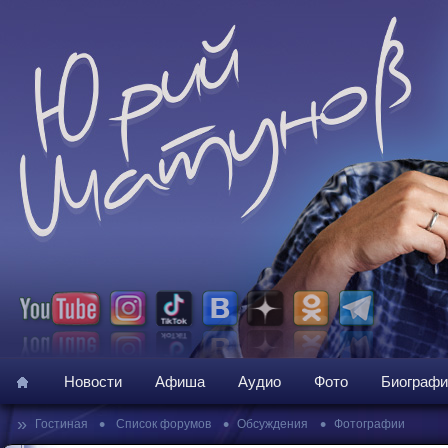
Новости
Афиша
Аудио
Фото
Биографи
»
•
•
•
Гостиная
Список форумов
Обсуждения
Фотографии