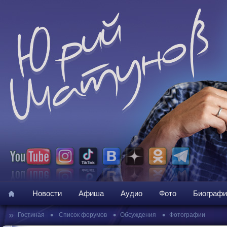
Новости
Афиша
Аудио
Фото
Биографи
»
•
•
•
Гостиная
Список форумов
Обсуждения
Фотографии