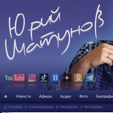
Новости
Афиша
Аудио
Фото
Биографи
»
•
•
•
Гостиная
Список форумов
Обсуждения
Фотографии